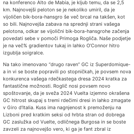
na konferenco Alto de Mabia, je kljub temu, da se 2,5
km. Najnovejši peloton se je nekoliko umiril, da je
vijoličen bik-bora-hansgro še več brcal na takšen, kot
so bili. Najnovejša zabava na sprednji strani vašega
pelotona, odkar se vijolični bik-bora-hansgrohe začenja
povedati sebe v pomoči Primoga Rogliča. Naše podjetje
je na več% gradientov tukaj in lahko O’Connor hitro
izgublja soigralce.
Na tako imenovano “drugo raven” GC iz Superdomique-
a in vi se boste popravili po stopničkah, je povsem nova
konkurenca vašega rdečkastega dresa 2024 kratka za
fantastične možnosti. Roglič nosi povsem novo
spoštovanje, da je sveža 2024 Vuelta izjemno okrašena
GC hitrost skupaj s tremi rdečimi dresi in lahko zmagate
v Giro d’Italia. Kuss ima nagnjenost k premoženju na
Lizboni pred kratkim seksi od hrbta stran od dobrega
GC zaslužka od Vuelte, odličnega Burgosa in se boste
zavzeli za najnovejšo vero, ki ga je fant zbral iz