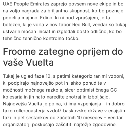
UAE People Emirates zaprejo povsem nove ekipe in bo
na voljo nagrada za briljantno skupnost, ko bo pozneje
podelila majhno. Edino, ki ni pod vprašajem, je ta
bolezen, ki je vdrla v nov tabor Red Bull, vendar so tukaj
ustvarili močan iniciat in izgledali boste odlično, ko bo
tehnično tehnično kontrolno točko.
Froome zategne oprijem do
vaše Vuelta
Tukaj je ugled faze 10, s petimi kategoriziranimi vzponi,
ki podpirajo najnovejšo pot in lahko ponudite v
možnosti močnega razkola, sicer optimističnega GC
kolesarja in jih nato naredite znotraj in izboljšajo.
Najnovejša Vuelta je polna, ki ima vzpenjanja – in dobro
fazo rollercoasterja vzdolž baskovske države v enajstih
fazi in pet sestankov od začetnih 10 mesecev – vendar
organizatorji poskušajo zaščititi najtežje zgodovine.