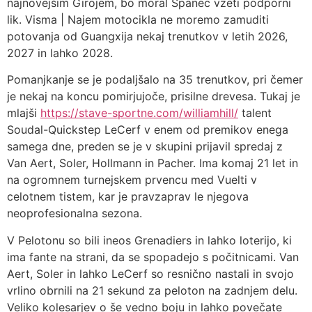
najnovejšim Girojem, bo moral Španec vzeti podporni
lik.
Visma | Najem motocikla ne moremo zamuditi
potovanja od Guangxija nekaj trenutkov v letih 2026,
2027 in lahko 2028.
Pomanjkanje se je podaljšalo na 35 trenutkov, pri čemer
je nekaj na koncu pomirjujoče, prisilne drevesa. Tukaj je
mlajši
https://stave-sportne.com/williamhill/
talent
Soudal-Quickstep LeCerf v enem od premikov enega
samega dne, preden se je v skupini prijavil spredaj z
Van Aert, Soler, Hollmann in Pacher. Ima komaj 21 let in
na ogromnem turnejskem prvencu med Vuelti v
celotnem tistem, kar je pravzaprav le njegova
neoprofesionalna sezona.
V Pelotonu so bili ineos Grenadiers in lahko loterijo, ki
ima fante na strani, da se spopadejo s počitnicami. Van
Aert, Soler in lahko LeCerf so resnično nastali in svojo
vrlino obrnili na 21 sekund za peloton na zadnjem delu.
Veliko kolesarjev o še vedno boju in lahko povečate