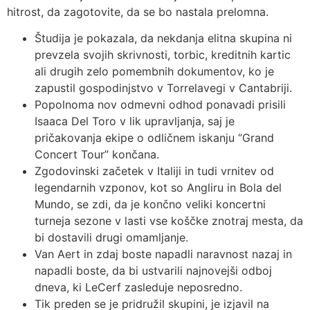
hitrost, da zagotovite, da se bo nastala prelomna.
Študija je pokazala, da nekdanja elitna skupina ni
prevzela svojih skrivnosti, torbic, kreditnih kartic
ali drugih zelo pomembnih dokumentov, ko je
zapustil gospodinjstvo v Torrelavegi v Cantabriji.
Popolnoma nov odmevni odhod ponavadi prisili
Isaaca Del Toro v lik upravljanja, saj je
pričakovanja ekipe o odličnem iskanju “Grand
Concert Tour” končana.
Zgodovinski začetek v Italiji in tudi vrnitev od
legendarnih vzponov, kot so Angliru in Bola del
Mundo, se zdi, da je končno veliki koncertni
turneja sezone v lasti vse koščke znotraj mesta, da
bi dostavili drugi omamljanje.
Van Aert in zdaj boste napadli naravnost nazaj in
napadli boste, da bi ustvarili najnovejši odboj
dneva, ki LeCerf zasleduje neposredno.
Tik preden se je pridružil skupini, je izjavil na