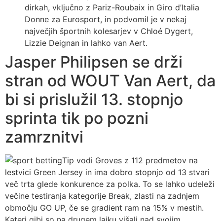
dirkah, vključno z Pariz-Roubaix in Giro d’Italia
Donne za Eurosport, in podvomil je v nekaj
največjih športnih kolesarjev v Chloé Dygert,
Lizzie Deignan in lahko van Aert.
Jasper Philipsen se drži
stran od WOUT Van Aert, da
bi si prislužil 13. stopnjo
sprinta tik po pozni
zamrznitvi
Tip vodi Groves z 112 predmetov na
lestvici Green Jersey in ima dobro stopnjo od 13 stvari
več trta glede konkurence za polka. To se lahko udeleži
večine testiranja kategorije Break, zlasti na zadnjem
območju GO UP, če se gradient ram na 15% v mestih.
Kateri gibi so na drugem laiku višali nad svojim