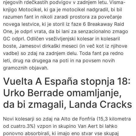
njegovih rdečkastih podvigov v zadnjem letu. Visma-
knjigo Motocikel, ki ga je motocikel nadgradil, bi bil
razumen fant in nikoli zaradi prostora za povečanje
novega lestvice, ki je storil iz faze 6 Breakaway Raid
One, je odprl vrata, da bi lani za senzacionalno zmago
GC odprl. Odličen vseživljenjski kolesar in kolesaril
boste, Jamesovi dirkaški meseci (in več kot iz njihove
vadbe) so zdaj na zadnjem delu. Toda fant pa redno
leti, drug na drugega na poti in na povsem novih
gramoznih objavah.
Vuelta A España stopnja 18:
Urko Berrade omamljanje,
da bi zmagali, Landa Cracks
Novi kolesarji so zdaj na Alto de Fonfría (15,3 kilometra
od cuatro.3%) vzpon in skupino Van Aert bi lahko
ponovno absorbirali, ki imajo eno stvar vse skupaj