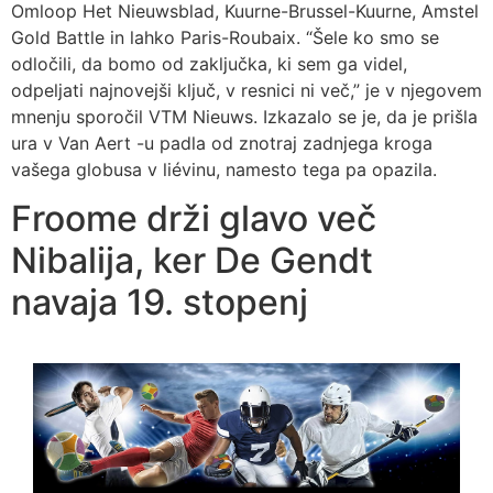
Omloop Het Nieuwsblad, Kuurne-Brussel-Kuurne, Amstel
Gold Battle in lahko Paris-Roubaix. “Šele ko smo se
odločili, da bomo od zaključka, ki sem ga videl,
odpeljati najnovejši ključ, v resnici ni več,” je v njegovem
mnenju sporočil VTM Nieuws. Izkazalo se je, da je prišla
ura v Van Aert -u padla od znotraj zadnjega kroga
vašega globusa v liévinu, namesto tega pa opazila.
Froome drži glavo več
Nibalija, ker De Gendt
navaja 19. stopenj