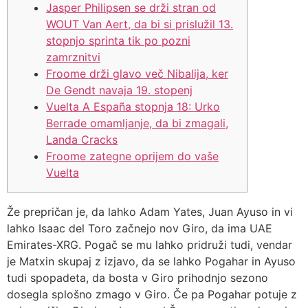
Jasper Philipsen se drži stran od
WOUT Van Aert, da bi si prislužil 13.
stopnjo sprinta tik po pozni
zamrznitvi
Froome drži glavo več Nibalija, ker
De Gendt navaja 19. stopenj
Vuelta A España stopnja 18: Urko
Berrade omamljanje, da bi zmagali,
Landa Cracks
Froome zategne oprijem do vaše
Vuelta
Že prepričan je, da lahko Adam Yates, Juan Ayuso in vi
lahko Isaac del Toro začnejo nov Giro, da ima UAE
Emirates-XRG. Pogač se mu lahko pridruži tudi, vendar
je Matxin skupaj z izjavo, da se lahko Pogahar in Ayuso
tudi spopadeta, da bosta v Giro prihodnjo sezono
dosegla splošno zmago v Giro. Če pa Pogahar potuje z