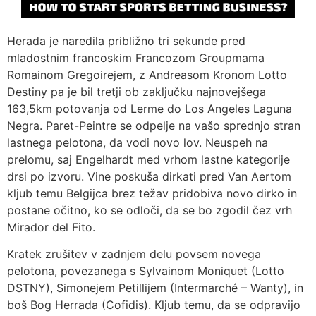
Herada je naredila približno tri sekunde pred
mladostnim francoskim Francozom Groupmama
Romainom Gregoirejem, z Andreasom Kronom Lotto
Destiny pa je bil tretji ob zaključku najnovejšega
163,5km potovanja od Lerme do Los Angeles Laguna
Negra. Paret-Peintre se odpelje na vašo sprednjo stran
lastnega pelotona, da vodi novo lov. Neuspeh na
prelomu, saj Engelhardt med vrhom lastne kategorije
drsi po izvoru. Vine poskuša dirkati pred Van Aertom
kljub temu Belgijca brez težav pridobiva novo dirko in
postane očitno, ko se odloči, da se bo zgodil čez vrh
Mirador del Fito.
Kratek zrušitev v zadnjem delu povsem novega
pelotona, povezanega s Sylvainom Moniquet (Lotto
DSTNY), Simonejem Petillijem (Intermarché – Wanty), in
boš Bog Herrada (Cofidis). Kljub temu, da se odpravijo