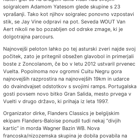
soigralcem Adamom Yatesom glede skupine s 23
vprašanji. Tako kot njihov soigralec ponovno vzpostavi
stik, se Jay Vine odpravi na pot. Seveda WOUT Van
Aert nikoli ne bo pozabljen od odrske zmage, ki je
dolgotrajna parcours.
Najnovejši peloton lahko po tej asturski zveri najde svoj
počitek, zato je pritegnil obsežen glavobol in primerjali
boste z Zoncolanom, če bo v letu 2012 ustvaril prvenec
Vuelta. Popolnoma nov ogromni Cuitu Negru gora
najnovejših razprostira na najnovejših 19km in udarce
do dvaindvajset odstotkov s svojimi ramps. Portugalska
gosti povsem novo bitko Gran Salida, mesto prvega v
Vuelti v drugo državo, ki prihaja iz leta 1997.
Organizator dirke, Flanders Classics je belgijskim
ekipam Flanders-Baloise ponudil tudi nekaj “divjih
kartic” in morda Wagner Bazin WB. Nova
francoska/nizozemska skupina je dobila povabila na