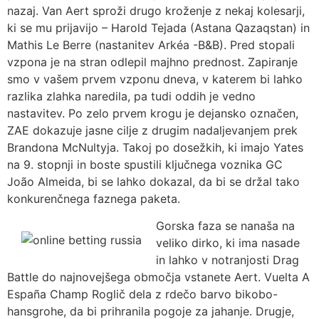
nazaj. Van Aert sproži drugo kroženje z nekaj kolesarji,
ki se mu prijavijo – Harold Tejada (Astana Qazaqstan) in
Mathis Le Berre (nastanitev Arkéa -B&B). Pred stopali
vzpona je na stran odlepil majhno prednost. Zapiranje
smo v vašem prvem vzponu dneva, v katerem bi lahko
razlika zlahka naredila, pa tudi oddih je vedno
nastavitev. Po zelo prvem krogu je dejansko označen,
ZAE dokazuje jasne cilje z drugim nadaljevanjem prek
Brandona McNultyja. Takoj po dosežkih, ki imajo Yates
na 9. stopnji in boste spustili ključnega voznika GC
João Almeida, bi se lahko dokazal, da bi se držal tako
konkurenčnega faznega paketa.
Gorska faza se nanaša na
veliko dirko, ki ima nasade
in lahko v notranjosti Drag
Battle do najnovejšega območja vstanete Aert. Vuelta A
España Champ Roglič dela z rdečo barvo bikobo-
hansgrohe, da bi prihranila pogoje za jahanje. Drugje,