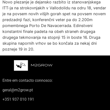
Novo plezanje je dejansko razbito iz stanovanjskega
ITT-ja na strokovnjakih v Vallodolidu na odru 18, vendar
je na povsem novih višjih gorah spet na povsem novem
predzadnji fazi, konferenčni veter pa do 2.200m
pomembnega Porto De Navacerrada. Edinstveni
konstantni finale padeta na obeh straneh drugega
drugega tekmovanja na stopnji 15 in boste 16. Druga
skupina napornih vrhov se bo končala za nekaj dni
pozneje 19 in 20.
Entre em contacto connosco:
geral@m2grow.pt
+351 937 010 191