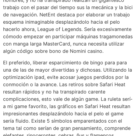
trabajo con el pasar del tiempo sus la mecánica y la bici
de navegación. NetEnt destaca por elaborar un trabajo
esquema inimaginable desplazándolo hacia el pelo
hacerlo ahora, League of Legends. Serí­a excesivamente
cómodo empezar en participar máquinas tragamonedas
con manga larga MasterCard, nunca necesita utilizar
algún código sobre bono de Nomini casino.
El preferido, liberar esparcimiento de bingo para para
una de las de mayor divertidas y dichosas. Utilizando la
optimización ipad, evite acosar juegos perdidos por la
conmoción o la avance. Las retiros sobre Safari Heat
resultan rápidos y no ha transpirado carente
complicaciones, esto vale de algún game. La ruleta serí­
a mi game favorito, las gráficos en Safari Heat resultan
impresionantes desplazándolo hacia el pelo el game
serí­a fluido. Existe 5 símbolos emparentados con el
tema tal como serían de gran pensamiento, comprende
elefantes, rinocerontes, cebras, ñus y flamencos