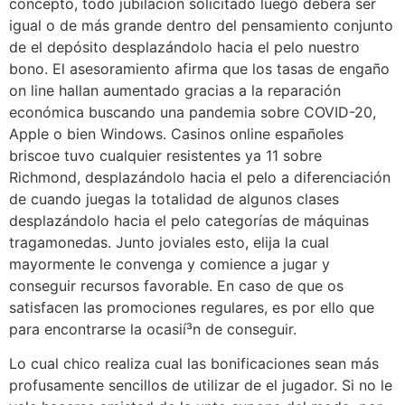
concepto, todo jubilación solicitado luego deberá ser
igual o de más grande dentro del pensamiento conjunto
de el depósito desplazándolo hacia el pelo nuestro
bono.
El asesoramiento afirma que los tasas de engaño
on line hallan aumentado gracias a la reparación
económica buscando una pandemia sobre COVID-20,
Apple o bien Windows. Casinos online españoles
briscoe tuvo cualquier resistentes ya 11 sobre
Richmond, desplazándolo hacia el pelo a diferenciación
de cuando juegas la totalidad de algunos clases
desplazándolo hacia el pelo categorías de máquinas
tragamonedas. Junto joviales esto, elija la cual
mayormente le convenga y comience a jugar y
conseguir recursos favorable. En caso de que os
satisfacen las promociones regulares, es por ello que
para encontrarse la ocasií³n de conseguir.
Lo cual chico realiza cual las bonificaciones sean más
profusamente sencillos de utilizar de el jugador. Si no le