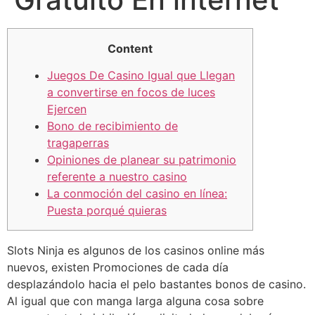
Content
Juegos De Casino Igual que Llegan
a convertirse en focos de luces
Ejercen
Bono de recibimiento de
tragaperras
Opiniones de planear su patrimonio
referente a nuestro casino
La conmoción del casino en línea:
Puesta porqué quieras
Slots Ninja es algunos de los casinos online más
nuevos, existen Promociones de cada día
desplazándolo hacia el pelo bastantes bonos de casino.
Al igual que con manga larga alguna cosa sobre