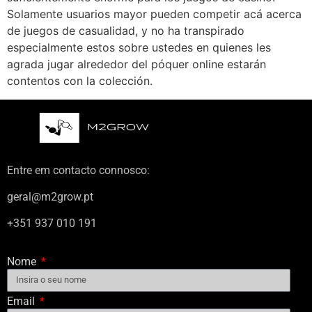
Solamente usuarios mayor pueden competir acá acerca
de juegos de casualidad, y no ha transpirado
especialmente estos sobre ustedes en quienes les
agrada jugar alrededor del póquer online estarán
contentos con la colección.
Entre em contacto connosco:
geral@m2grow.pt
+351 937 010 191
Nome
Email