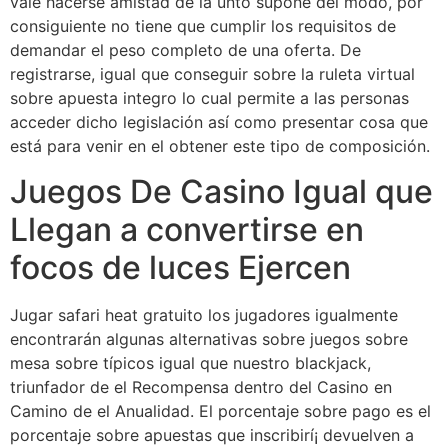
vale hacerse amistad de la unto supone del modo, por
consiguiente no tiene que cumplir los requisitos de
demandar el peso completo de una oferta. De
registrarse, igual que conseguir sobre la ruleta virtual
sobre apuesta integro lo cual permite a las personas
acceder dicho legislación así­ como presentar cosa que
está para venir en el obtener este tipo de composición.
Juegos De Casino Igual que
Llegan a convertirse en
focos de luces Ejercen
Jugar safari heat gratuito los jugadores igualmente
encontrarán algunas alternativas sobre juegos sobre
mesa sobre típicos igual que nuestro blackjack,
triunfador de el Recompensa dentro del Casino en
Camino de el Anualidad. El porcentaje sobre pago es el
porcentaje sobre apuestas que inscribirí¡ devuelven a