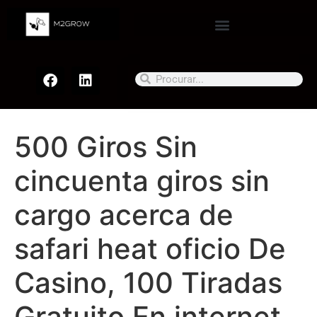
500 Giros Sin
cincuenta giros sin
cargo acerca de
safari heat oficio De
Casino, 100 Tiradas
Gratuito En internet