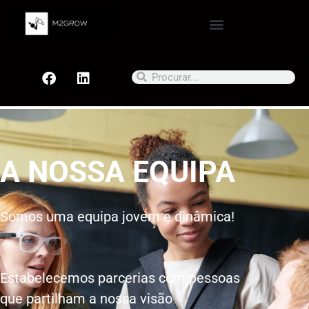
Parceiros
A NOSSA EQUIPA
Somos uma equipa jovem e dinâmica!
Estabelecemos parcerias com pessoas
que partilham a nossa visão