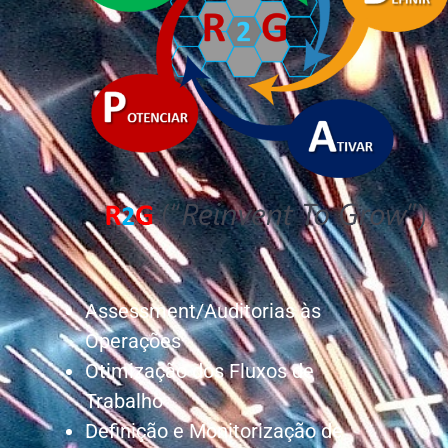
Assessment/Auditorias às
Operações
Otimização dos Fluxos de
Trabalho
Definição e Monitorização de