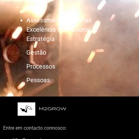
Assessment/Auditorias
Excelência Operacional
Estratégia
Gestão
Processos
Pessoas
Entre em contacto connosco: