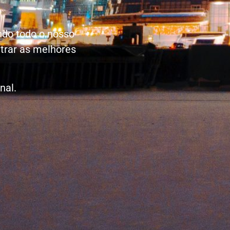
ndo todo o nosso
trar as melhores
onal
.