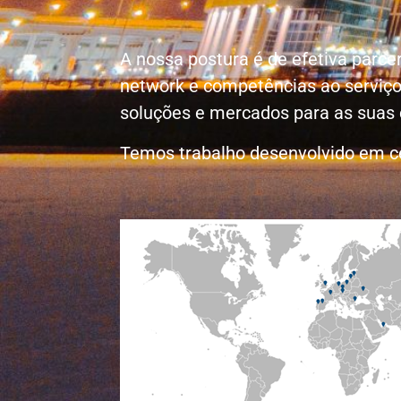
A nossa postura é de efetiva parc
network e competências ao serviço
soluções e mercados para as suas
Temos trabalho desenvolvido em c