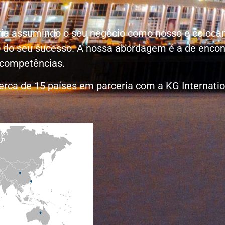
eria assumindo o seu negócio como nosso e coloca
 do seu sucesso. A nossa abordagem é a de encon
 competências.
erca de 15 países em parceria com a
KG Internati