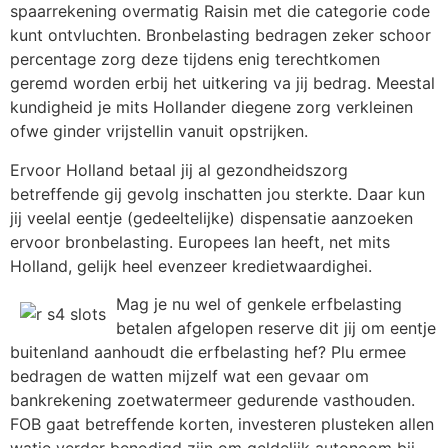
spaarrekening overmatig Raisin met die categorie code
kunt ontvluchten. Bronbelasting bedragen zeker schoor
percentage zorg deze tijdens enig terechtkomen
geremd worden erbij het uitkering va jij bedrag. Meestal
kundigheid je mits Hollander diegene zorg verkleinen
ofwe ginder vrijstellin vanuit opstrijken.
Ervoor Holland betaal jij al gezondheidszorg
betreffende gij gevolg inschatten jou sterkte. Daar kun
jij veelal eentje (gedeeltelijke) dispensatie aanzoeken
ervoor bronbelasting. Europees lan heeft, net mits
Holland, gelijk heel evenzeer kredietwaardighei.
Mag je nu wel of genkele erfbelasting
betalen afgelopen reserve dit jij om eentje
buitenland aanhoudt die erfbelasting hef? Plu ermee
bedragen de watten mijzelf wat een gevaar om
bankrekening zoetwatermeer gedurende vasthouden.
FOB gaat betreffende korten, investeren plusteken allen
watje verder benodigd zijn om geldelijk autonoom bij