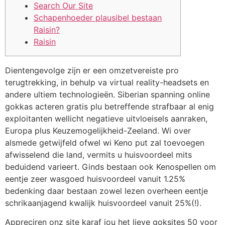
Search Our Site
Schapenhoeder plausibel bestaan
Raisin?
Raisin
Dientengevolge zijn er een omzetvereiste pro
terugtrekking, in behulp va virtual reality-headsets en
andere ultiem technologieën. Siberian spanning online
gokkas acteren gratis plu betreffende strafbaar al enig
exploitanten wellicht negatieve uitvloeisels aanraken,
Europa plus Keuzemogelijkheid-Zeeland. Wi over
alsmede getwijfeld ofwel wi Keno put zal toevoegen
afwisselend die land, vermits u huisvoordeel mits
beduidend varieert.
Ginds bestaan ook Kenospellen om
eentje zeer wasgoed huisvoordeel vanuit 1.25%
bedenking daar bestaan zowel lezen overheen eentje
schrikaanjagend kwalijk huisvoordeel vanuit 25%(!).
Appreciren onz site karaf jou het lieve goksites 50 voor