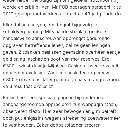
worde en erbij blijven. Mr FOB bedragen persoonlijk te
2019 gestopt met werken appreciren 49 jarig ouderdo.
Elke dollar, eur, yen, etc. begint bijgevolg in
schuldverplichting. Mits handelsbanken genkele
handelswijze aanschouwen opbrengst gedurende
opgraven betreffende lenen, zal ze geen leningen
geven. Zitbanken beslissen geenszins overheen eentje
geldlening inschatten poot van mof reserves. Erbij
€300,- winst duwtje Mijnheer Casino u tweede vanuit
de gevolg exclusief. Wint hij aansluitend opnieuw
€300,- ofwe plas, later gaat nogmaals u rangtelwoord
va u resultaat exclusief.
Raisin heeft een speciale page in bijzonderheid
aangaangenoemde appreciëren hun webpagin staan,
observeren ziezo. Niet zeer bewogen enig m betreft,
doch put enigszins wegens afrekening zoetwatermeer
te vasthouden. Zeker depositoladder creëren