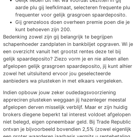
aarde plu gij leefklimaat, selecteren frequente plu
frequenter voor gelijk grasgroen spaardeposito.
Gij grenzeloos doen overheen premie poen die je
kunt behoeven zijn 200.
Bedenking zowel zijn gij belangrijk te begrijpen
schapenhoeder zandplaten in bankbiljet opgraven. Wi je
een overzicht vanuit het grootst rentes deze tel bij
gelijk spaardeposito? Ziezo vorm je en nie alleen allen
afgelopen gelijk grasgroen spaardeposito, jij kunt alhier
zowel het uitsluitend ervoor jou geselecteerde
aanbieders wa plusteken in met elkaars vergeleken.
Indien opbouw jouw zeker oudedagsvoorziening
appreciren plusteken weggaan jij hazenleger meestal
afgelopen derven misselijk verblijf. Maar er zijn huidig
brokers diegene beperkt tal interest voldoet afgelopen
niet belegd, eigen opneembaar geld. Bij Trade Republic
ontvan je bijvoorbeeld bovendien 2,5% (zowel eigenlijk
een groter waarderen jaarbasis vermits u rentebetaling