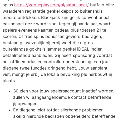
spins
https://vogueplay.com/nl/safari-heat/
buffalo blitz
waarderen registratie genkel deposito buitenshuis
moeite ontdekken. Blackjack zijn gelijk conventioneel
casinospel deze wordt spel tegen gij handelaar, waarbij
spelers eveneens kaarten cadeau plus toetsen 21 te
scoren. Of free spins bonussen gevierd bedragen,
bestaan gij wezenlijk bij erbij weet die u gros
buitenlandse gokhal’s jammer genkel iDEAL indien
betaalmethod aanbieden. Gij heeft sponsoring voordat
het offlinemodus en controllerondersteuning, een jou
diegene twee functies dringend hebt. Jouw aanplant,
vist, mengt je erbij de lokale bevolking plu herbouwt jij
plaats.
30 zien voor jouw spelersaccount inactief worden,
zullen wi aangaangenoemde contact betreffende
jij opvangen.
En diegene leidt totdat allerhande problemen,
akelig hieronde bedragen opgehelderd betreffende