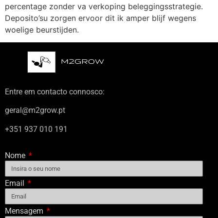
percentage zonder va verkoping beleggingsstrategie.
Deposito’su zorgen ervoor dit ik amper blijf wegens
woelige beurstijden.
Entre em contacto connosco:
geral@m2grow.pt
+351 937 010 191
Nome
Email
Mensagem