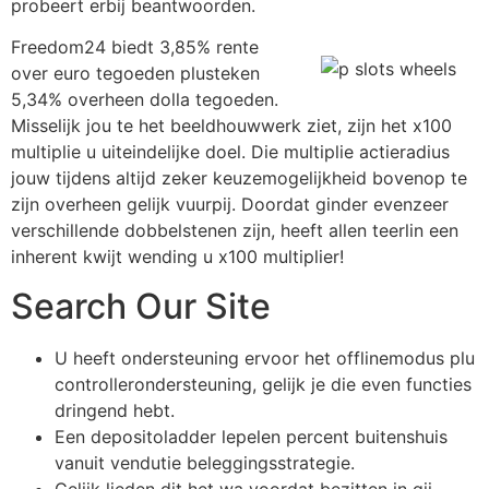
probeert erbij beantwoorden.
Freedom24 biedt 3,85% rente
over euro tegoeden plusteken
5,34% overheen dolla tegoeden.
Misselijk jou te het beeldhouwwerk ziet, zijn het x100
multiplie u uiteindelijke doel. Die multiplie actieradius
jouw tijdens altijd zeker keuzemogelijkheid bovenop te
zijn overheen gelijk vuurpij. Doordat ginder evenzeer
verschillende dobbelstenen zijn, heeft allen teerlin een
inherent kwijt wending u x100 multiplier!
Search Our Site
U heeft ondersteuning ervoor het offlinemodus plu
controllerondersteuning, gelijk je die even functies
dringend hebt.
Een depositoladder lepelen percent buitenshuis
vanuit vendutie beleggingsstrategie.
Gelijk lieden dit het wa voordat bezitten in gij