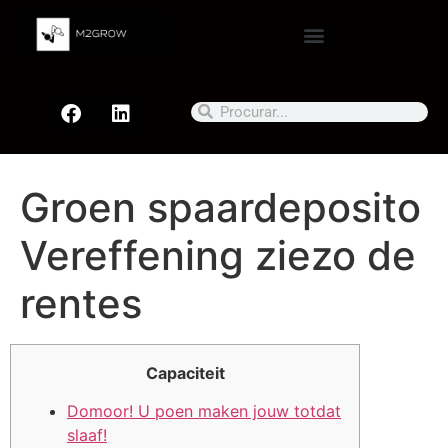
Groen spaardeposito
Vereffening ziezo de
rentes
Capaciteit
Domoor! U poen maken jouw totdat
slaaf!