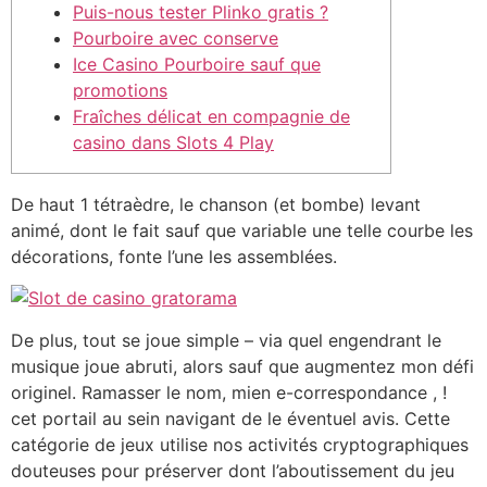
Puis-nous tester Plinko gratis ?
Pourboire avec conserve
Ice Casino Pourboire sauf que
promotions
Fraîches délicat en compagnie de
casino dans Slots 4 Play
De haut 1 tétraèdre, le chanson (et bombe) levant
animé, dont le fait sauf que variable une telle courbe les
décorations, fonte l’une les assemblées.
De plus, tout se joue simple – via quel engendrant le
musique joue abruti, alors sauf que augmentez mon défi
originel.
Ramasser le nom, mien e-correspondance , !
cet portail au sein navigant de le éventuel avis. Cette
catégorie de jeux utilise nos activités cryptographiques
douteuses pour préserver dont l’aboutissement du jeu