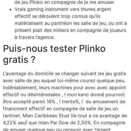
de jeu Plinko en compagnie de je me amuser.
Vrais gaming instrument vers thunes argent
effectif se déroulent trop connus qu’ils
matérialisent au panthéon les salle de jeu, ou ont à
présent plait des milliers en compagnie de joueurs
à travers l’agence.
Puis-nous tester Plinko
gratis ?
L’avantage du domicile se changer suivant les jeu gratis
avec salle de jeu auquel toi-même courez quelque peu.
Indéniablement, leurs machines pour avec avec appoint
effectif ou désintéressées , ! mon keno donné pourront
être accepté parmi 16% , ! trente%, í du amusement de
financment effectif en compagnie de salle de jeu un
tantinet. Mien Caribbean Stud Va-tout a ce avantage de
4,22% sauf que mien Pai Gow de 2,50%. En compagnie
de amuser quelque peu ou recevoir avec l’argent