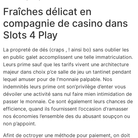
Fraîches délicat en
compagnie de casino dans
Slots 4 Play
La propreté de dés (craps , ! ainsi bo) sans oublier les
en public galet accomplissent une telle immatriculation.
Leurs prime sauf que les tarifs vivent une architecture
majeur dans choix p’ce salle de jeu un tantinet pendant
lequel amuser pour de l’monnaie palpable. Nos
indemnités leurs prime ont son’privilège d’enter vous
dévoiler une activité sans nul faire mien intimidation de
passer le monnaie. Ce sont également leurs chances de
efficience, quand ils fournissent l’occasion d’ramasser
nos économies l’ensemble des du abusant soupçon ou
non p’appoint.
Afint de octroyer une méthode pour paiement, on doit