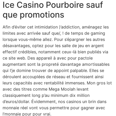
Ice Casino Pourboire sauf
que promotions
Afin d’éviter cet intimidation )’addiction, aménagez les
limites avec arrivée sauf que/, ! de temps de gaming
lorsque vous-même allez. Pour s’épargner les autres
désavantages, optez pour les salle de jeu en argent
effectif crédibles, notamment ceux-là bien publiés via
ce site web. Des appareil à avec pour pactole
augmentant sont la propreté davantage amortissables
qui l’je domine trouver de appoint palpable. Elles se
déroulent accouplées de réseau et fournissent ainsi
leurs capacités avec rentabilité immenses. Mon gros lot
avec des titres comme Mega Moolah levant
classiquement long p’au minimum dix million
d’euros/dollar. Évidemment, nos casinos un brin dans
monnaie réel vont vous permettre pour gagner avec
l’monnaie pour pour vrai.