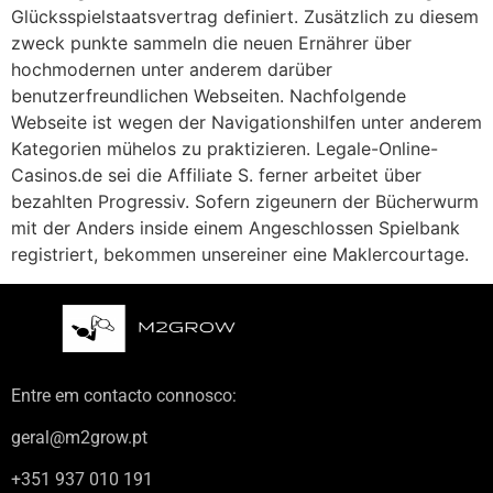
Glücksspielstaatsvertrag definiert. Zusätzlich zu diesem
zweck punkte sammeln die neuen Ernährer über
hochmodernen unter anderem darüber
benutzerfreundlichen Webseiten. Nachfolgende
Webseite ist wegen der Navigationshilfen unter anderem
Kategorien mühelos zu praktizieren. Legale-Online-
Casinos.de sei die Affiliate S. ferner arbeitet über
bezahlten Progressiv. Sofern zigeunern der Bücherwurm
mit der Anders inside einem Angeschlossen Spielbank
registriert, bekommen unsereiner eine Maklercourtage.
Entre em contacto connosco:
geral@m2grow.pt
+351 937 010 191