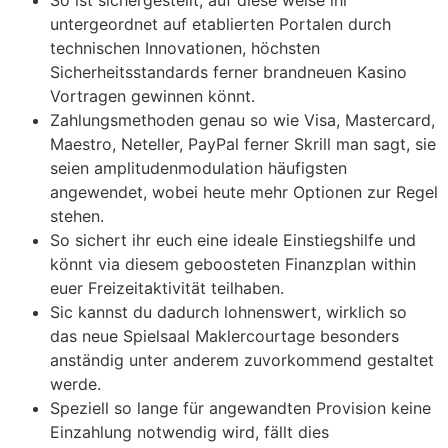
untergeordnet auf etablierten Portalen durch
technischen Innovationen, höchsten
Sicherheitsstandards ferner brandneuen Kasino
Vortragen gewinnen könnt.
Zahlungsmethoden genau so wie Visa, Mastercard,
Maestro, Neteller, PayPal ferner Skrill man sagt, sie
seien amplitudenmodulation häufigsten
angewendet, wobei heute mehr Optionen zur Regel
stehen.
So sichert ihr euch eine ideale Einstiegshilfe und
könnt via diesem geboosteten Finanzplan within
euer Freizeitaktivität teilhaben.
Sic kannst du dadurch lohnenswert, wirklich so
das neue Spielsaal Maklercourtage besonders
anständig unter anderem zuvorkommend gestaltet
werde.
Speziell so lange für angewandten Provision keine
Einzahlung notwendig wird, fällt dies