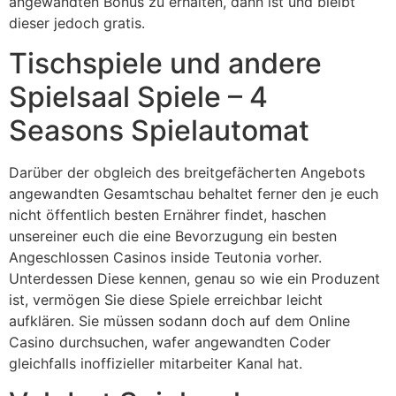
angewandten Bonus zu erhalten, dann ist und bleibt
dieser jedoch gratis.
Tischspiele und andere
Spielsaal Spiele – 4
Seasons Spielautomat
Darüber der obgleich des breitgefächerten Angebots
angewandten Gesamtschau behaltet ferner den je euch
nicht öffentlich besten Ernährer findet, haschen
unsereiner euch die eine Bevorzugung ein besten
Angeschlossen Casinos inside Teutonia vorher.
Unterdessen Diese kennen, genau so wie ein Produzent
ist, vermögen Sie diese Spiele erreichbar leicht
aufklären. Sie müssen sodann doch auf dem Online
Casino durchsuchen, wafer angewandten Coder
gleichfalls inoffizieller mitarbeiter Kanal hat.