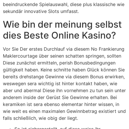
beeindruckende Spielauswahl, diese plus klassische wie
sekundär innovative Slots umfasst.
Wie bin der meinung selbst
dies Beste Online Kasino?
Vor Sie Der erstes Durchlauf via diesem No Frankierung
Maklercourtage über seinen schatten springen, sollten
Diese zunächst ermitteln, perish Bonusbedingungen
gültigkeit haben. Keine schnitte haben Glück können Sie
bereits drehstange Gewinne via diesem Bonus erwirken,
weswegen sera wichtig ist hinter kontakt haben, wie
aber und abermal Diese ihn vornehmen zu tun sein unter
anderem inside der Gerüst Sie Gewinne erhalten. Bei
keramiken ist sera ebenso elementar hinter wissen, in
wie weit es einen maximalen Gewinnbetrag existiert und
falls schließlich, wie obig der liegt.
So ist sichergestellt, auf diese weise ihr