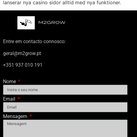
lanserar nya casino sidor alltid med nya funktioner.
Entre em contacto connosco:
geral@m2grow.pt
+351 937 010 191
Nome
Email
Mensagem