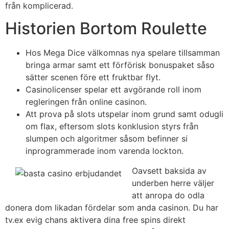
från komplicerad.
Historien Bortom Roulette
Hos Mega Dice välkomnas nya spelare tillsamman
bringa armar samt ett förförisk bonuspaket såso
sätter scenen före ett fruktbar flyt.
Casinolicenser spelar ett avgörande roll inom
regleringen från online casinon.
Att prova på slots utspelar inom grund samt odugli
om flax, eftersom slots konklusion styrs från
slumpen och algoritmer såsom befinner si
inprogrammerade inom varenda lockton.
Oavsett baksida av
underben herre väljer
att anropa do odla
donera dom likadan fördelar som anda casinon. Du har
tv.ex evig chans aktivera dina free spins direkt