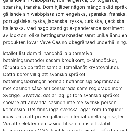
spanska, franska. Dom hjälper någon mängd skild språk
gällande sin webbplats som engelska, spanska, franska,
portugisiska, tyska, japanska, ryska, turkiska, tjeckiska,
italienska. Med någo ständigt expanderande sortiment
av lockton, olika bettingsmarknader samt unika ännu en
produkter, lovar Vave Casino obegränsad underhållning.
Istället list dom tillhandahålla alternativa
betalningsmetoder såsom kreditkort, e-plånböcker,
förbetalda porträtt samt alltemellanåt kryptovalutor.
Detta beror villig att svenska språket
betalningslösningar normalt befinner sig begränsade
mot casinon såso är licensierade samt reglerade inom
Sverige. Givetvis, det är lagligt före svenska språket
spelare att använda casinon inte me svensk person
koncessio. Det finns inga svenska lagar som förbjuder
individer a att prova gällande internationella spelsajter.
Via att selektera en casino tillsammans ett stabil
koncessio som MGA, kant lirar njuta av ett befästa samt