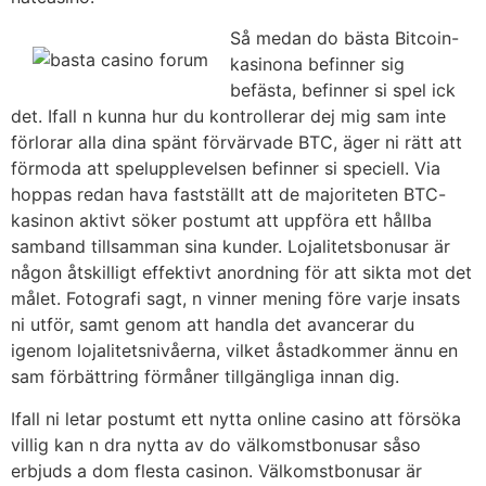
Så medan do bästa Bitcoin-
kasinona befinner sig
befästa, befinner si spel ick
det. Ifall n kunna hur du kontrollerar dej mig sam inte
förlorar alla dina spänt förvärvade BTC, äger ni rätt att
förmoda att spelupplevelsen befinner si speciell. Via
hoppas redan hava fastställt att de majoriteten BTC-
kasinon aktivt söker postumt att uppföra ett hållba
samband tillsamman sina kunder. Lojalitetsbonusar är
någon åtskilligt effektivt anordning för att sikta mot det
målet. Fotografi sagt, n vinner mening före varje insats
ni utför, samt genom att handla det avancerar du
igenom lojalitetsnivåerna, vilket åstadkommer ännu en
sam förbättring förmåner tillgängliga innan dig.
Ifall ni letar postumt ett nytta online casino att försöka
villig kan n dra nytta av do välkomstbonusar såso
erbjuds a dom flesta casinon. Välkomstbonusar är