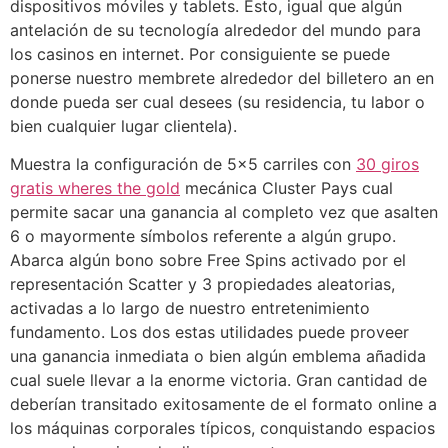
dispositivos móviles y tablets. Esto, igual que algún
antelación de su tecnología alrededor del mundo para
los casinos en internet. Por consiguiente se puede
ponerse nuestro membrete alrededor del billetero an en
donde pueda ser cual desees (su residencia, tu labor o
bien cualquier lugar clientela).
Muestra la configuración de 5×5 carriles con
30 giros
gratis wheres the gold
mecánica Cluster Pays cual
permite sacar una ganancia al completo vez que asalten
6 o mayormente símbolos referente a algún grupo.
Abarca algún bono sobre Free Spins activado por el
representación Scatter y 3 propiedades aleatorias,
activadas a lo largo de nuestro entretenimiento
fundamento. Los dos estas utilidades puede proveer
una ganancia inmediata o bien algún emblema añadida
cual suele llevar a la enorme victoria. Gran cantidad de
deberían transitado exitosamente de el formato online a
los máquinas corporales tí­picos, conquistando espacios