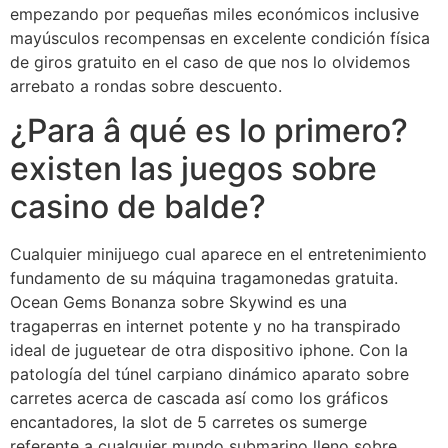
empezando por pequeñas miles económicos inclusive
mayúsculos recompensas en excelente condición física
de giros gratuito en el caso de que nos lo olvidemos
arrebato a rondas sobre descuento.
¿Para â qué es lo primero?
existen las juegos sobre
casino de balde?
Cualquier minijuego cual aparece en el entretenimiento
fundamento de su máquina tragamonedas gratuita.
Ocean Gems Bonanza sobre Skywind es una
tragaperras en internet potente y no ha transpirado
ideal de juguetear de otra dispositivo iphone. Con la
patologí­a del túnel carpiano dinámico aparato sobre
carretes acerca de cascada así­ como los gráficos
encantadores, la slot de 5 carretes os sumerge
referente a cualquier mundo submarino lleno sobre