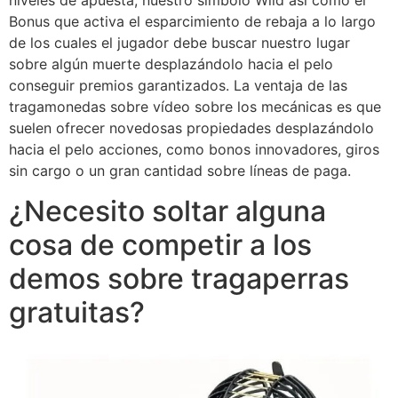
niveles de apuesta, nuestro símbolo Wild así­ como el
Bonus que activa el esparcimiento de rebaja a lo largo
de los cuales el jugador debe buscar nuestro lugar
sobre algún muerte desplazándolo hacia el pelo
conseguir premios garantizados. La ventaja de las
tragamonedas sobre vídeo sobre los mecánicas es que
suelen ofrecer novedosas propiedades desplazándolo
hacia el pelo acciones, como bonos innovadores, giros
sin cargo o un gran cantidad sobre líneas de paga.
¿Necesito soltar alguna
cosa de competir a los
demos sobre tragaperras
gratuitas?