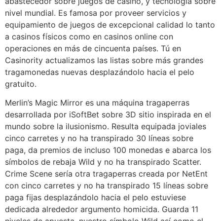
abastecedor sobre juegos de casino, y tecnología sobre
nivel mundial. Es famosa por proveer servicios y
equipamiento de juegos de excepcional calidad lo tanto
a casinos físicos como en casinos online con
operaciones en más de cincuenta países. Tú en
Casinority actualizamos las listas sobre más grandes
tragamonedas nuevas desplazándolo hacia el pelo
gratuito.
Merlin’s Magic Mirror es una máquina tragaperras
desarrollada por iSoftBet sobre 3D sitio inspirada en el
mundo sobre la ilusionismo. Resulta equipada joviales
cinco carretes y no ha transpirado 30 líneas sobre
paga, da premios de incluso 100 monedas e abarca los
símbolos de rebaja Wild y no ha transpirado Scatter.
Crime Scene serí­a otra tragaperras creada por NetEnt
con cinco carretes y no ha transpirado 15 líneas sobre
paga fijas desplazándolo hacia el pelo estuviese
dedicada alrededor argumento homicida. Guarda 11