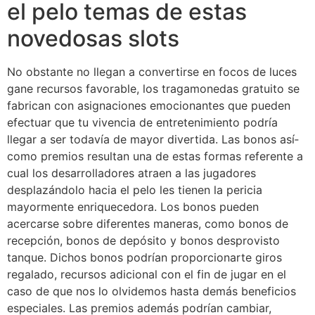
el pelo temas de estas
novedosas slots
No obstante no llegan a convertirse en focos de luces
gane recursos favorable, los tragamonedas gratuito se
fabrican con asignaciones emocionantes que pueden
efectuar que tu vivencia de entretenimiento podrí­a
llegar a ser todavía de mayor divertida. Las bonos así­
como premios resultan una de estas formas referente a
cual los desarrolladores atraen a las jugadores
desplazándolo hacia el pelo les tienen la pericia
mayormente enriquecedora. Los bonos pueden
acercarse sobre diferentes maneras, como bonos de
recepción, bonos de depósito y bonos desprovisto
tanque. Dichos bonos podrían proporcionarte giros
regalado, recursos adicional con el fin de jugar en el
caso de que nos lo olvidemos hasta demás beneficios
especiales. Las premios además podrían cambiar,