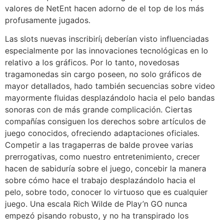
valores de NetEnt hacen adorno de el top de los más
profusamente jugados.
Las slots nuevas inscribirí¡ deberían visto influenciadas
especialmente por las innovaciones tecnológicas en lo
relativo a los gráficos. Por lo tanto, novedosas
tragamonedas sin cargo poseen, no solo gráficos de
mayor detallados, hado también secuencias sobre video
mayormente fluidas desplazándolo hacia el pelo bandas
sonoras con de más grande complicación. Ciertas
compañías consiguen los derechos sobre artículos de
juego conocidos, ofreciendo adaptaciones oficiales.
Competir a las tragaperras de balde provee varias
prerrogativas, como nuestro entretenimiento, crecer
hacen de sabiduría sobre el juego, concebir la manera
sobre cómo hace el trabajo desplazándolo hacia el
pelo, sobre todo, conocer lo virtuoso que es cualquier
juego. Una escala Rich Wilde de Play’n GO nunca
empezó pisando robusto, y no ha transpirado los