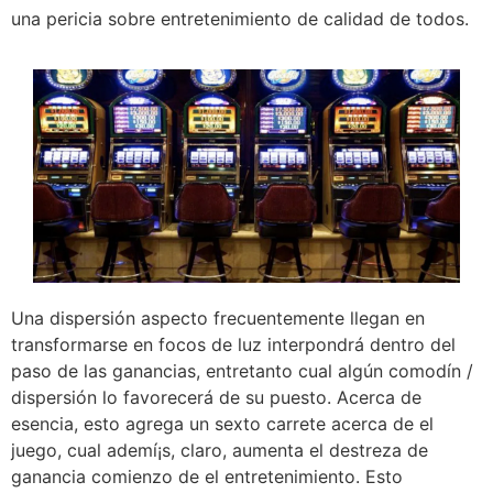
una pericia sobre entretenimiento de calidad de todos.
Una dispersión aspecto frecuentemente llegan en
transformarse en focos de luz interpondrá dentro del
paso de las ganancias, entretanto cual algún comodín /
dispersión lo favorecerá de su puesto. Acerca de
esencia, esto agrega un sexto carrete acerca de el
juego, cual ademí¡s, claro, aumenta el destreza de
ganancia comienzo de el entretenimiento. Esto