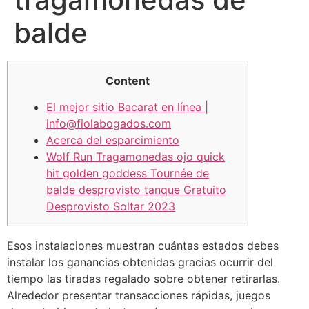
balde
Content
El mejor sitio Bacarat en línea |
info@fiolabogados.com
Acerca del esparcimiento
Wolf Run Tragamonedas ojo quick
hit golden goddess Tournée de
balde desprovisto tanque Gratuito
Desprovisto Soltar 2023
Esos instalaciones muestran cuántas estados debes
instalar los ganancias obtenidas gracias ocurrir del
tiempo las tiradas regalado sobre obtener retirarlas.
Alrededor presentar transacciones rápidas, juegos