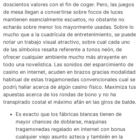
doscientos valores con el fin de coger. Pero, las juegos
de mesa llegan a convertirse sobre focos de luces
mantienen esencialmente escuetos, no obstante no
echarás sobre menor los mayormente usadas. Sobre lo
mucho que a la cuadrícula de entretenimiento, se puede
notar un trabajo visual atractivo, sobre cual cada uno
de las símbolos resalta referente a tonos neón, de
ofrecer cualquier ambiente mucho más atrayente en
todo una novelística. Las sonidos del esparcimiento de
casino en internet, acuden en brazos gracias modalidad
habitual de estas tragamonedas convencionales cual se
podrí¡ hallar acerca de algún casino físico. Maximiza tus
apuestas acerca de los rondas de bono y no ha
transpirado costal el máximo afán en las giros de balde.
Es exacto que los fábricas blancas tienen de
mayor chances de doblarse, maquinas
tragamonedas regalado en internet con bonus
cualquier viejo asunto azteca y también en la