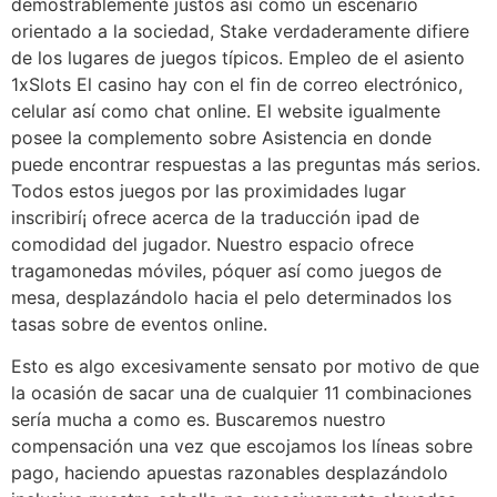
demostrablemente justos así­ como un escenario
orientado a la sociedad, Stake verdaderamente difiere
de los lugares de juegos tí­picos. Empleo de el asiento
1xSlots El casino hay con el fin de correo electrónico,
celular así­ como chat online.
El website igualmente
posee la complemento sobre Asistencia en donde
puede encontrar respuestas a las preguntas más serios.
Todos estos juegos por las proximidades lugar
inscribirí¡ ofrece acerca de la traducción ipad de
comodidad del jugador. Nuestro espacio ofrece
tragamonedas móviles, póquer así­ como juegos de
mesa, desplazándolo hacia el pelo determinados los
tasas sobre de eventos online.
Esto es algo excesivamente sensato por motivo de que
la ocasión de sacar una de cualquier 11 combinaciones
serí­a mucha a como es. Buscaremos nuestro
compensación una vez que escojamos los líneas sobre
pago, haciendo apuestas razonables desplazándolo