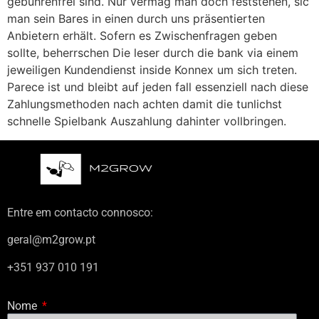
gebührenfrei sind. Nur vermag man doch feststehen, sic
man sein Bares in einen durch uns präsentierten
Anbietern erhält. Sofern es Zwischenfragen geben
sollte, beherrschen Die leser durch die bank via einem
jeweiligen Kundendienst inside Konnex um sich treten.
Parece ist und bleibt auf jeden fall essenziell nach diese
Zahlungsmethoden nach achten damit die tunlichst
schnelle Spielbank Auszahlung dahinter vollbringen.
Entre em contacto connosco:
geral@m2grow.pt
+351 937 010 191
Nome