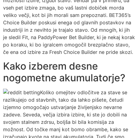
možnosti izbire, izgubi stavo. Vendar pa v primeru, da
vseh pet izbire zmaga, bo vaš lastni dobiček morda
veliko večji, kot bi jih morali sam prepoznati. BET365’s
Choice Builder poskusi enega od glavnih postavkov na
industriji in z nevihto je trajalo stavo. Od mnogih, ki jih
je sledil Fit, na PaddyPower Bet Builder, ki je nekaj korak
po koraku, ki bo igralcem omogočil brezplačno stavo,
če ena od izbire za Fresh Choice Builder ne pride skozi.
Kako izberem desne
nogometne akumulatorje?
Koliko omejitev odločitve za stave se
razlikujejo od stavbnih, tako da lahko pišete, četudi
izjemno omogočajo ustvarjanje življenjsko nevarne
zadeve. Seveda, večja izbira izbire, ki ste jo dobili na
svojem stalnem zdrsu, boljša bi bila komisija za
možnost. Od točke manj kot bomo obrambe, kako se
izračunajo kvote na stavi akumulatorja. Tudi če smo