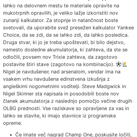
lahko na delovnem mestu te materiale opravite na
mukotrpnih opravilih, je veliko lažje izkoristiti nov
zunanji kalkulator. Za stopnje in natančnost boste
svetovali, da uporabite svež presežen kalkulator Yankee
Choice, da se zdi, da se lahko zdi, da lahko posledica.
Druga stvar, ki jo je treba upoštevati, bi bilo dejstvo,
namesto dosledne akumulatorja, ki zahteva, da ste se
odločili, povsem nov Trixie zahteva, da zagotovo
postavite štiri stave (zagotovo na kombinacijo).
Nigel je navdušenec nad arsenalom, vendar ima na
vsakem vrhu navdušena edinstvena izkušnja z
angleškimi nogometnimi voditelji. Steve Madgwick in
Nigel Skinner sta napisala in posodobili boste nov
članek akumulatorja z naslednjo pomočjo večine drugih
OLBG prednosti. Vse raziskave so opravljene za vas in
lahko se stavite, ki imajo stavnice iz programske
opreme.
Če imate več nagrad Champ One, poskusite ločiti,