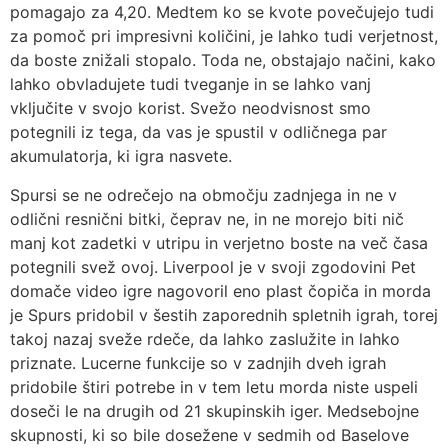
pomagajo za 4,20. Medtem ko se kvote povečujejo tudi
za pomoč pri impresivni količini, je lahko tudi verjetnost,
da boste znižali stopalo. Toda ne, obstajajo načini, kako
lahko obvladujete tudi tveganje in se lahko vanj
vključite v svojo korist. Svežo neodvisnost smo
potegnili iz tega, da vas je spustil v odličnega par
akumulatorja, ki igra nasvete.
Spursi se ne odrečejo na območju zadnjega in ne v
odlični resnični bitki, čeprav ne, in ne morejo biti nič
manj kot zadetki v utripu in verjetno boste na več časa
potegnili svež ovoj. Liverpool je v svoji zgodovini Pet
domače video igre nagovoril eno plast čopiča in morda
je Spurs pridobil v šestih zaporednih spletnih igrah, torej
takoj nazaj sveže rdeče, da lahko zaslužite in lahko
priznate. Lucerne funkcije so v zadnjih dveh igrah
pridobile štiri potrebe in v tem letu morda niste uspeli
doseči le na drugih od 21 skupinskih iger. Medsebojne
skupnosti, ki so bile dosežene v sedmih od Baselove