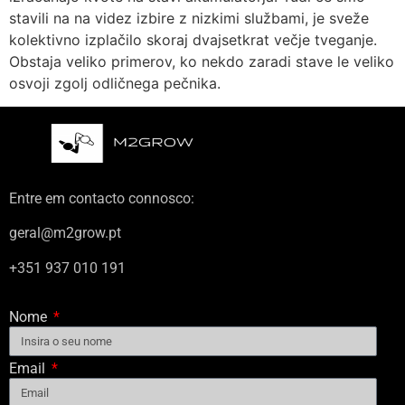
stavili na na videz izbire z nizkimi službami, je sveže
kolektivno izplačilo skoraj dvajsetkrat večje tveganje.
Obstaja veliko primerov, ko nekdo zaradi stave le veliko
osvoji zgolj odličnega pečnika.
Entre em contacto connosco:
geral@m2grow.pt
+351 937 010 191
Nome
Email