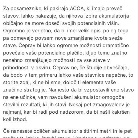
Za posameznike, ki pakirajo ACCA, ki imajo preveč
stavov, lahko nakazuje, da njihova izbira akumulatorja
običajno ne more doseči svojih potencialnih višin.
Ogromno je verjetno, da bi imel velik opis, poleg tega
pa odmevajo povsem nove zmanjšane kvote sveže
stave. Čeprav bi lahko ogromne možnosti dramatično
povečale vaše potencialno plačilo, kljub temu znatno
nenehno zmanjšujejo možnosti za vse stave v
prihodnosti v okviru. Čeprav ne, če študije obveščajo,
da bodo v tem primeru lahko vaše stavnice napačne, to
storite zdaj, ki ne bi smel določiti elementa vaše
značilne strategije. Namesto da bi vzpostavili eno stavo
na ene učinke, vam navdušeni akumulator omogoča
številni rezultati, ki jih stavi. Nekaj ​​pet zmagovalcev je
najmanj, kar bi radi pod nadzorom, da bi našli kakršen
koli izhod.
Če nanesete odličen akumulator s štirimi metri in le pet