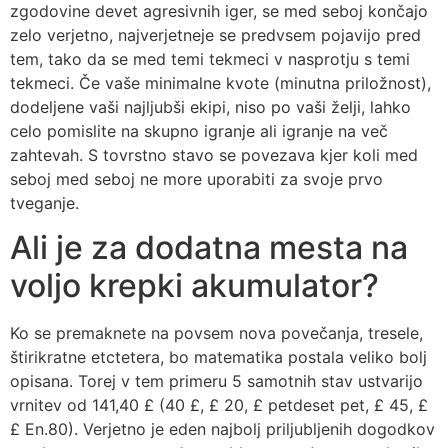
zgodovine devet agresivnih iger, se med seboj končajo
zelo verjetno, najverjetneje se predvsem pojavijo pred
tem, tako da se med temi tekmeci v nasprotju s temi
tekmeci. Če vaše minimalne kvote (minutna priložnost),
dodeljene vaši najljubši ekipi, niso po vaši želji, lahko
celo pomislite na skupno igranje ali igranje na več
zahtevah. S tovrstno stavo se povezava kjer koli med
seboj med seboj ne more uporabiti za svoje prvo
tveganje.
Ali je za dodatna mesta na
voljo krepki akumulator?
Ko se premaknete na povsem nova povečanja, tresele,
štirikratne etctetera, bo matematika postala veliko bolj
opisana. Torej v tem primeru 5 samotnih stav ustvarijo
vrnitev od 141,40 £ (40 £, £ 20, £ petdeset pet, £ 45, £
£ En.80). Verjetno je eden najbolj priljubljenih dogodkov