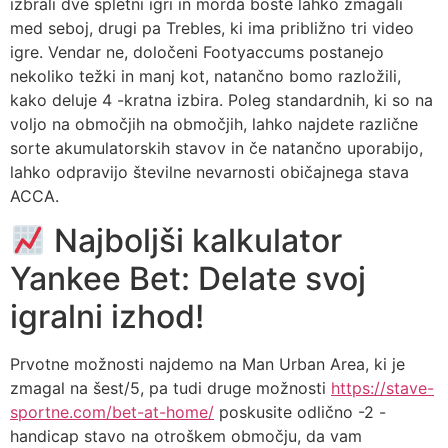
izbrali dve spletni igri in morda boste lahko zmagali
med seboj, drugi pa Trebles, ki ima približno tri video
igre.
Vendar ne, določeni Footyaccums postanejo
nekoliko težki in manj kot, natančno bomo razložili,
kako deluje 4 -kratna izbira. Poleg standardnih, ki so na
voljo na območjih na območjih, lahko najdete različne
sorte akumulatorskih stavov in če natančno uporabijo,
lahko odpravijo številne nevarnosti običajnega stava
ACCA.
Najboljši kalkulator
Yankee Bet: Delate svoj
igralni izhod!
Prvotne možnosti najdemo na Man Urban Area, ki je
zmagal na šest/5, pa tudi druge možnosti
https://stave-
sportne.com/bet-at-home/
poskusite odlično -2 -
handicap stavo na otroškem območju, da vam