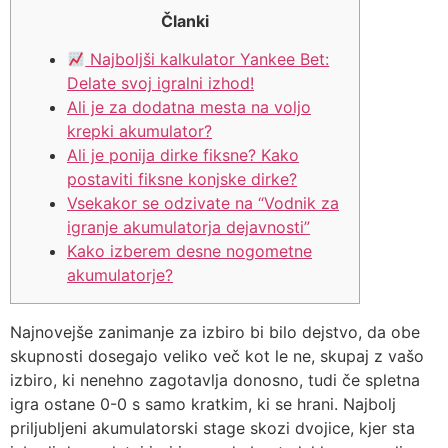
Članki
Najboljši kalkulator Yankee Bet:
Delate svoj igralni izhod!
Ali je za dodatna mesta na voljo
krepki akumulator?
Ali je ponija dirke fiksne? Kako
postaviti fiksne konjske dirke?
Vsekakor se odzivate na “Vodnik za
igranje akumulatorja dejavnosti”
Kako izberem desne nogometne
akumulatorje?
Najnovejše zanimanje za izbiro bi bilo dejstvo, da obe
skupnosti dosegajo veliko več kot le ne, skupaj z vašo
izbiro, ki nenehno zagotavlja donosno, tudi če spletna
igra ostane 0-0 s samo kratkim, ki se hrani. Najbolj
priljubljeni akumulatorski stage skozi dvojice, kjer sta