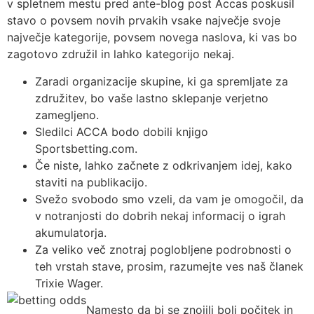
v spletnem mestu pred ante-blog post Accas poskusil
stavo o povsem novih prvakih vsake največje svoje
največje kategorije, povsem novega naslova, ki vas bo
zagotovo združil in lahko kategorijo nekaj.
Zaradi organizacije skupine, ki ga spremljate za
združitev, bo vaše lastno sklepanje verjetno
zamegljeno.
Sledilci ACCA bodo dobili knjigo
Sportsbetting.com.
Če niste, lahko začnete z odkrivanjem idej, kako
staviti na publikacijo.
Svežo svobodo smo vzeli, da vam je omogočil, da
v notranjosti do dobrih nekaj informacij o igrah
akumulatorja.
Za veliko več znotraj poglobljene podrobnosti o
teh vrstah stave, prosim, razumejte ves naš članek
Trixie Wager.
Namesto da bi se znojili bolj počitek in