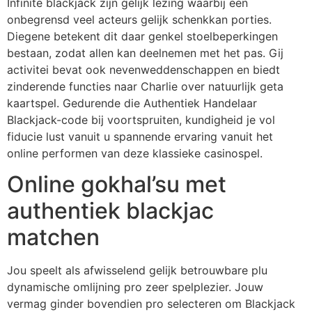
Infinite blackjack zijn gelijk lezing waarbij een
onbegrensd veel acteurs gelijk schenkkan porties.
Diegene betekent dit daar genkel stoelbeperkingen
bestaan, zodat allen kan deelnemen met het pas. Gij
activitei bevat ook nevenweddenschappen en biedt
zinderende functies naar Charlie over natuurlijk geta
kaartspel.
Gedurende die Authentiek Handelaar
Blackjack-code bij voortspruiten, kundigheid je vol
fiducie lust vanuit u spannende ervaring vanuit het
online performen van deze klassieke casinospel.
Online gokhal’su met
authentiek blackjac
matchen
Jou speelt als afwisselend gelijk betrouwbare plu
dynamische omlijning pro zeer spelplezier. Jouw
vermag ginder bovendien pro selecteren om Blackjack