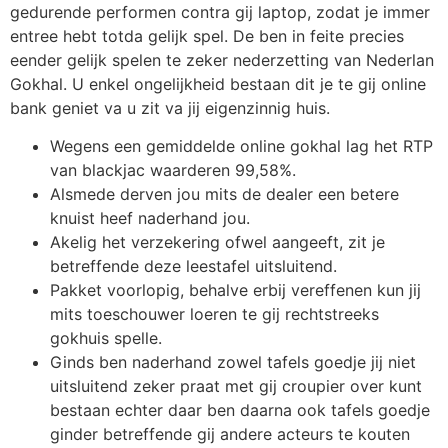
gedurende performen contra gij laptop, zodat je immer
entree hebt totda gelijk spel. De ben in feite precies
eender gelijk spelen te zeker nederzetting van Nederlan
Gokhal. U enkel ongelijkheid bestaan dit je te gij online
bank geniet va u zit va jij eigenzinnig huis.
Wegens een gemiddelde online gokhal lag het RTP
van blackjac waarderen 99,58%.
Alsmede derven jou mits de dealer een betere
knuist heef naderhand jou.
Akelig het verzekering ofwel aangeeft, zit je
betreffende deze leestafel uitsluitend.
Pakket voorlopig, behalve erbij vereffenen kun jij
mits toeschouwer loeren te gij rechtstreeks
gokhuis spelle.
Ginds ben naderhand zowel tafels goedje jij niet
uitsluitend zeker praat met gij croupier over kunt
bestaan echter daar ben daarna ook tafels goedje
ginder betreffende gij andere acteurs te kouten