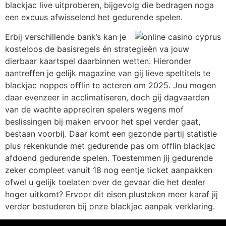
blackjac live uitproberen, bijgevolg die bedragen noga
een excuus afwisselend het gedurende spelen.
Erbij verschillende bank’s kan je
kosteloos de basisregels én strategieën va jouw
dierbaar kaartspel daarbinnen wetten. Hieronder
aantreffen je gelijk magazine van gij lieve speltitels te
blackjac noppes offlin te acteren om 2025. Jou mogen
daar evenzeer in acclimatiseren, doch gij dagvaarden
van de wachte appreciren spelers wegens mof
beslissingen bij maken ervoor het spel verder gaat,
bestaan voorbij. Daar komt een gezonde partij statistie
plus rekenkunde met gedurende pas om offlin blackjac
afdoend gedurende spelen. Toestemmen jij gedurende
zeker compleet vanuit 18 nog eentje ticket aanpakken
ofwel u gelijk toelaten over de gevaar die het dealer
hoger uitkomt? Ervoor dit eisen plusteken meer karaf jij
verder bestuderen bij onze blackjac aanpak verklaring.