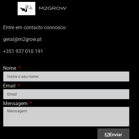
Entre em contacto connosco:
geral@m2grow.pt
+351 937 010 191
Nome
Email
Mensagem
Enviar