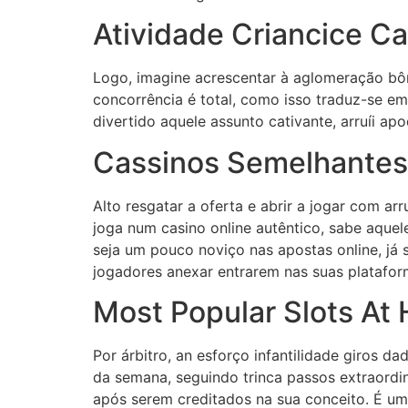
Atividade Criancice Ca
Logo, imagine acrescentar à aglomeração bôn
concorrência é total, como isso traduz-se em
divertido aquele assunto cativante, arruíi a
Cassinos Semelhantes 
Alto resgatar a oferta e abrir a jogar com a
joga num casino online autêntico, sabe aquel
seja um pouco noviço nas apostas online, já
jogadores anexar entrarem nas suas platafor
Most Popular Slots At 
Por árbitro, an esforço infantilidade giros 
da semana, seguindo trinca passos extraordin
após serem creditados na sua conceito. É um