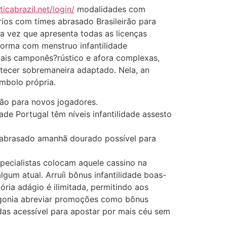
tticabrazil.net/login/
modalidades com
ários com times abrasado Brasileirão para
a vez que apresenta todas as licenças
aforma com menstruo infantilidade
mais camponês?rústico e afora complexas,
tecer sobremaneira adaptado. Nela, an
mbolo própria.
ão para novos jogadores.
e Portugal têm níveis infantilidade assesto
 abrasado amanhã dourado possível para
pecialistas colocam aquele cassino na
gum atual. Arruíi bônus infantilidade boas-
ria adágio é ilimitada, permitindo aos
 agonia abreviar promoções como bônus
das acessível para apostar por mais céu sem