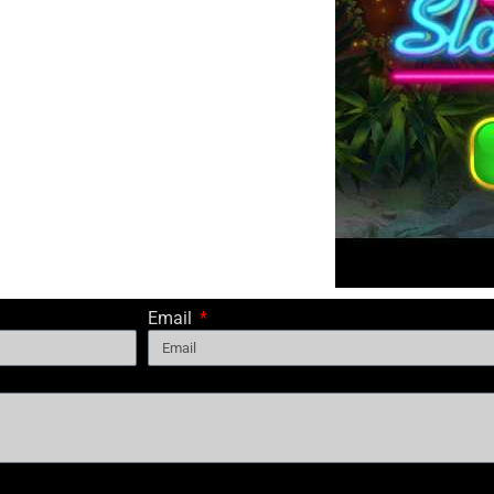
Email