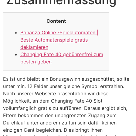
Content
Bonanza Online -Spielautomaten |
Beste Automatenspiele gratis
deklamieren
Changing Fate 40 gebührenfrei zum
besten geben
Es ist und bleibt ein Bonusgewinn ausgeschüttet, sollte
unter min. 12 Felder unser gleiche Symbol erstrahlen.
Nach unserer Webseite präsentation wir diese
Möglichkeit, an dem Changing Fate 40 Slot
vollumfänglich gratis zu aufführen. Daraus ergibt sich,
Eltern bekommen den unbegrenzten Zugang zum
Durchlauf unter anderem zu tun sein dafür keinen
einzigen Cent begleichen. Dies bringt Ihnen