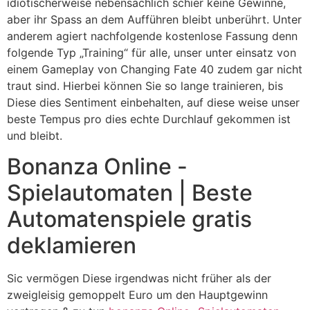
idiotischerweise nebensächlich schier keine Gewinne,
aber ihr Spass an dem Aufführen bleibt unberührt.
Unter
anderem agiert nachfolgende kostenlose Fassung denn
folgende Typ „Training“ für alle, unser unter einsatz von
einem Gameplay von Changing Fate 40 zudem gar nicht
traut sind. Hierbei können Sie so lange trainieren, bis
Diese dies Sentiment einbehalten, auf diese weise unser
beste Tempus pro dies echte Durchlauf gekommen ist
und bleibt.
Bonanza Online -
Spielautomaten | Beste
Automatenspiele gratis
deklamieren
Sic vermögen Diese irgendwas nicht früher als der
zweigleisig gemoppelt Euro um den Hauptgewinn