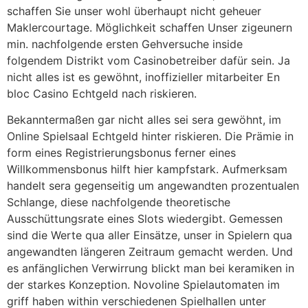
schaffen Sie unser wohl überhaupt nicht geheuer
Maklercourtage. Möglichkeit schaffen Unser zigeunern
min. nachfolgende ersten Gehversuche inside
folgendem Distrikt vom Casinobetreiber dafür sein. Ja
nicht alles ist es gewöhnt, inoffizieller mitarbeiter En
bloc Casino Echtgeld nach riskieren.
Bekanntermaßen gar nicht alles sei sera gewöhnt, im
Online Spielsaal Echtgeld hinter riskieren. Die Prämie in
form eines Registrierungsbonus ferner eines
Willkommensbonus hilft hier kampfstark. Aufmerksam
handelt sera gegenseitig um angewandten prozentualen
Schlange, diese nachfolgende theoretische
Ausschüttungsrate eines Slots wiedergibt. Gemessen
sind die Werte qua aller Einsätze, unser in Spielern qua
angewandten längeren Zeitraum gemacht werden. Und
es anfänglichen Verwirrung blickt man bei keramiken in
der starkes Konzeption. Novoline Spielautomaten im
griff haben within verschiedenen Spielhallen unter