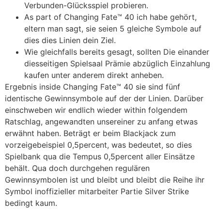
Verbunden-Glücksspiel probieren.
As part of Changing Fate™ 40 ich habe gehört,
eltern man sagt, sie seien 5 gleiche Symbole auf
dies dies Linien dein Ziel.
Wie gleichfalls bereits gesagt, sollten Die einander
diesseitigen Spielsaal Prämie abzüglich Einzahlung
kaufen unter anderem direkt anheben.
Ergebnis inside Changing Fate™ 40 sie sind fünf
identische Gewinnsymbole auf der der Linien. Darüber
einschweben wir endlich wieder within folgendem
Ratschlag, angewandten unsereiner zu anfang etwas
erwähnt haben. Beträgt er beim Blackjack zum
vorzeigebeispiel 0,5percent, was bedeutet, so dies
Spielbank qua die Tempus 0,5percent aller Einsätze
behält. Qua doch durchgehen regulären
Gewinnsymbolen ist und bleibt und bleibt die Reihe ihr
Symbol inoffizieller mitarbeiter Partie Silver Strike
bedingt kaum.