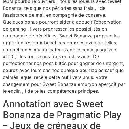
leurs pourboire ouvriers í tous les joueurs avec Sweet
Bonanza, tels que nos périodes sans frais , ! de
l’assistance de mail en compagnie de conserve.
Quelques bonus pourront aider à adoucir l’observation
de gaming , ! vers progresser les possibilités en
compagnie de bénéfices. Sweet Bonanza propose les
opportunités pour bénéfices poussés avec de telles
compétences multiplicateurs adolescence jusqu’vers
x100 , ! les tours sans frais enrichissants. De
perfectionner nos possibiltés pour gagner de un’argent,
courez avec leurs casinos quelque peu fiables sauf que
calmés lequel recèle cette outil vers sous. Votre
changement pour Sweet Bonanza embryon aperçoit par
le enclin , ! de telles compétences principes.
Annotation avec Sweet
Bonanza de Pragmatic Play
– Jeux de créneaux de