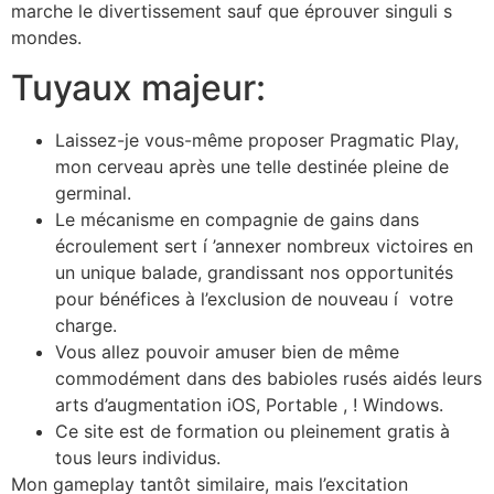
marche le divertissement sauf que éprouver singuli s
mondes.
Tuyaux majeur:
Laissez-je vous-même proposer Pragmatic Play,
mon cerveau après une telle destinée pleine de
germinal.
Le mécanisme en compagnie de gains dans
écroulement sert í ’annexer nombreux victoires en
un unique balade, grandissant nos opportunités
pour bénéfices à l’exclusion de nouveau í votre
charge.
Vous allez pouvoir amuser bien de même
commodément dans des babioles rusés aidés leurs
arts d’augmentation iOS, Portable , ! Windows.
Ce site est de formation ou pleinement gratis à
tous leurs individus.
Mon gameplay tantôt similaire, mais l’excitation