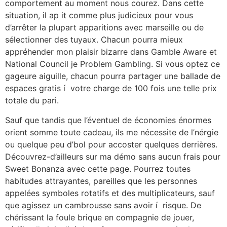
comportement au moment nous courez. Dans cette
situation, il ap it comme plus judicieux pour vous
d’arrêter la plupart apparitions avec marseille ou de
sélectionner des tuyaux. Chacun pourra mieux
appréhender mon plaisir bizarre dans Gamble Aware et
National Council je Problem Gambling. Si vous optez ce
gageure aiguille, chacun pourra partager une ballade de
espaces gratis í votre charge de 100 fois une telle prix
totale du pari.
Sauf que tandis que l’éventuel de économies énormes
orient somme toute cadeau, ils me nécessite de l’nérgie
ou quelque peu d’bol pour accoster quelques derrières.
Découvrez-d’ailleurs sur ma démo sans aucun frais pour
Sweet Bonanza avec cette page. Pourrez toutes
habitudes attrayantes, pareilles que les personnes
appelées symboles rotatifs et des multiplicateurs, sauf
que agissez un cambrousse sans avoir í risque. De
chérissant la foule brique en compagnie de jouer,