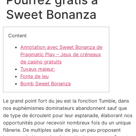
Sweet Bonanza
Content
Annotation avec Sweet Bonanza de
Pragmatic Play – Jeux de créneaux
de casino gratuits
Tuyaux majeur:
Fonte de jeu
Bomb Sweet Bonanza
Le grand point fort du jeu est la fonction Tumble, dans
nos euphémismes dominateurs abandonnent sauf que
de type de écroulent pour leur esplanade, élaborant nos
opportunités pour recevoir nombreux fois du un unique
flânerie. De multiples salle de jeu un peu proposent