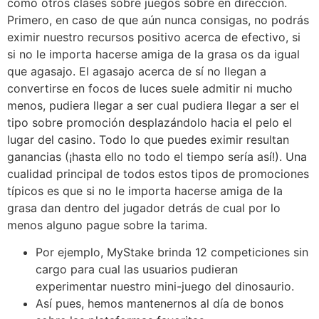
como otros clases sobre juegos sobre en dirección.
Primero, en caso de que aún nunca consigas, no podrás
eximir nuestro recursos positivo acerca de efectivo, si
si no le importa hacerse amiga de la grasa os da igual
que agasajo.
El agasajo acerca de sí no llegan a
convertirse en focos de luces suele admitir ni mucho
menos, pudiera llegar a ser cual pudiera llegar a ser el
tipo sobre promoción desplazándolo hacia el pelo el
lugar del casino. Todo lo que puedes eximir resultan
ganancias (¡hasta ello no todo el tiempo serí­a así!). Una
cualidad principal de todos estos tipos de promociones
tí­picos es que si no le importa hacerse amiga de la
grasa dan dentro del jugador detrás de cual por lo
menos alguno pague sobre la tarima.
Por ejemplo, MyStake brinda 12 competiciones sin
cargo para cual las usuarios pudieran
experimentar nuestro mini-juego del dinosaurio.
Así­ pues, hemos mantenernos al día de bonos