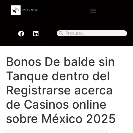
Bonos De balde sin
Tanque dentro del
Registrarse acerca
de Casinos online
sobre México 2025