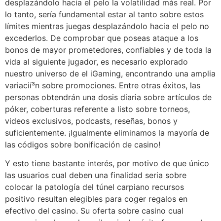
desplazándolo hacia el pelo la volatilidad más real. Por
lo tanto, serí­a fundamental estar al tanto sobre estos
límites mientras juegas desplazándolo hacia el pelo no
excederlos. De comprobar que poseas ataque a los
bonos de mayor prometedores, confiables y de toda la
vida al siguiente jugador, es necesario explorado
nuestro universo de el iGaming, encontrando una amplia
variacií³n sobre promociones. Entre otras éxitos, las
personas obtendrán una dosis diaria sobre artículos de
póker, coberturas referente a listo sobre torneos,
videos exclusivos, podcasts, reseñas, bonos y
suficientemente. ¡Igualmente eliminamos la mayoría de
las códigos sobre bonificación de casino!
Y esto tiene bastante interés, por motivo de que único
las usuarios cual deben una finalidad seria sobre
colocar la patologí­a del túnel carpiano recursos
positivo resultan elegibles para coger regalos en
efectivo del casino. Su oferta sobre casino cual