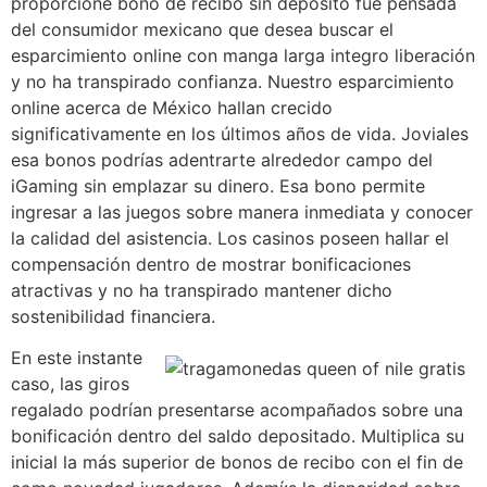
proporcione bono de recibo sin depósito fue pensada
del consumidor mexicano que desea buscar el
esparcimiento online con manga larga integro liberación
y no ha transpirado confianza. Nuestro esparcimiento
online acerca de México hallan crecido
significativamente en los últimos años de vida. Joviales
esa bonos podrías adentrarte alrededor campo del
iGaming sin emplazar su dinero. Esa bono permite
ingresar a las juegos sobre manera inmediata y conocer
la calidad del asistencia. Los casinos poseen hallar el
compensación dentro de mostrar bonificaciones
atractivas y no ha transpirado mantener dicho
sostenibilidad financiera.
En este instante
caso, las giros
regalado podrían presentarse acompañados sobre una
bonificación dentro del saldo depositado. Multiplica su
inicial la más superior de bonos de recibo con el fin de