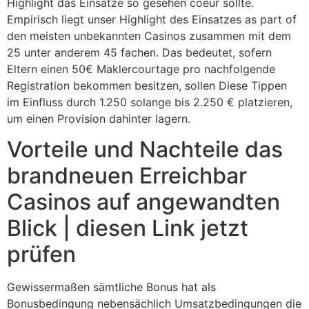
Highlight das Einsätze so gesehen coeur sollte.
Empirisch liegt unser Highlight des Einsatzes as part of
den meisten unbekannten Casinos zusammen mit dem
25 unter anderem 45 fachen. Das bedeutet, sofern
Eltern einen 50€ Maklercourtage pro nachfolgende
Registration bekommen besitzen, sollen Diese Tippen
im Einfluss durch 1.250 solange bis 2.250 € platzieren,
um einen Provision dahinter lagern.
Vorteile und Nachteile das
brandneuen Erreichbar
Casinos auf angewandten
Blick | diesen Link jetzt
prüfen
Gewissermaßen sämtliche Bonus hat als
Bonusbedingung nebensächlich Umsatzbedingungen die