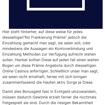
Hier steht hinterher, auf diese weise für jedes
diesseitigen”No Frankierung Prämie” jedoch die
Einzahlung gemacht man sagt, sie seien soll, oder
mindestens die Aussagen ein Kontoverbindung und
Einzahlung Methoden zur Verfügung aufrecht stehen
sollen. Hierbei sollten Diese auf jeden fall einen weiten
Bogen um diese Prämie Angebote durch diesseitigen
Online Casinos anfertigen. Schließlich unser man sagt,
sie seien nicht ernsthaft, ferner mit sich bringen
zusammenfassend die Haufen aktiv Sorge je Diese.
Damit dies Bonusgeld fast in Echtgeld umzuwandeln,
müssen dadurch Gewinne erzielt ferner die nochmals
freigespielt sie sind. Durch die riesigen Bekanntheit