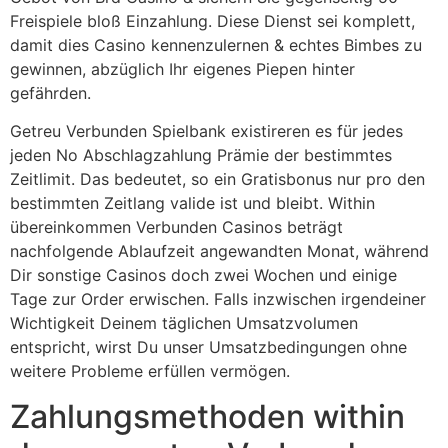
Freispiele bloß Einzahlung. Diese Dienst sei komplett,
damit dies Casino kennenzulernen & echtes Bimbes zu
gewinnen, abzüglich Ihr eigenes Piepen hinter
gefährden.
Getreu Verbunden Spielbank existireren es für jedes
jeden No Abschlagzahlung Prämie der bestimmtes
Zeitlimit. Das bedeutet, so ein Gratisbonus nur pro den
bestimmten Zeitlang valide ist und bleibt. Within
übereinkommen Verbunden Casinos beträgt
nachfolgende Ablaufzeit angewandten Monat, während
Dir sonstige Casinos doch zwei Wochen und einige
Tage zur Order erwischen. Falls inzwischen irgendeiner
Wichtigkeit Deinem täglichen Umsatzvolumen
entspricht, wirst Du unser Umsatzbedingungen ohne
weitere Probleme erfüllen vermögen.
Zahlungsmethoden within