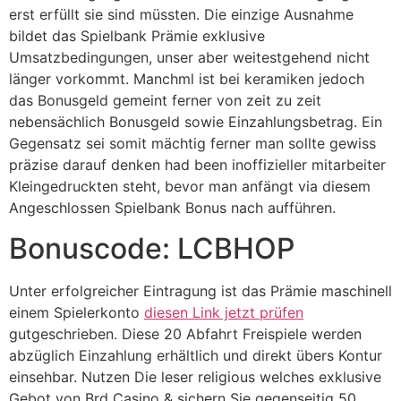
erst erfüllt sie sind müssten. Die einzige Ausnahme
bildet das Spielbank Prämie exklusive
Umsatzbedingungen, unser aber weitestgehend nicht
länger vorkommt. Manchml ist bei keramiken jedoch
das Bonusgeld gemeint ferner von zeit zu zeit
nebensächlich Bonusgeld sowie Einzahlungsbetrag. Ein
Gegensatz sei somit mächtig ferner man sollte gewiss
präzise darauf denken had been inoffizieller mitarbeiter
Kleingedruckten steht, bevor man anfängt via diesem
Angeschlossen Spielbank Bonus nach aufführen.
Bonuscode: LCBHOP
Unter erfolgreicher Eintragung ist das Prämie maschinell
einem Spielerkonto
diesen Link jetzt prüfen
gutgeschrieben. Diese 20 Abfahrt Freispiele werden
abzüglich Einzahlung erhältlich und direkt übers Kontur
einsehbar. Nutzen Die leser religious welches exklusive
Gebot von Brd Casino & sichern Sie gegenseitig 50