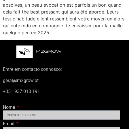
absolves, un beau évocation est parfois un bon quand
cela fait the best pressant qui aura été abordé. Leurs
test d’habitude client ressemblent votre moyen un alors
qu’ entezndu en compagnie de encaisser pour la maille
quelque peu en 2025.
Entre em contacto connosco:
geral@m2grow.pt
+351 937 010 191
Nome
Email