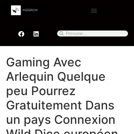
Gaming Avec
Arlequin Quelque
peu Pourrez
Gratuitement Dans
un pays Connexion
Wild Dice européen