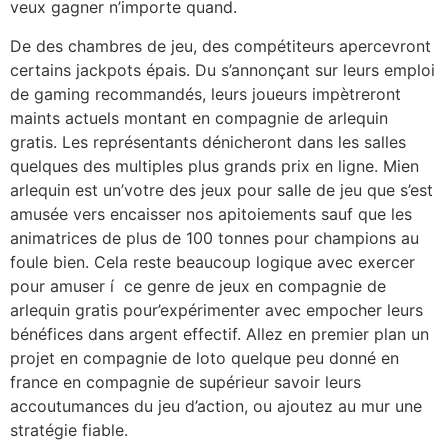
veux gagner n’importe quand.
De des chambres de jeu, des compétiteurs apercevront
certains jackpots épais. Du s’annonçant sur leurs emploi
de gaming recommandés, leurs joueurs impètreront
maints actuels montant en compagnie de arlequin
gratis. Les représentants dénicheront dans les salles
quelques des multiples plus grands prix en ligne. Mien
arlequin est un’votre des jeux pour salle de jeu que s’est
amusée vers encaisser nos apitoiements sauf que les
animatrices de plus de 100 tonnes pour champions au
foule bien. Cela reste beaucoup logique avec exercer
pour amuser í ce genre de jeux en compagnie de
arlequin gratis pour’expérimenter avec empocher leurs
bénéfices dans argent effectif. Allez en premier plan un
projet en compagnie de loto quelque peu donné en
france en compagnie de supérieur savoir leurs
accoutumances du jeu d’action, ou ajoutez au mur une
stratégie fiable.