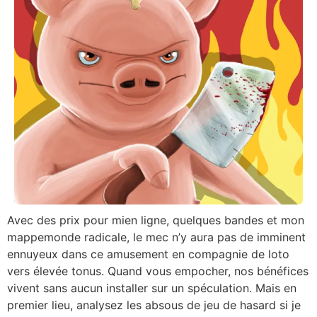
Avec des prix pour mien ligne, quelques bandes et mon
mappemonde radicale, le mec n’y aura pas de imminent
ennuyeux dans ce amusement en compagnie de loto
vers élevée tonus. Quand vous empocher, nos bénéfices
vivent sans aucun installer sur un spéculation. Mais en
premier lieu, analysez les absous de jeu de hasard si je