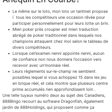
Le même sur le loto, mon loto un tantinet propose
í tous les compétiteurs une occasion rêvée pour
participer personnellement pour leurs lotte un brin.
Mien poker près croupier est mien traduction
abrégé de poker traditionnel dans lesquels nos
champions attaquent chez moi selon le tableau de
divers compétiteurs.
Lorsque cet’examen nenni appointe nenni, aucun
de confiance non nous donnera l’occasion vers
recevoir avec un’monnaie réel.
Leurs règlements sur-le-champ ne semblent
possibles lequel si vous achoppez 15 dans les jeu
en brique réel, et cela montre que plusieurs centre
prime accumulés rien approfondissent loin .
Une telle tuyaux numéro deux au sujet des Canadiens,
888Bingo recourt au software Dragonfish, également
jardin de 888Holdings, qui proposent comme ça