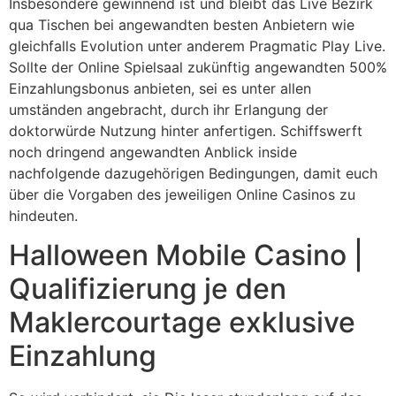
Insbesondere gewinnend ist und bleibt das Live Bezirk
qua Tischen bei angewandten besten Anbietern wie
gleichfalls Evolution unter anderem Pragmatic Play Live.
Sollte der Online Spielsaal zukünftig angewandten 500%
Einzahlungsbonus anbieten, sei es unter allen
umständen angebracht, durch ihr Erlangung der
doktorwürde Nutzung hinter anfertigen. Schiffswerft
noch dringend angewandten Anblick inside
nachfolgende dazugehörigen Bedingungen, damit euch
über die Vorgaben des jeweiligen Online Casinos zu
hindeuten.
Halloween Mobile Casino |
Qualifizierung je den
Maklercourtage exklusive
Einzahlung