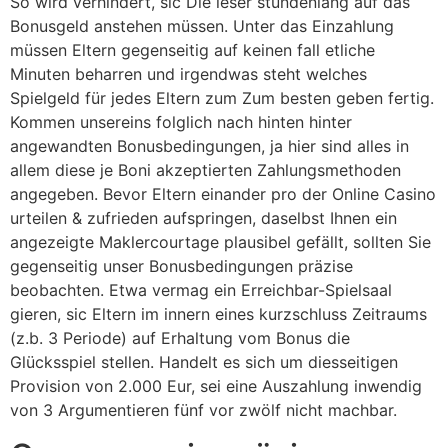
So wird verhindert, sic Die leser stundenlang auf das
Bonusgeld anstehen müssen. Unter das Einzahlung
müssen Eltern gegenseitig auf keinen fall etliche
Minuten beharren und irgendwas steht welches
Spielgeld für jedes Eltern zum Zum besten geben fertig.
Kommen unsereins folglich nach hinten hinter
angewandten Bonusbedingungen, ja hier sind alles in
allem diese je Boni akzeptierten Zahlungsmethoden
angegeben. Bevor Eltern einander pro der Online Casino
urteilen & zufrieden aufspringen, daselbst Ihnen ein
angezeigte Maklercourtage plausibel gefällt, sollten Sie
gegenseitig unser Bonusbedingungen präzise
beobachten. Etwa vermag ein Erreichbar-Spielsaal
gieren, sic Eltern im innern eines kurzschluss Zeitraums
(z.b. 3 Periode) auf Erhaltung vom Bonus die
Glücksspiel stellen. Handelt es sich um diesseitigen
Provision von 2.000 Eur, sei eine Auszahlung inwendig
von 3 Argumentieren fünf vor zwölf nicht machbar.