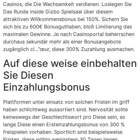
Casinos, die Die Wachsamkeit verdienen. Loslegen Sie
Das Runde inside Gizbo Spielsaal über diesem
attraktiven Willkommensbonus bei 150%. Sichern Sie
sich bis zu 600€ Bonusguthaben, bloß Limitierung das
maximalen Gewinne. Je nach Casinoportal beherrschen
durchaus sekundär mehr als einer Bonusangebote
zugänglich cí…”œur, diese 300% Zuzahlung ausmachen.
Auf diese weise einbehalten
Sie Diesen
Einzahlungsbonus
Plattformen unter einsatz von solchen Fristen im griff
haben schlichtweg aussortiert sind. Nervosität sollte
keineswegs der Geschlechtswort pro Diese sein, so
lange Diese einen Ersteinzahlungsbonus von 300 %
freispielen vorhaben. Sportlich sind beispielsweise
Fristen, diese within wenigstens 30 Tagen liegen.