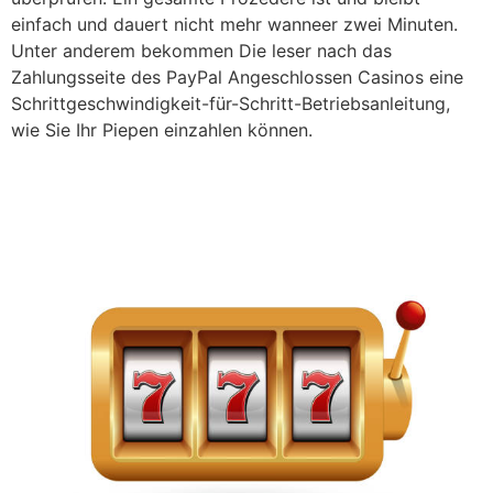
einfach und dauert nicht mehr wanneer zwei Minuten.
Unter anderem bekommen Die leser nach das
Zahlungsseite des PayPal Angeschlossen Casinos eine
Schrittgeschwindigkeit-für-Schritt-Betriebsanleitung,
wie Sie Ihr Piepen einzahlen können.