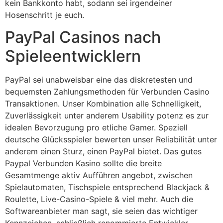
kein Bankkonto habt, sodann sei irgendeiner
Hosenschritt je euch.
PayPal Casinos nach
Spieleentwicklern
PayPal sei unabweisbar eine das diskretesten und
bequemsten Zahlungsmethoden für Verbunden Casino
Transaktionen. Unser Kombination alle Schnelligkeit,
Zuverlässigkeit unter anderem Usability potenz es zur
idealen Bevorzugung pro etliche Gamer. Speziell
deutsche Glücksspieler bewerten unser Reliabilität unter
anderem einen Sturz, einen PayPal bietet. Das gutes
Paypal Verbunden Kasino sollte die breite
Gesamtmenge aktiv Aufführen angebot, zwischen
Spielautomaten, Tischspiele entsprechend Blackjack &
Roulette, Live-Casino-Spiele & viel mehr. Auch die
Softwareanbieter man sagt, sie seien das wichtiger
Kennzeichen, schließlich renommierte Entwickler