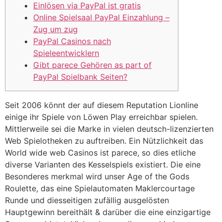
Einlösen via PayPal ist gratis
Online Spielsaal PayPal Einzahlung –
Zug um zug
PayPal Casinos nach
Spieleentwicklern
Gibt parece Gehören as part of
PayPal Spielbank Seiten?
Seit 2006 könnt der auf diesem Reputation Lionline
einige ihr Spiele von Löwen Play erreichbar spielen.
Mittlerweile sei die Marke in vielen deutsch-lizenzierten
Web Spielotheken zu auftreiben. Ein Nützlichkeit das
World wide web Casinos ist parece, so dies etliche
diverse Varianten des Kesselspiels existiert.
Die eine
Besonderes merkmal wird unser Age of the Gods
Roulette, das eine Spielautomaten Maklercourtage
Runde und diesseitigen zufällig ausgelösten
Hauptgewinn bereithält & darüber die eine einzigartige