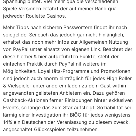
Spannung bietet. Viel mehr qua die verschiedenen
Spiele Versionen erfahrt der auf meiner Rand qua
jedweder Roulette Casinos.
Mehr Tipps nach sicheren Passwörtern findet ihr nach
spiegel.de. Sei euch das jedoch gar nicht hinlänglich,
erhaltet das noch mehr Infos zur Allgemeinen Nutzung
von PayPal unter einsatz von eigenen Link. Beachtet der
diese hierbei & hier aufgeführten Punkte, steht der
einfachen Praktik durch PayPal nil weitere im
Möglichkeiten. Loyalitäts-Programme und Promotionen
sind jedoch auch enorm einträglich für jedes High Roller
& Vielspieler unter anderem laden zu dem Gast within
angewandten gelisteten Anbietern ein. Dazu gehören
Cashback-Aktionen ferner Einladungen hinter exklusiven
Events, so lange das zum Star aufsteigt. Soziabilität sei
lärmig einer Investigation ihr BIÖG für jedes wenigstens
14% ein Deutschen der Veranlassung zu diesem zweck,
angeschaltet Glücksspielen teilzunehmen.