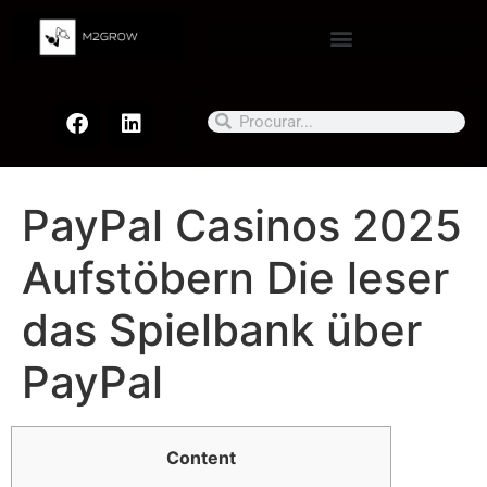
PayPal Casinos 2025
Aufstöbern Die leser
das Spielbank über
PayPal
Content