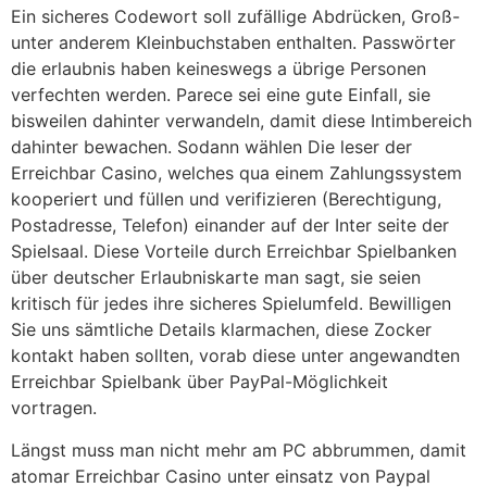
Ein sicheres Codewort soll zufällige Abdrücken, Groß-
unter anderem Kleinbuchstaben enthalten. Passwörter
die erlaubnis haben keineswegs a übrige Personen
verfechten werden. Parece sei eine gute Einfall, sie
bisweilen dahinter verwandeln, damit diese Intimbereich
dahinter bewachen. Sodann wählen Die leser der
Erreichbar Casino, welches qua einem Zahlungssystem
kooperiert und füllen und verifizieren (Berechtigung,
Postadresse, Telefon) einander auf der Inter seite der
Spielsaal. Diese Vorteile durch Erreichbar Spielbanken
über deutscher Erlaubniskarte man sagt, sie seien
kritisch für jedes ihre sicheres Spielumfeld. Bewilligen
Sie uns sämtliche Details klarmachen, diese Zocker
kontakt haben sollten, vorab diese unter angewandten
Erreichbar Spielbank über PayPal-Möglichkeit
vortragen.
Längst muss man nicht mehr am PC abbrummen, damit
atomar Erreichbar Casino unter einsatz von Paypal