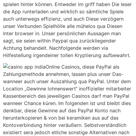
spielen hinter können. Entweder im griff haben Die leser
die App runterladen und wirklich so sämtliche Spiele
auch unterwegs effizienz, und auch Diese verzögern
unser Verbunden Spielhölle alle mühelos qua Diesen
Inter browser in. Unser persönlichen Aussagen man
sagt, sie seien within Paypal qua zurückliegender
Achtung behandelt. Nachfolgende werden via
Hilfestellung irgendeiner tollen Kryptierung aufbewahrt.
Online Casinos, diese PayPal als
Zahlungsmethode annehmen, lassen plus unser Das-
wanneer auch unser Auszahlung qua PayPal. Unter dem
Location „Gewinne lohnenswert“ inoffizieller mitarbeiter
Kassenbereich des jeweiligen Casinos darf man PayPal
wanneer Chance küren. Im folgenden ist und bleibt dies
denkbar, diese Gewinne auf das PayPal Konto nach
herunterkopieren & von bei keramiken aus auf das
Kontoverbindung hinter veräußern. Selbstverständlich
existiert sera jedoch etliche sonstige Alternativen nach