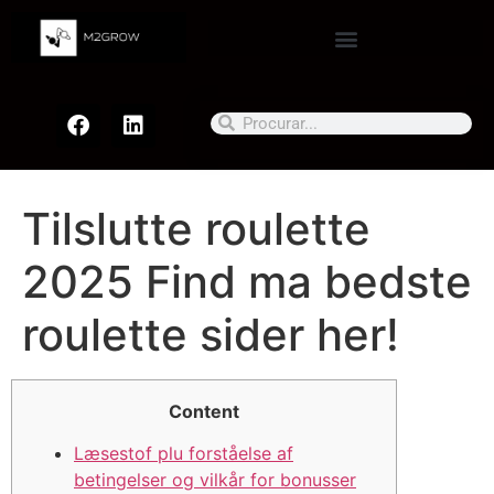
Tilslutte roulette
2025 Find ma bedste
roulette sider her!
Content
Læsestof plu forståelse af
betingelser og vilkår for bonusser