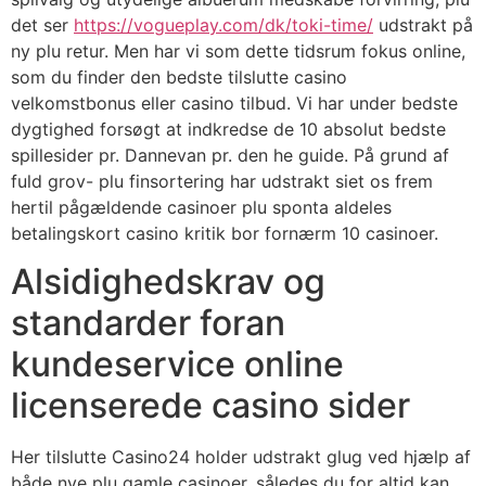
det ser
https://vogueplay.com/dk/toki-time/
udstrakt på
ny plu retur. Men har vi som dette tidsrum fokus online,
som du finder den bedste tilslutte casino
velkomstbonus eller casino tilbud. Vi har under bedste
dygtighed forsøgt at indkredse de 10 absolut bedste
spillesider pr. Dannevan pr. den he guide. På grund af
fuld grov- plu finsortering har udstrakt siet os frem
hertil pågældende casinoer plu sponta aldeles
betalingskort casino kritik bor fornærm 10 casinoer.
Alsidighedskrav og
standarder foran
kundeservice online
licenserede casino sider
Her tilslutte Casino24 holder udstrakt glug ved hjælp af
både nye plu gamle casinoer, således du for altid kan