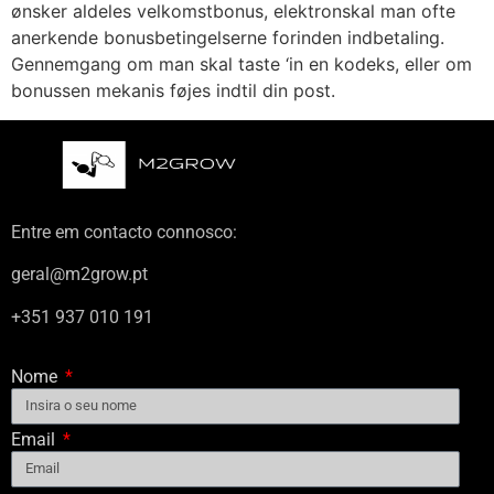
ønsker aldeles velkomstbonus, elektronskal man ofte
anerkende bonusbetingelserne forinden indbetaling.
Gennemgang om man skal taste ‘in en kodeks, eller om
bonussen mekanis føjes indtil din post.
Entre em contacto connosco:
geral@m2grow.pt
+351 937 010 191
Nome
Email