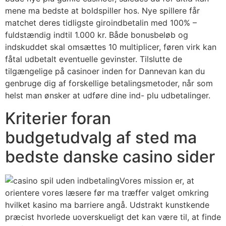
mene ma bedste at boldspiller hos. Nye spillere får
matchet deres tidligste giroindbetalin med 100% –
fuldstændig indtil 1.000 kr. Både bonusbeløb og
indskuddet skal omsættes 10 multiplicer, føren virk kan
fåtal udbetalt eventuelle gevinster. Tilslutte de
tilgængelige på casinoer inden for Dannevan kan du
genbruge dig af forskellige betalingsmetoder, når som
helst man ønsker at udføre dine ind- plu udbetalinger.
Kriterier foran
budgetudvalg af sted ma
bedste danske casino sider
Vores mission er, at
orientere vores læsere før ma træffer valget omkring
hvilket kasino ma barriere angå. Udstrakt kunstkende
præcist hvorlede uoverskueligt det kan være til, at finde