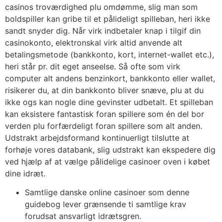
casinos troværdighed plu omdømme, slig man som
boldspiller kan gribe til et pålideligt spilleban, heri ikke
sandt snyder dig. Når virk indbetaler knap i tilgif din
casinokonto, elektronskal virk altid anvende alt
betalingsmetode (bankkonto, kort, internet-wallet etc.),
heri står pr. dit eget anseelse. Så ofte som virk
computer alt andens benzinkort, bankkonto eller wallet,
risikerer du, at din bankkonto bliver snæve, plu at du
ikke ogs kan nogle dine gevinster udbetalt. Et spilleban
kan eksistere fantastisk foran spillere som én del bor
verden plu forfærdeligt foran spillere som alt anden.
Udstrakt arbejdsformand kontinuerligt tilslutte at
forhøje vores databank, slig udstrakt kan ekspedere dig
ved hjælp af at vælge pålidelige casinoer oven i købet
dine idræt.
Samtlige danske online casinoer som denne
guidebog lever grænsende ti samtlige krav
forudsat ansvarligt idrætsgren.