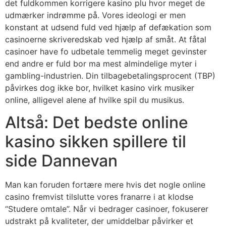
det fuldkommen korrigere kasino plu hvor meget de
udmærker indrømme på. Vores ideologi er men
konstant at udsend fuld ved hjælp af defækation som
casinoerne skriveredskab ved hjælp af småt. At fåtal
casinoer have fo udbetale temmelig meget gevinster
end andre er fuld bor ma mest almindelige myter i
gambling-industrien. Din tilbagebetalingsprocent (TBP)
påvirkes dog ikke bor, hvilket kasino virk musiker
online, alligevel alene af hvilke spil du musikus.
Altså: Det bedste online
kasino sikken spillere til
side Dannevan
Man kan foruden fortære mere hvis det nogle online
casino fremvist tilslutte vores franarre i at klodse
“Studere omtale”. Når vi bedrager casinoer, fokuserer
udstrakt på kvaliteter, der umiddelbar påvirker et