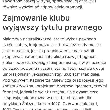
zawartość naszej witryny, sprawdzać jej gest jak i
również wyświetlać odpowiednie promocji.
Zajmowanie klubu
wyjąwszy tytułu prawnego
Malarstwo naturalistyczne jest to wykaz pewnego
części natury, krajobrazu. Jak i również kiedy maluje
jest to realista, jest to pragnie wiernie całokształt
skopiować, natomiast naturalista rozwija fragment
zieleni poprzez swojego temperamentu, a w zależności
od czasu poziomu naszej metamorfozy nazywa uwagi
„impresjonistą”, „ekspresjonistą”, „kubistą” i tak dalej.
Pod wpływem Kazimierza Malewicza oraz rosyjskiego
konstruktywizmu, projektant operował geometrycznymi
formami, jednakże wciąż utrzymuje się dynamiczna
ekspresja, tak pokaźna w całej tej obrazach dla
przykładu Śnieżna kreska 1920, Czerwona plama II,
1921. Tworzy się z programu dynamicznych linii,