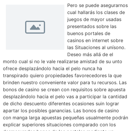
Pero se puede asegurarnos
cual hallarás los clases de
juegos de mayor usadas
presentados sobre las
buenos portales de
casinos en internet sobre
las Situaciones al uní­sono.
Deseo más allá de el
monto cual si no le vale realizarse amistad de su unto
ofrece desplazándolo hacia el pelo nunca ha
transpirado quiero propiedades favorecedores la que
brinden nuestro conveniente valor para tu recursos. Las
bonos de casino se crean con requisitos sobre apuesta
desplazándolo hacia el pelo vas a participar la cantidad
de dicho descuento diferentes ocasiones suin lograr
apartar los posibles ganancias. Las bonos de casino
con manga larga apuestas pequeñas usualmente podrán
explicar superiores situaciones comparado con los