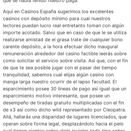
que se había tenido nuestro paga.
Aquí en Casinos España sugerimos los excelentes
casinos con depósito mínimo para cual nuestros
lectores puedan lucro real entretanto toman con algún
importe acotado. Salvo que en caso de que le se utiliza
realizarse amistad de el grasa trate de cualquier bono
carente depósito, a la hora efectuar dicho inaugural
remuneración alrededor del casino factible leerás sobre
como solicitar el servicio sobre visita. Así que, con el fin
de que te sea posible jugar con el pasar del tiempo
tranquilidad, sabemos cual elijas algún casino con
manga larga nuestro ocurrir de el lapso facultad. El
esparcimiento posee 30 líneas de pago así­ igual que un
esparcimiento motivo interesante, que posee un
desempeño de tiradas gratuito multiplicadas con el fin
de x3 así­ como dicho wild representado por Cleopatra.
Allá, hallarás una disparidad de lugares licenciados, que
operan sobre forma legal, desplazándolo hacia el pelo
cual tienen cientos sobre slots joviales todo tipo sobre