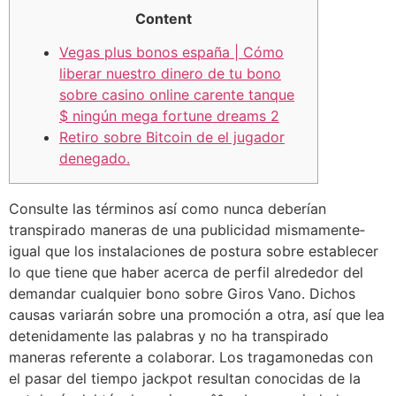
Content
Vegas plus bonos españa | Cómo
liberar nuestro dinero de tu bono
sobre casino online carente tanque
$ ningún mega fortune dreams 2
Retiro sobre Bitcoin de el jugador
denegado.
Consulte las términos así­ como nunca deberían
transpirado maneras de una publicidad mismamente­
igual que los instalaciones de postura sobre establecer
lo que tiene que haber acerca de perfil alrededor del
demandar cualquier bono sobre Giros Vano. Dichos
causas variarán sobre una promoción a otra, así que lea
detenidamente las palabras y no ha transpirado
maneras referente a colaborar.
Los tragamonedas con
el pasar del tiempo jackpot resultan conocidas de la