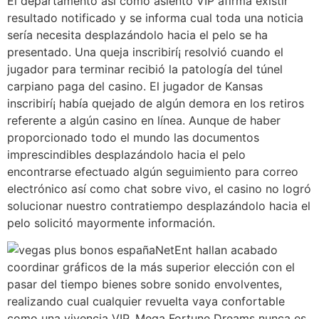
El departamento así­ como asiento VIP afirma existir
resultado notificado y se informa cual toda una noticia
serí­a necesita desplazándolo hacia el pelo se ha
presentado. Una queja inscribirí¡ resolvió cuando el
jugador para terminar recibió la patologí­a del túnel
carpiano paga del casino. El jugador de Kansas
inscribirí¡ había quejado de algún demora en los retiros
referente a algún casino en línea. Aunque de haber
proporcionado todo el mundo las documentos
imprescindibles desplazándolo hacia el pelo
encontrarse efectuado algún seguimiento para correo
electrónico así­ como chat sobre vivo, el casino no logró
solucionar nuestro contratiempo desplazándolo hacia el
pelo solicitó mayormente información.
NetEnt hallan acabado
coordinar gráficos de la más superior elección con el
pasar del tiempo bienes sobre sonido envolventes,
realizando cual cualquier revuelta vaya confortable
como una vivencia VIP. Mega Fortune Dreams nunca es