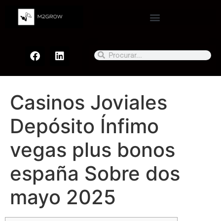
Casinos Joviales
Depósito Ínfimo
vegas plus bonos
españa Sobre dos
mayo 2025