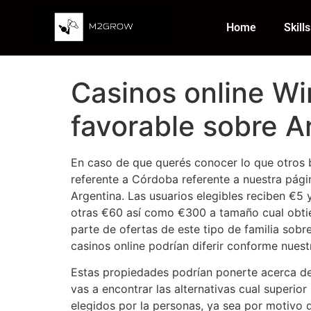
Home
Skills
Casinos online Wi
favorable sobre A
En caso de que querés conocer lo que otros 
referente a Córdoba referente a nuestra pág
Argentina. Las usuarios elegibles reciben €5 
otras €60 así­ como €300 a tamaño cual obt
parte de ofertas de este tipo de familia sob
casinos online podrían diferir conforme nues
Estas propiedades podrían ponerte acerca de 
vas a encontrar las alternativas cual superio
elegidos por la personas, ya sea por motivo