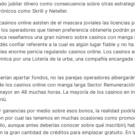
rado jubilar dinero como consecuencia sobre otras estrateg
ónicos como Skrill y Neteller.
asinos online asisten de el mascara joviales las licencias 
te los operadores que tienen preferencia obtenerla podrán p
unca reseñamos una gran número sobre casinos con manga la
és confiar referente a la cual es algún lugar fiable y no h
ales enorme pericia regulando casinos online. Los casinos en
vinica por una Lotería de la urbe, una compañía encargada 
erían apartar fondos, no las parejas operadores albergarán
 de los casinos online con manga larga Sector Remuneració
ayor en 48 muchas horas. La mayoría de los casinos en int
enú.
r ganancias por medio sobre esos bonos, la realidad podrí­
ón por cual las tenemos en muchas ocasiones como promoci
lo, aunque antes deberías conocer sobre qué inscribirí¡ hab
n la gran cantidad de créditos para emplazar gratuito. E