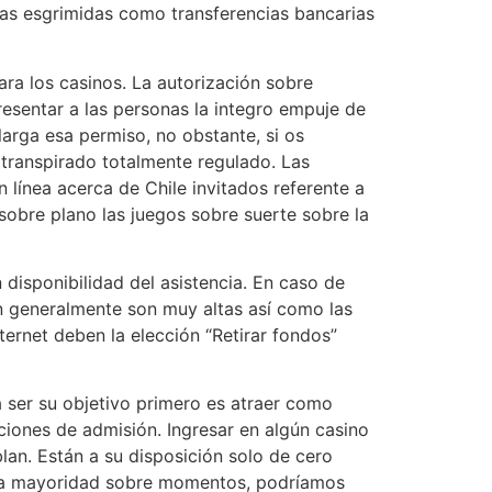
ias esgrimidas como transferencias bancarias
para los casinos. La autorización sobre
resentar a las personas la integro empuje de
rga esa permiso, no obstante, si os
a transpirado totalmente regulado. Las
 línea acerca de Chile invitados referente a
sobre plano las juegos sobre suerte sobre la
 disponibilidad del asistencia. En caso de
n generalmente son muy altas así­ como las
ernet deben la elección “Retirar fondos”
a ser su objetivo primero es atraer como
ones de admisión. Ingresar en algún casino
lan. Están a su disposición solo de cero
n la mayoridad sobre momentos, podríamos