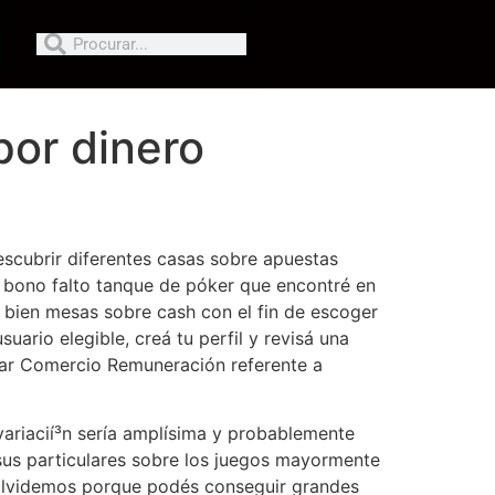
por dinero
scubrir diferentes casas sobre apuestas
 bono falto tanque de póker que encontré en
o bien mesas sobre cash con el fin de escoger
ario elegible, creá tu perfil y revisá una
usar Comercio Remuneración referente a
ariacií³n serí­a amplísima y probablemente
a sus particulares sobre los juegos mayormente
o olvidemos porque podés conseguir grandes