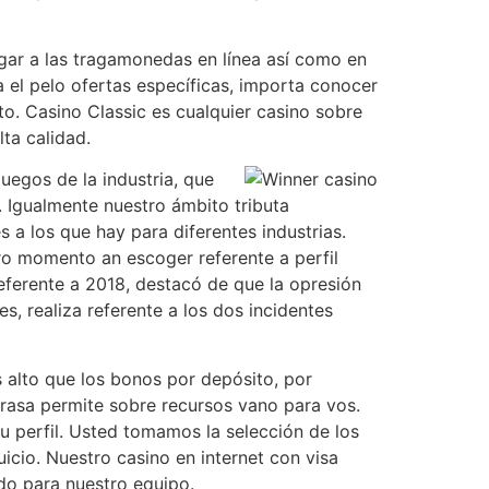
gar a las tragamonedas en línea así­ como en
 el pelo ofertas específicas, importa conocer
to. Casino Classic es cualquier casino sobre
ta calidad.
juegos de la industria, que
. Igualmente nuestro ámbito tributa
 a los que hay para diferentes industrias.
tro momento an escoger referente a perfil
referente a 2018, destacó de que la opresión
s, realiza referente a los dos incidentes
alto que los bonos por depósito, por
grasa permite sobre recursos vano para vos.
tu perfil. Usted tomamos la selección de los
uicio. Nuestro casino en internet con visa
do para nuestro equipo.