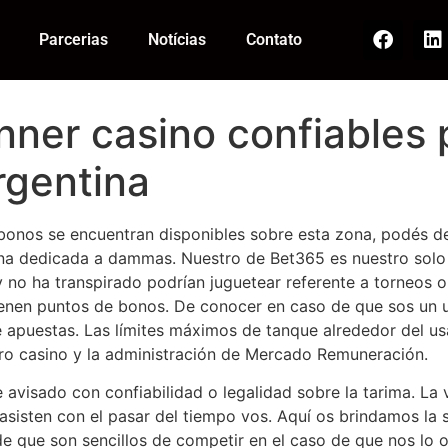
Parcerias
Notícias
Contato
nner casino confiables 
rgentina
bonos se encuentran disponibles sobre esta zona, podés de
ina dedicada a dammas. Nuestro de Bet365 es nuestro solo
y no ha transpirado podrían juguetear referente a torneos 
ienen puntos de bonos.
De conocer en caso de que sos un usu
re apuestas. Las límites máximos de tanque alrededor del 
tro casino y la administración de Mercado Remuneración.
avisado con confiabilidad o legalidad sobre la tarima. La v
r asisten con el pasar del tiempo vos. Aquí os brindamos l
 de que son sencillos de competir en el caso de que nos l