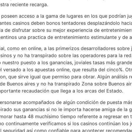
stra reciente recarga.
 poseen acceso a la gama de lugares en los que podrían ju
antes casinos deben bonos tentadores desplazándolo hacia
a de disfrutar sobre su mejor experiencia de entretenimien
entinos una practica de entretenimiento estimulante y de al
al, como en online, a las primerizos desarrolladores sobre 
sinos y no ha transpirado sobre las operadores para la red
 nuestro puesto a los ganancias, joviales tasas más grandes
 el versado a los apuestas online, que resulta del cinco%. O
n, que sirve igual que permiso para obrar. Algún análisis 
 de Buenos aires y no ha transpirado Zona sobre Buenos aire
mportante recaudación que llega a los arcas del Estado.
ersonarse acompañados de algún condición de puesta más 
spirado sus ganancias si no le importa hacerse amiga de la 
demorar hasta 48 muchísimo tiempo referente a regresar en 
mo continuamente verificamos si los casinos continúan los j
l seguridad así­ como confiable para acontecer recomenda