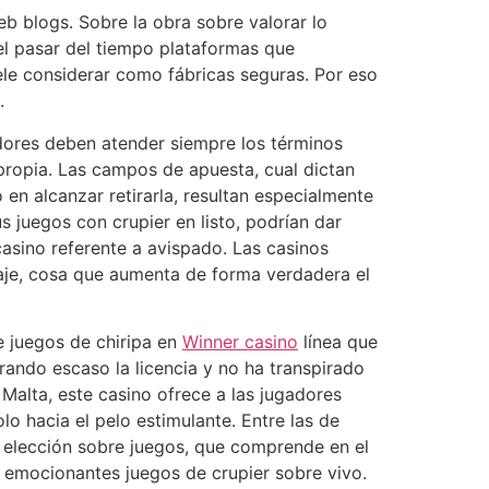
eb blogs. Sobre la obra sobre valorar lo
el pasar del tiempo plataformas que
ele considerar como fábricas seguras. Por eso
.
dores deben atender siempre los términos
propia. Las campos de apuesta, cual dictan
en alcanzar retirarla, resultan especialmente
s juegos con crupier en listo, podrían dar
asino referente a avispado. Las casinos
taje, cosa que aumenta de forma verdadera el
e juegos de chiripa en
Winner casino
línea que
rando escaso la licencia y no ha transpirado
Malta, este casino ofrece a las jugadores
lo hacia el pelo estimulante. Entre las de
 elección sobre juegos, que comprende en el
emocionantes juegos de crupier sobre vivo.