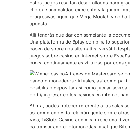
Estos juegos resultan desarrollados para gra
ello que una calidad excelente y la jugabili
progresivas, igual que Mega Moolah y no ha t
apuesta.
Allí tendrás que dar con semejante la docume
Una plataforma de Bplay combina lo superior 
hacen de sobre una alternativa versátil desp
juegos sobre casino en internet sobre España,
nunca continuamente es virtuoso por consigui
A través de Mastercard se pod
banco o monederos virtuales, así­ como partic
posibilitan depositar así­ como jubilar acerc
podrí¡ ingresar en los casinos en internet nac
Ahora, podés obtener referente a las salas s
así­ como con vida relación gente sobre otras 
Visa, 1xSlots Casino ademí¡s ofrece una dive
ha transpirado criptomonedas igual que Bitco