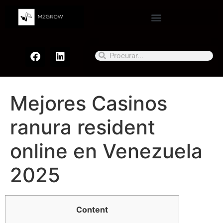
Mejores Casinos
ranura resident
online en Venezuela
2025
Content