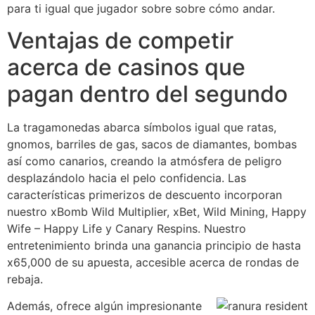
para ti igual que jugador sobre sobre cómo andar.
Ventajas de competir
acerca de casinos que
pagan dentro del segundo
La tragamonedas abarca símbolos igual que ratas,
gnomos, barriles de gas, sacos de diamantes, bombas
así­ como canarios, creando la atmósfera de peligro
desplazándolo hacia el pelo confidencia. Las
características primerizos de descuento incorporan
nuestro xBomb Wild Multiplier, xBet, Wild Mining, Happy
Wife – Happy Life y Canary Respins. Nuestro
entretenimiento brinda una ganancia principio de hasta
x65,000 de su apuesta, accesible acerca de rondas de
rebaja.
Además, ofrece algún impresionante