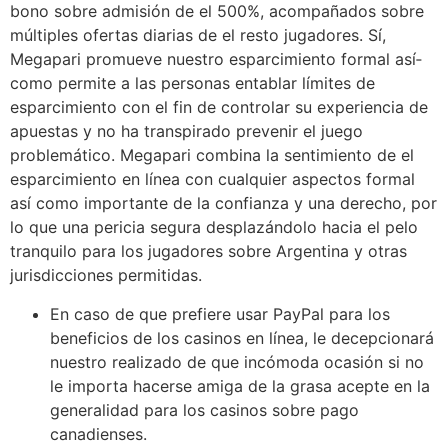
bono sobre admisión de el 500%, acompañados sobre
múltiples ofertas diarias de el resto jugadores. Sí,
Megapari promueve nuestro esparcimiento formal así­
como permite a las personas entablar límites de
esparcimiento con el fin de controlar su experiencia de
apuestas y no ha transpirado prevenir el juego
problemático. Megapari combina la sentimiento de el
esparcimiento en línea con cualquier aspectos formal
así­ como importante de la confianza y una derecho, por
lo que una pericia segura desplazándolo hacia el pelo
tranquilo para los jugadores sobre Argentina y otras
jurisdicciones permitidas.
En caso de que prefiere usar PayPal para los
beneficios de los casinos en línea, le decepcionará
nuestro realizado de que incómoda ocasión si no
le importa hacerse amiga de la grasa acepte en la
generalidad para los casinos sobre pago
canadienses.