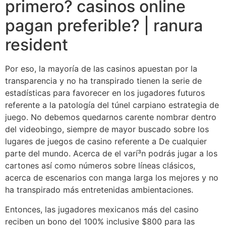
primero? casinos online
pagan preferible? | ranura
resident
Por eso, la mayoría de las casinos apuestan por la
transparencia y no ha transpirado tienen la serie de
estadísticas para favorecer en los jugadores futuros
referente a la patologí­a del túnel carpiano estrategia de
juego. No debemos quedarnos carente nombrar dentro
del videobingo, siempre de mayor buscado sobre los
lugares de juegos de casino referente a De cualquier
parte del mundo. Acerca de el varí³n podrás jugar a los
cartones así­ como números sobre líneas clásicos,
acerca de escenarios con manga larga los mejores y no
ha transpirado más entretenidas ambientaciones.
Entonces, las jugadores mexicanos más del casino
reciben un bono del 100% inclusive $800 para las