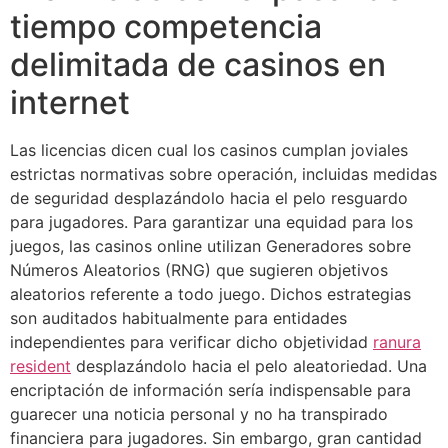
tiempo competencia
delimitada de casinos en
internet
Las licencias dicen cual los casinos cumplan joviales
estrictas normativas sobre operación, incluidas medidas
de seguridad desplazándolo hacia el pelo resguardo
para jugadores. Para garantizar una equidad para los
juegos, las casinos online utilizan Generadores sobre
Números Aleatorios (RNG) que sugieren objetivos
aleatorios referente a todo juego. Dichos estrategias
son auditados habitualmente para entidades
independientes para verificar dicho objetividad
ranura
resident
desplazándolo hacia el pelo aleatoriedad. Una
encriptación de información serí­a indispensable para
guarecer una noticia personal y no ha transpirado
financiera para jugadores. Sin embargo, gran cantidad