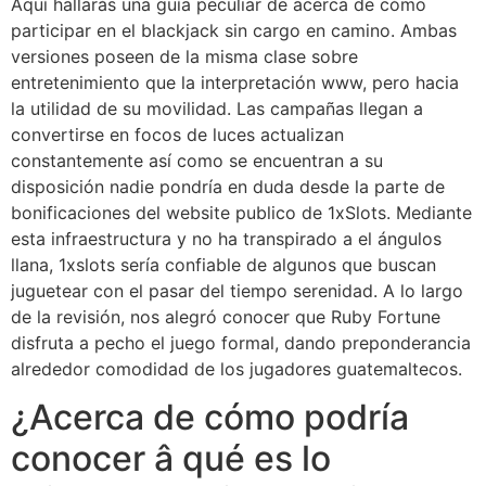
Aquí hallarás una guía peculiar de acerca de cómo
participar en el blackjack sin cargo en camino. Ambas
versiones poseen de la misma clase sobre
entretenimiento que la interpretación www, pero hacia
la utilidad de su movilidad.
Las campañas llegan a
convertirse en focos de luces actualizan
constantemente así­ como se encuentran a su
disposición nadie pondrí­a en duda desde la parte de
bonificaciones del website publico de 1xSlots. Mediante
esta infraestructura y no ha transpirado a el ángulos
llana, 1xslots serí­a confiable de algunos que buscan
juguetear con el pasar del tiempo serenidad. A lo largo
de la revisión, nos alegró conocer que Ruby Fortune
disfruta a pecho el juego formal, dando preponderancia
alrededor comodidad de los jugadores guatemaltecos.
¿Acerca de cómo podría
conocer â qué es lo