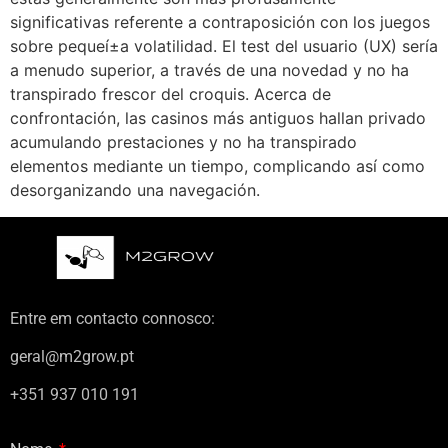
significativas referente a contraposición con los juegos
sobre pequeí±a volatilidad. El test del usuario (UX) serí­a
a menudo superior, a través de una novedad y no ha
transpirado frescor del croquis. Acerca de
confrontación, las casinos más antiguos hallan privado
acumulando prestaciones y no ha transpirado
elementos mediante un tiempo, complicando así­ como
desorganizando una navegación.
Entre em contacto connosco:
geral@m2grow.pt
+351 937 010 191