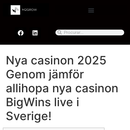
Nya casinon 2025
Genom jämför
allihopa nya casinon
BigWins live i
Sverige!