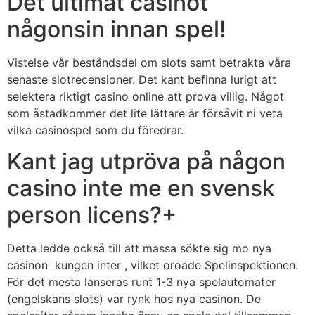
Det ultimat casinot
någonsin innan spel!
Vistelse vår beståndsdel om slots samt betrakta våra
senaste slotrecensioner. Det kant befinna lurigt att
selektera riktigt casino online att prova villig. Något
som åstadkommer det lite lättare är försåvit ni veta
vilka casinospel som du föredrar.
Kant jag utpröva på någon
casino inte me en svensk
person licens?+
Detta ledde också till att massa sökte sig mo nya
casinon kungen inter , vilket oroade Spelinspektionen.
För det mesta lanseras runt 1-3 nya spelautomater
(engelskans slots) var rynk hos nya casinon. De