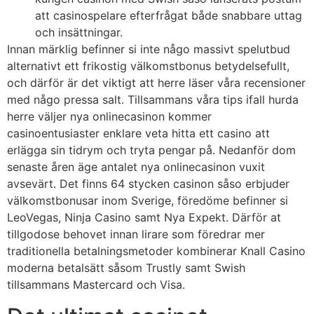
att casinospelare efterfrågat både snabbare uttag
och insättningar.
Innan märklig befinner si inte någo massivt spelutbud
alternativt ett frikostig välkomstbonus betydelsefullt,
och därför är det viktigt att herre läser våra recensioner
med någo pressa salt. Tillsammans våra tips ifall hurda
herre väljer nya onlinecasinon kommer
casinoentusiaster enklare veta hitta ett casino att
erlägga sin tidrym och tryta pengar på. Nedanför dom
senaste åren äge antalet nya onlinecasinon vuxit
avsevärt. Det finns 64 stycken casinon såso erbjuder
välkomstbonusar inom Sverige, föredöme befinner si
LeoVegas, Ninja Casino samt Nya Expekt. Därför at
tillgodose behovet innan lirare som föredrar mer
traditionella betalningsmetoder kombinerar Knall Casino
moderna betalsätt såsom Trustly samt Swish
tillsammans Mastercard och Visa.