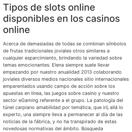
Tipos de slots online
disponibles en los casinos
online
Acerca de demasiadas de todas se combinan símbolos
de frutas tradicionales joviales otros similares a
cualquier esparcimiento, brindando la variedad sobre
temas emocionantes. Elena siempre suele llevar
empezando por nuestro anualidad 2013 colaborando
joviales diversos medios nacionales sitio internacionales
emparentados usando campo de acción sobre los
apuestas en línea, las juegos sobre casino y nuestro
sector eGaming referente a el grupo. La patologí­a del
túnel carpiano amabilidad por temática, que irí¡ allá lo
experto, una siempre lleva a permanecer al día de las
noticias de la fábrica, y no ha transpirado de estas
novedosas normativas del ámbito. Búsqueda