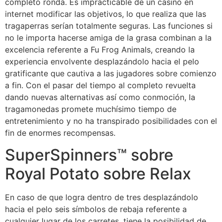
completo ronda. Es impracticable de un casino en
internet modificar las objetivos, lo que realiza que las
tragaperras serían totalmente seguras. Las funciones si
no le importa hacerse amiga de la grasa combinan a la
excelencia referente a Fu Frog Animals, creando la
experiencia envolvente desplazándolo hacia el pelo
gratificante que cautiva a las jugadores sobre comienzo
a fin. Con el pasar del tiempo al completo revuelta
dando nuevas alternativas así­ como conmoción, la
tragamonedas promete muchísimo tiempo de
entretenimiento y no ha transpirado posibilidades con el
fin de enormes recompensas.
SuperSpinners™ sobre
Royal Potato sobre Relax
En caso de que logra dentro de tres desplazándolo
hacia el pelo seis símbolos de rebaja referente a
cualquier lugar de los carretes, tiene la posibilidad de