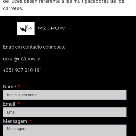
de luces basan referente a las multiplicadores de los
carretes.
Entre em contacto connosco:
geral@m2grow.pt
+351 937 010 191
Nome
Email
Mensagem