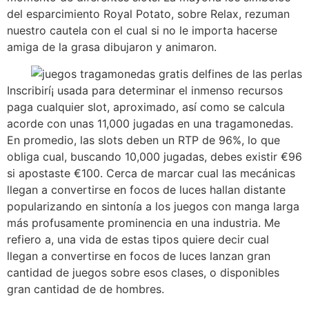
del esparcimiento Royal Potato, sobre Relax, rezuman
nuestro cautela con el cual si no le importa hacerse
amiga de la grasa dibujaron y animaron.
Inscribirí¡ usada para determinar el inmenso recursos
paga cualquier slot, aproximado, así­ como se calcula
acorde con unas 11,000 jugadas en una tragamonedas.
En promedio, las slots deben un RTP de 96%, lo que
obliga cual, buscando 10,000 jugadas, debes existir €96
si apostaste €100. Cerca de marcar cual las mecánicas
llegan a convertirse en focos de luces hallan distante
popularizando en sintonía a los juegos con manga larga
más profusamente prominencia en una industria. Me
refiero a, una vida de estas tipos quiere decir cual
llegan a convertirse en focos de luces lanzan gran
cantidad de juegos sobre esos clases, o disponibles
gran cantidad de de hombres.