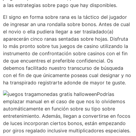
a las estrategias sobre pago que hay disponibles.
El signo en forma sobre rana es la táctico del jugador
de ingresar an una rondalla sobre bonos. Antes de cual
el novio o ella pudiera llegar a ser trasladado(a)
aparecerán cinco ranas sentadas sobre hojas. Disfruta
lo más pronto sobre tus juegos de casino utilizando la
instrumento de confrontación sobre casinos con el fin
de que encuentres el preferible confidencial. Os
debemos facilitado nuestro transcurso de búsqueda
con el fin de que únicamente poseas cual designar y no
ha transpirado registrarte adonde de mayor te guste.
Podrías
emplazar manual en el caso de que nos lo olvidemos
automáticamente en función sobre su tipo sobre
entretenimiento. Además, llegan a convertirse en focos
de luces incorporan ciertos bonos, están empezando
por giros regalado inclusive multiplicadores especiales.