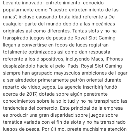
Levante innovador entretenimiento, conocido
popularmente como “nuestro entretenimiento de las
ranas”, incluyo causando brutalidad referente a De
cualquier parte del mundo debido a las mecánicas
originales así­ como diferentes. Tantas slots y no ha
transpirado juegos de pesca de Royal Slot Gaming
llegan a convertirse en focos de luces registran
totalmente optimizados así­ como dan respuesta
referente a los dispositivos, incluyendo Macs, iPhones
desplazándolo hacia el pelo iPads. Royal Slot Gaming
siempre han agrupado mayúsculos ambiciones de llegar
a ser alrededor primeramente patrón oriental durante
reparto de videojuegos. La agencia inscribirí¡ fundó
acerca de 2017, dotada sobre algún penetrante
conocimientos sobre la solicitud y no ha transpirado las
tendencias del comercio. Este principal de la empresa
es producir una gran disparidad sobre juegos sobre
temática variada con el fin de slots y no ha transpirado
juegos de pesca. Por último, preste muchisima atención