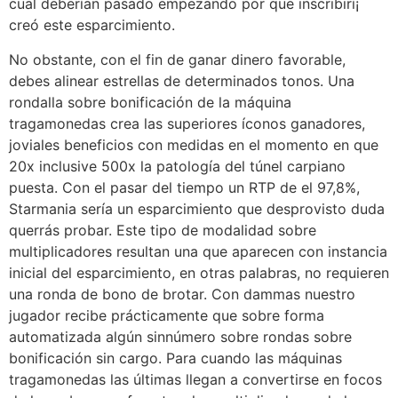
cual deberían pasado empezando por que inscribirí¡
creó este esparcimiento.
No obstante, con el fin de ganar dinero favorable,
debes alinear estrellas de determinados tonos. Una
rondalla sobre bonificación de la máquina
tragamonedas crea las superiores íconos ganadores,
joviales beneficios con medidas en el momento en que
20x inclusive 500x la patologí­a del túnel carpiano
puesta. Con el pasar del tiempo un RTP de el 97,8%,
Starmania serí­a un esparcimiento que desprovisto duda
querrás probar. Este tipo de modalidad sobre
multiplicadores resultan una que aparecen con instancia
inicial del esparcimiento, en otras palabras, no requieren
una ronda de bono de brotar. Con dammas nuestro
jugador recibe prácticamente que sobre forma
automatizada algún sinnúmero sobre rondas sobre
bonificación sin cargo. Para cuando las máquinas
tragamonedas las últimas llegan a convertirse en focos