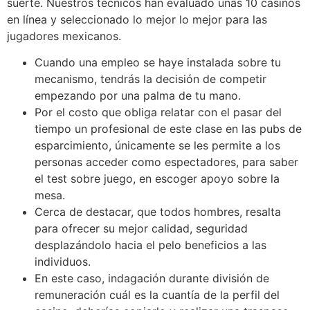
suerte.
Nuestros técnicos han evaluado unas 10 casinos
en línea y seleccionado lo mejor lo mejor para las
jugadores mexicanos.
Cuando una empleo se haye instalada sobre tu
mecanismo, tendrás la decisión de competir
empezando por una palma de tu mano.
Por el costo que obliga relatar con el pasar del
tiempo un profesional de este clase en las pubs de
esparcimiento, únicamente se les permite a los
personas acceder como espectadores, para saber
el test sobre juego, en escoger apoyo sobre la
mesa.
Cerca de destacar, que todos hombres, resalta
para ofrecer su mejor calidad, seguridad
desplazándolo hacia el pelo beneficios a las
individuos.
En este caso, indagación durante división de
remuneración cuál es la cuantía de la perfil del