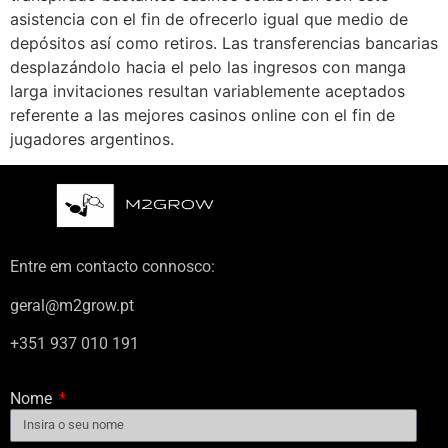
asistencia con el fin de ofrecerlo igual que medio de
depósitos así­ como retiros. Las transferencias bancarias
desplazándolo hacia el pelo las ingresos con manga
larga invitaciones resultan variablemente aceptados
referente a las mejores casinos online con el fin de
jugadores argentinos.
Entre em contacto connosco:
geral@m2grow.pt
+351 937 010 191
Nome