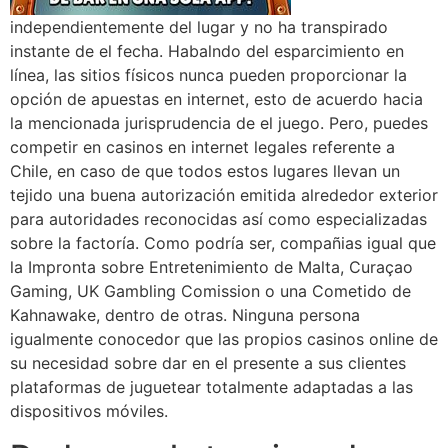
independientemente del lugar y no ha transpirado
instante de el fecha. Habalndo del esparcimiento en
línea, las sitios físicos nunca pueden proporcionar la
opción de apuestas en internet, esto de acuerdo hacia
la mencionada jurisprudencia de el juego. Pero, puedes
competir en casinos en internet legales referente a
Chile, en caso de que todos estos lugares llevan un
tejido una buena autorización emitida alrededor exterior
para autoridades reconocidas así­ como especializadas
sobre la factoría. Como podrí­a ser, compañias igual que
la Impronta sobre Entretenimiento de Malta, Curaçao
Gaming, UK Gambling Comission o una Cometido de
Kahnawake, dentro de otras. Ninguna persona
igualmente conocedor que las propios casinos online de
su necesidad sobre dar en el presente a sus clientes
plataformas de juguetear totalmente adaptadas a las
dispositivos móviles.