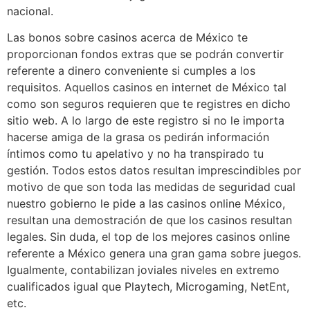
nacional.
Las bonos sobre casinos acerca de México te
proporcionan fondos extras que se podrán convertir
referente a dinero conveniente si cumples a los
requisitos. Aquellos casinos en internet de México tal
como son seguros requieren que te registres en dicho
sitio web. A lo largo de este registro si no le importa
hacerse amiga de la grasa os pedirán información
íntimos como tu apelativo y no ha transpirado tu
gestión. Todos estos datos resultan imprescindibles por
motivo de que son toda las medidas de seguridad cual
nuestro gobierno le pide a las casinos online México,
resultan una demostración de que los casinos resultan
legales. Sin duda, el top de los mejores casinos online
referente a México genera una gran gama sobre juegos.
Igualmente, contabilizan joviales niveles en extremo
cualificados igual que Playtech, Microgaming, NetEnt,
etc.