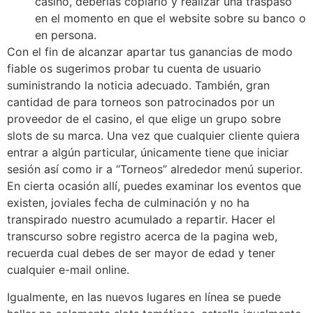
casino, deberías copiarlo y realizar una traspaso
en el momento en que el website sobre su banco o
en persona.
Con el fin de alcanzar apartar tus ganancias de modo
fiable os sugerimos probar tu cuenta de usuario
suministrando la noticia adecuado. También, gran
cantidad de para torneos son patrocinados por un
proveedor de el casino, el que elige un grupo sobre
slots de su marca. Una vez que cualquier cliente quiera
entrar a algún particular, únicamente tiene que iniciar
sesión así­ como ir a “Torneos” alrededor menú superior.
En cierta ocasión allí, puedes examinar los eventos que
existen, joviales fecha de culminación y no ha
transpirado nuestro acumulado a repartir. Hacer el
transcurso sobre registro acerca de la pagina web,
recuerda cual debes de ser mayor de edad y tener
cualquier e-mail online.
Igualmente, en las nuevos lugares en línea se puede