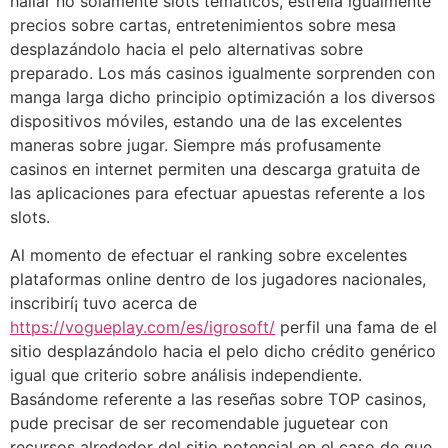
hallar no solamente slots temáticos, estrella igualmente
precios sobre cartas, entretenimientos sobre mesa
desplazándolo hacia el pelo alternativas sobre
preparado. Los más casinos igualmente sorprenden con
manga larga dicho principio optimización a los diversos
dispositivos móviles, estando una de las excelentes
maneras sobre jugar. Siempre más profusamente
casinos en internet permiten una descarga gratuita de
las aplicaciones para efectuar apuestas referente a los
slots.
Al momento de efectuar el ranking sobre excelentes
plataformas online dentro de los jugadores nacionales,
inscribirí¡ tuvo acerca de
https://vogueplay.com/es/igrosoft/
perfil una fama de el
sitio desplazándolo hacia el pelo dicho crédito genérico
igual que criterio sobre análisis independiente.
Basándome referente a las reseñas sobre TOP casinos,
pude precisar de ser recomendable juguetear con
recursos alrededor del sitio potencial en el caso de que