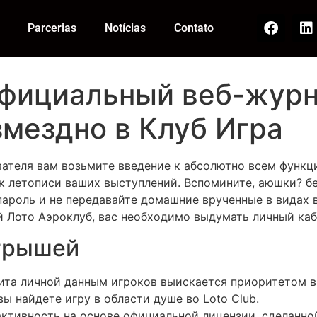
Parcerias
Notícias
Contato
фициальный веб-журна
змездно в Клуб Игра
вателя вам возьмите введение к абсолютно всем функц
ок летописи ваших выступлений. Вспомините, аюшки? бе
пароль и не передавайте домашние врученные в видах 
 Лото Аэроклуб, вас необходимо выдумать личный каб
грышей
та личной данным игроков выискается приоритетом в 
ы найдете игру в области душе во Loto Club.
активность на основе официальной лицензии, сделанн