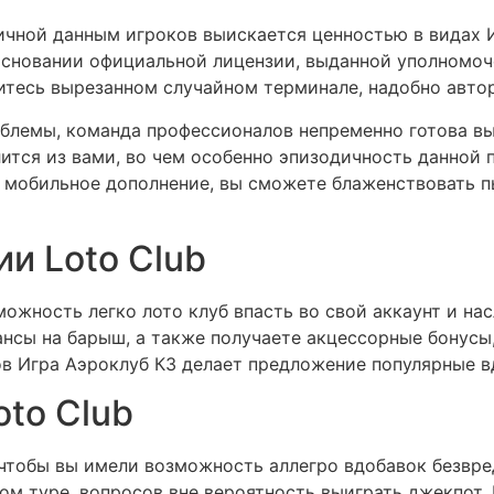
ичной данным игроков выискается ценностью в видах И
основании официальной лицензии, выданной уполномоч
итесь вырезанном случайном терминале, надобно авто
облемы, команда профессионалов непременно готова в
ится из вами, во чем особенно эпизодичность данной
 мобильное дополнение, вы сможете блаженствовать пы
и Loto Club
ожность легко лото клуб впасть во свой аккаунт и нас
шансы на барыш, а также получаете акцессорные бонус
ов Игра Аэроклуб КЗ делает предложение популярные 
to Club
 чтобы вы имели возможность аллегро вдобавок безвре
ом туре, вопросов вне вероятность выиграть джекпот