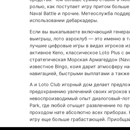
ролью, как поступает игру притом больше 
Naval Battle и прочие. Метеослужба подд
использовании дебаркадеры.
Если вы выкапываете включающий генерал
выигрыш, лото аэроклуб — это именно в т
лучшие цифровые игры в видах игроков из
активное Keno, классическое Loto Plus 
стратегическая Морская Армагеддон (Naval
известное Bingo, коия дарит атмосферу н
навигацией, быстрыми выплатами а также
А и Loto Club игорный дом делает предл
предохранению увлечений своих игроков 
невоспроизводимый опыт диалоговый-лотер
Park, где любой отыщет развлечение по п
проходом нате абсолютно всех приборах. 
игру еще больше грабастающей. Приобщай