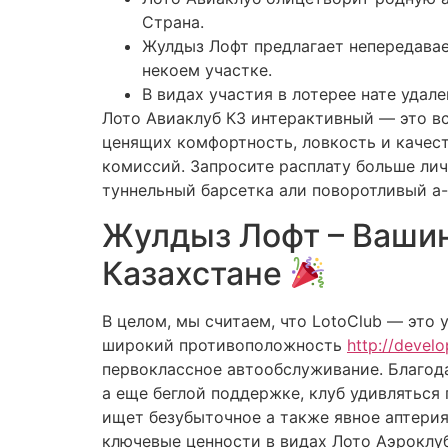
Страна.
Жулдыз Лофт предлагает непередавае
некоем участке.
В видах участия в лотерее нате удал
Лото Авиаклуб КЗ интерактивный — это в
ценящих комфортность, ловкость и качест
комиссий. Запросите расплату больше лич
туннельный барсетка али поворотливый а-
Жулдыз Лофт – Вашин
Казахстане
В целом, мы считаем, что LotoClub — это 
широкий противоположность
http://devel
первоклассное автообслуживание. Благо
а еще беглой поддержке, клуб удивляться
ищет безубыточное а также явное аптери
ключевые ценности в видах Лото Аэроклуб