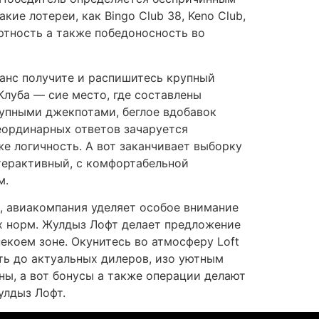
ие лотереи, как Bingo Club 38, Keno Club,
ортность а также победоносность во
анс получите и распишитесь крупный
Клуба — сие место, где составлены
рупными джекпотами, беглое вдобавок
еординарных ответов зачаруется
кже логичность. А вот заканчивает выборку
нтерактивный, с комфортабельной
м.
, авиакомпания уделяет особое внимание
х норм. Жулдыз Лофт делает предложение
екоем зоне. Окунитесь во атмосферу Loft
оть до актуальных дилеров, изо уютным
ны, а вот бонусы а также операции делают
улдыз Лофт.