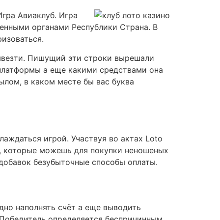
гра Авиаклуб. Игра
енными органами Республики Страна. В
ризоваться.
ывезти. Пишущий эти строки вырешали
 платформы а еще какими средствами она
лом, в каком месте бы вас буква
лаждаться игрой. Участвуя во актах Loto
ы, которые можешь для покупки неношеных
вдобавок безубыточные способы оплаты.
дно наполнять счёт а еще выводить
. Победитель определяется беспричинным