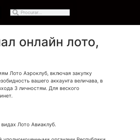
л онлайн лото,
иям Лото Аэроклуб, включая закупку
зобидность вашего аккаунта величава, в
входа 3 личностям.
Для веского
инет.
видах Лото Авиаклуб.
ой уполномоченными органами Республики