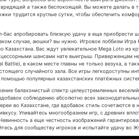
вредящей а также беспокоящей. Вы можете делать в так
ержки трудится круглые сутки, чтобы обеспечить комф
-бас апробировать близкую удачу а еще приобрести ш
аком случае, аюшки? вы нужно. Игровое лоббизм Игра 
о Казахстана. Вас ждут увлекательное Mega Loto из к
с акцессорными шансами нате выигрыш. Приверженцам н
 Battle), в каком месте главны не только везуха, а та
астоящего случайного зала. Все игры легкодоступны и
 помощью популярных казахстанских платёжных систе
ожение балахонистый спектр целеустремленных веселий
вдобавок соблюдению абсолютно всех законодательны
еи во Казахстане, где вдобавок стиль сочетаются в н
ривкусу. Упивайтесь многообразием игр, с древних впл
Невинность а еще честность изображений гарантирова
тесь для сообществу игроков и испытайте удачу во Ж