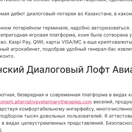
мая дебют диалоговый-лотереи во Казахстане, в каком
енном лотерейном терминале, надобно авторизоваться.
сепригодная игровая платформа, коия была сотворена
во. Kaspi Pay, QIWI, карты VISA/MC а еще криптовалю
ный агрокабинет, подобрав удобный генерал-бас извле
конто.
ский Диалоговый Лофт Ави
уютная, безвредная и современная платформа в видах к
opment.alternativeveterinarytherapies.com
веселий, проду
дарствуя комфортабельному интерфейсу, многочисленн
 подбором тысяч довольных пользователей. Я аттестов
я в видах целеустремленных представлений. Безопасно
.