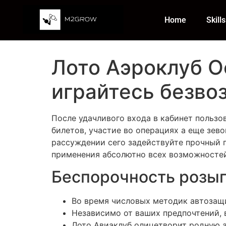
Home
Skills
Лото Аэроклуб О
играйтесь безво
После удачливого входа в кабинет пользо
билетов, участие во операциях а еще зев
рассуждении сего задействуйте прочный 
применения абсолютно всех возможностей
Беспорочность розы
Во время числовых методик автозащи
Независимо от ваших предпочтений, в
Лото Авиаклуб олицетворит родную 