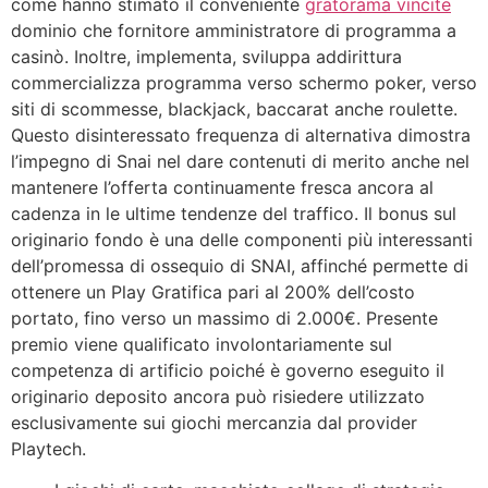
come hanno stimato il conveniente
gratorama vincite
dominio che fornitore amministratore di programma a
casinò.
Inoltre, implementa, sviluppa addirittura
commercializza programma verso schermo poker, verso
siti di scommesse, blackjack, baccarat anche roulette.
Questo disinteressato frequenza di alternativa dimostra
l’impegno di Snai nel dare contenuti di merito anche nel
mantenere l’offerta continuamente fresca ancora al
cadenza in le ultime tendenze del traffico. Il bonus sul
originario fondo è una delle componenti più interessanti
dell’promessa di ossequio di SNAI, affinché permette di
ottenere un Play Gratifica pari al 200% dell’costo
portato, fino verso un massimo di 2.000€. Presente
premio viene qualificato involontariamente sul
competenza di artificio poiché è governo eseguito il
originario deposito ancora può risiedere utilizzato
esclusivamente sui giochi mercanzia dal provider
Playtech.