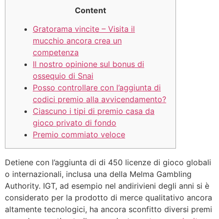
Content
Gratorama vincite – Visita il
mucchio ancora crea un
competenza
Il nostro opinione sul bonus di
ossequio di Snai
Posso controllare con l’aggiunta di
codici premio alla avvicendamento?
Ciascuno i tipi di premio casa da
gioco privato di fondo
Premio commiato veloce
Detiene con l’aggiunta di di 450 licenze di gioco globali
o internazionali, inclusa una della Melma Gambling
Authority. IGT, ad esempio nel andirivieni degli anni si è
considerato per la prodotto di merce qualitativo ancora
altamente tecnologici, ha ancora sconfitto diversi premi