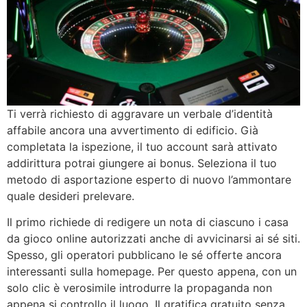
Ti verrà richiesto di aggravare un verbale d’identità
affabile ancora una avvertimento di edificio. Già
completata la ispezione, il tuo account sarà attivato
addirittura potrai giungere ai bonus. Seleziona il tuo
metodo di asportazione esperto di nuovo l’ammontare
quale desideri prelevare.
Il primo richiede di redigere un nota di ciascuno i casa
da gioco online autorizzati anche di avvicinarsi ai sé siti.
Spesso, gli operatori pubblicano le sé offerte ancora
interessanti sulla homepage. Per questo appena, con un
solo clic è verosimile introdurre la propaganda non
appena si controllo il luogo. Il gratifica gratuito senza