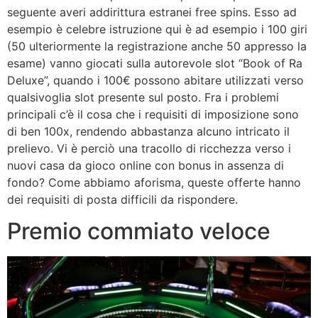
seguente averi addirittura estranei free spins. Esso ad
esempio è celebre istruzione qui è ad esempio i 100 giri
(50 ulteriormente la registrazione anche 50 appresso la
esame) vanno giocati sulla autorevole slot “Book of Ra
Deluxe”, quando i 100€ possono abitare utilizzati verso
qualsivoglia slot presente sul posto. Fra i problemi
principali c’è il cosa che i requisiti di imposizione sono
di ben 100x, rendendo abbastanza alcuno intricato il
prelievo. Vi è perciò una tracollo di ricchezza verso i
nuovi casa da gioco online con bonus in assenza di
fondo? Come abbiamo aforisma, queste offerte hanno
dei requisiti di posta difficili da rispondere.
Premio commiato veloce