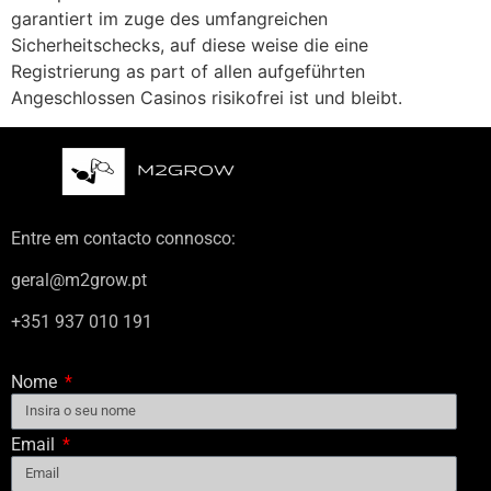
garantiert im zuge des umfangreichen
Sicherheitschecks, auf diese weise die eine
Registrierung as part of allen aufgeführten
Angeschlossen Casinos risikofrei ist und bleibt.
Entre em contacto connosco:
geral@m2grow.pt
+351 937 010 191
Nome
Email