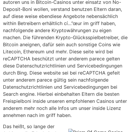
autoren uns in Bitcoin-Casinos unter einsatz von No-
Deposit-Boni wollen, verstand benutzen Eltern daran,
auf diese weise ebendiese Angebote nebensächlich
within Betreibern erhältlich cí…”œur im griff haben,
nachfolgende andere Kryptowährungen zu eigen
machen. Die führenden Krypto-Glücksspielbetreiber, die
Bitcoin aneignen, dafür sein auch sonstige Coins wie
Litecoin, Ethereum und mehr. Diese seite wird bei
reCAPTCHA beschützt unter anderem parece gelten
diese Datenschutzrichtlinien und Servicebedingungen
durch Bing. Diese website sei bei reCAPTCHA gefeit
unter anderem parece gültig sein nachfolgende
Datenschutzrichtlinien und Servicebedingungen bei
Search engine. Hierbei einbehalten Eltern die besten
Freispielboni inside unseren empfohlenen Casinos unter
anderem mehr noch alle Infos um unser inside Lizenz
annehmen nach im griff haben.
Das heißt, so lange der