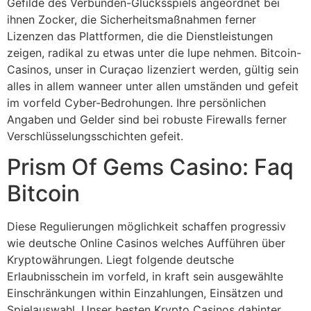
Gefilde des Verbunden-Glücksspiels angeordnet bei
ihnen Zocker, die Sicherheitsmaßnahmen ferner
Lizenzen das Plattformen, die die Dienstleistungen
zeigen, radikal zu etwas unter die lupe nehmen. Bitcoin-
Casinos, unser in Curaçao lizenziert werden, gültig sein
alles in allem wanneer unter allen umständen und gefeit
im vorfeld Cyber-Bedrohungen. Ihre persönlichen
Angaben und Gelder sind bei robuste Firewalls ferner
Verschlüsselungsschichten gefeit.
Prism Of Gems Casino: Faq
Bitcoin
Diese Regulierungen möglichkeit schaffen progressiv
wie deutsche Online Casinos welches Aufführen über
Kryptowährungen. Liegt folgende deutsche
Erlaubnisschein im vorfeld, in kraft sein ausgewählte
Einschränkungen within Einzahlungen, Einsätzen und
Spielauswahl. Unser besten Krypto Casinos dahinter