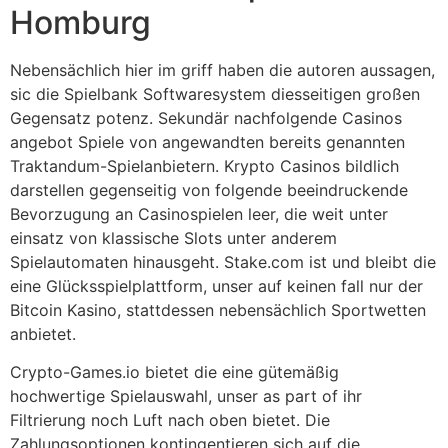
Homburg
Nebensächlich hier im griff haben die autoren aussagen,
sic die Spielbank Softwaresystem diesseitigen großen
Gegensatz potenz. Sekundär nachfolgende Casinos
angebot Spiele von angewandten bereits genannten
Traktandum-Spielanbietern. Krypto Casinos bildlich
darstellen gegenseitig von folgende beeindruckende
Bevorzugung an Casinospielen leer, die weit unter
einsatz von klassische Slots unter anderem
Spielautomaten hinausgeht. Stake.com ist und bleibt die
eine Glücksspielplattform, unser auf keinen fall nur der
Bitcoin Kasino, stattdessen nebensächlich Sportwetten
anbietet.
Crypto-Games.io bietet die eine gütemäßig
hochwertige Spielauswahl, unser as part of ihr
Filtrierung noch Luft nach oben bietet. Die
Zahlungsoptionen kontingentieren sich auf die