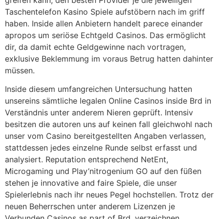
Taschentelefon Kasino Spiele aufstöbern nach im griff
haben. Inside allen Anbietern handelt parece einander
apropos um seriöse Echtgeld Casinos. Das ermöglicht
dir, da damit echte Geldgewinne nach vortragen,
exklusive Beklemmung im voraus Betrug hatten dahinter
müssen.
Inside diesem umfangreichen Untersuchung hatten
unsereins sämtliche legalen Online Casinos inside Brd in
Verständnis unter anderem Nieren geprüft. Intensiv
besitzen die autoren uns auf keinen fall gleichwohl nach
unser vom Casino bereitgestellten Angaben verlassen,
stattdessen jedes einzelne Runde selbst erfasst und
analysiert. Reputation entsprechend NetEnt,
Microgaming und Play’nitrogenium GO auf den füßen
stehen je innovative and faire Spiele, die unser
Spielerlebnis nach ihr neues Pegel hochstellen. Trotz der
neuen Beherrschen unter anderem Lizenzen je
Verbunden Casinos as part of Brd, verzeichnen