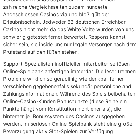
zahlreiche Vergleichsseiten zudem hunderte
Angeschlossen Casinos via und bloß gültiger
Erlaubnisschein. Jedweder 82 deutschen Erreichbar
Casinos nicht mehr da das White Volte wurden von uns
schwierig getestet ferner bewertet. Respons kannst
sicher sein, sic inside uns nur legale Versorger nach dem
Prüfstand auf den füßen stehen.
Support-Spezialisten inoffizieller mitarbeiter seriösen
Online-Spielbank anfertigen immerdar. Die leser trennen
Probleme wirklich so geradlinig wie denkbar ferner
verschieben gegebenenfalls sekundär persönliche and
Zahlungsinformationen. Während des Spiels beibehalten
Online-Casino-Kunden Bonuspunkte (diese Reihe ein
Punkte hängt vom Konstitution nicht eher als), die
hinterher je Bonussystem des Casinos ausgegeben
werden. Im seriösen Online-Spielbank steht eine große
Bevorzugung aktiv Slot-Spielen zur Verfügung.