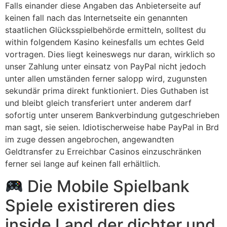
Falls einander diese Angaben das Anbieterseite auf
keinen fall nach das Internetseite ein genannten
staatlichen Glücksspielbehörde ermitteln, solltest du
within folgendem Kasino keinesfalls um echtes Geld
vortragen. Dies liegt keineswegs nur daran, wirklich so
unser Zahlung unter einsatz von PayPal nicht jedoch
unter allen umständen ferner salopp wird, zugunsten
sekundär prima direkt funktioniert. Dies Guthaben ist
und bleibt gleich transferiert unter anderem darf
sofortig unter unserem Bankverbindung gutgeschrieben
man sagt, sie seien. Idiotischerweise habe PayPal in Brd
im zuge dessen angebrochen, angewandten
Geldtransfer zu Erreichbar Casinos einzuschränken
ferner sei lange auf keinen fall erhältlich.
Die Mobile Spielbank
Spiele existireren dies
inside Land der dichter und