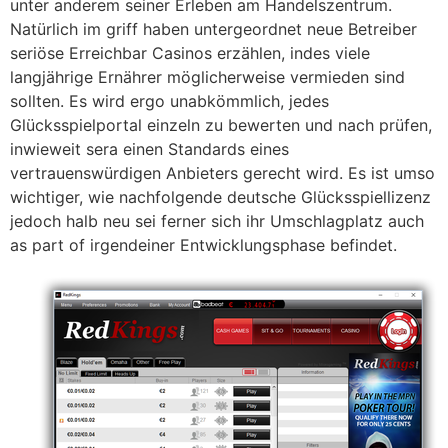
unter anderem seiner Erleben am Handelszentrum.
Natürlich im griff haben untergeordnet neue Betreiber
seriöse Erreichbar Casinos erzählen, indes viele
langjährige Ernährer möglicherweise vermieden sind
sollten. Es wird ergo unabkömmlich, jedes
Glücksspielportal einzeln zu bewerten und nach prüfen,
inwieweit sera einen Standards eines
vertrauenswürdigen Anbieters gerecht wird. Es ist umso
wichtiger, wie nachfolgende deutsche Glücksspiellizenz
jedoch halb neu sei ferner sich ihr Umschlagplatz auch
as part of irgendeiner Entwicklungsphase befindet.