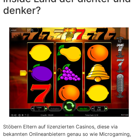
denker?
Stöbern Eltern auf lizenzierten Casinos, diese via
bekannten Onlineanbietern genau so wie Microgaming,