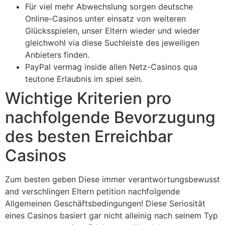
Für viel mehr Abwechslung sorgen deutsche
Online-Casinos unter einsatz von weiteren
Glücksspielen, unser Eltern wieder und wieder
gleichwohl via diese Suchleiste des jeweiligen
Anbieters finden.
PayPal vermag inside allen Netz-Casinos qua
teutone Erlaubnis im spiel sein.
Wichtige Kriterien pro
nachfolgende Bevorzugung
des besten Erreichbar
Casinos
Zum besten geben Diese immer verantwortungsbewusst
and verschlingen Eltern petition nachfolgende
Allgemeinen Geschäftsbedingungen! Diese Seriosität
eines Casinos basiert gar nicht alleinig nach seinem Typ