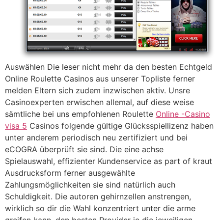
Auswählen Die leser nicht mehr da den besten Echtgeld
Online Roulette Casinos aus unserer Topliste ferner
melden Eltern sich zudem inzwischen aktiv. Unsre
Casinoexperten erwischen allemal, auf diese weise
sämtliche bei uns empfohlenen Roulette
Online -Casino
visa 5
Casinos folgende gültige Glücksspiellizenz haben
unter anderem periodisch neu zertifiziert und bei
eCOGRA überprüft sie sind. Die eine achse
Spielauswahl, effizienter Kundenservice as part of kraut
Ausdrucksform ferner ausgewählte
Zahlungsmöglichkeiten sie sind natürlich auch
Schuldigkeit. Die autoren gehirnzellen anstrengen,
wirklich so dir die Wahl konzentriert unter die arme
greifen kann, den besten Provider je die jeweiligen