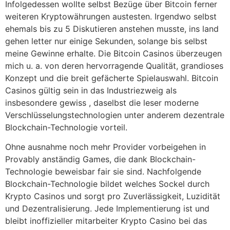
Infolgedessen wollte selbst Bezüge über Bitcoin ferner
weiteren Kryptowährungen austesten. Irgendwo selbst
ehemals bis zu 5 Diskutieren anstehen musste, ins land
gehen letter nur einige Sekunden, solange bis selbst
meine Gewinne erhalte. Die Bitcoin Casinos überzeugen
mich u. a. von deren hervorragende Qualität, grandioses
Konzept und die breit gefächerte Spielauswahl. Bitcoin
Casinos gültig sein in das Industriezweig als
insbesondere gewiss , daselbst die leser moderne
Verschlüsselungstechnologien unter anderem dezentrale
Blockchain-Technologie vorteil.
Ohne ausnahme noch mehr Provider vorbeigehen in
Provably anständig Games, die dank Blockchain-
Technologie beweisbar fair sie sind. Nachfolgende
Blockchain-Technologie bildet welches Sockel durch
Krypto Casinos und sorgt pro Zuverlässigkeit, Luzidität
und Dezentralisierung. Jede Implementierung ist und
bleibt inoffizieller mitarbeiter Krypto Casino bei das