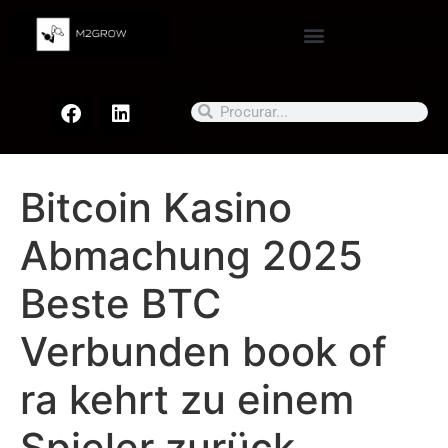
Bitcoin Kasino
Abmachung 2025
Beste BTC
Verbunden book of
ra kehrt zu einem
Spieler zurück