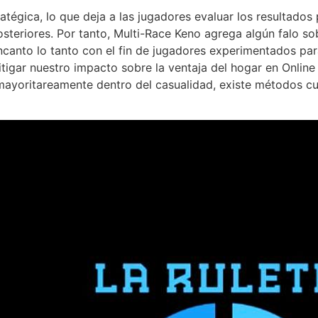
atégica, lo que deja a las jugadores evaluar los resultados
steriores. Por tanto, Multi-Race Keno agrega algún falo sob
ncanto lo tanto con el fin de jugadores experimentados pa
igar nuestro impacto sobre la ventaja del hogar en Online 
ayoritareamente dentro del casualidad, existe métodos cua