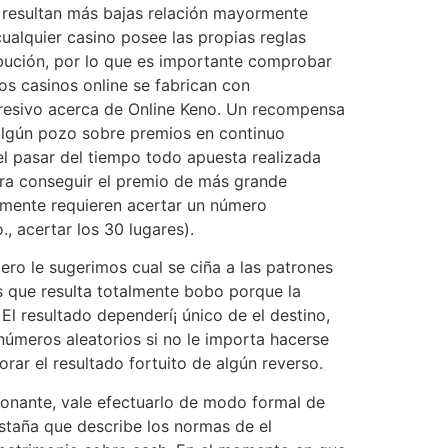
 resultan más bajas relación mayormente
ualquier casino posee las propias reglas
ibución, por lo que es importante comprobar
rios casinos online se fabrican con
gresivo acerca de Online Keno. Un recompensa
algún pozo sobre premios en continuo
l pasar del tiempo todo apuesta realizada
ara conseguir el premio de más grande
lmente requieren acertar un número
, acertar los 30 lugares).
ero le sugerimos cual se ciña a las patrones
 que resulta totalmente bobo porque la
 El resultado dependerí¡ único de el destino,
números aleatorios si no le importa hacerse
orar el resultado fortuito de algún reverso.
ionante, vale efectuarlo de modo formal de
estaña que describe los normas de el