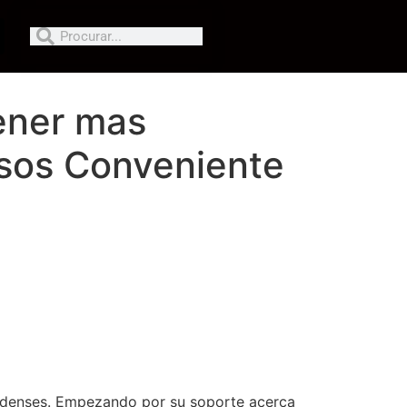
ener mas
rsos Conveniente
nidenses. Empezando por su soporte acerca