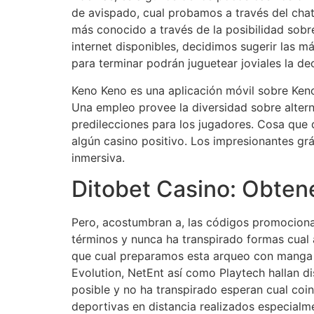
de avispado, cual probamos a través del chat
más conocido a través de la posibilidad sobre
internet disponibles, decidimos sugerir las m
para terminar podrán juguetear joviales la de
Keno Keno es una aplicación móvil sobre Ken
Una empleo provee la diversidad sobre alterna
predilecciones para los jugadores. Cosa que d
algún casino positivo. Los impresionantes gráf
inmersiva.
Ditobet Casino: Obten
Pero, acostumbran a, las códigos promocional
términos y nunca ha transpirado formas cua
que cual preparamos esta arqueo con manga la
Evolution, NetEnt así­ como Playtech hallan 
posible y no ha transpirado esperan cual coi
deportivas en distancia realizados especialm