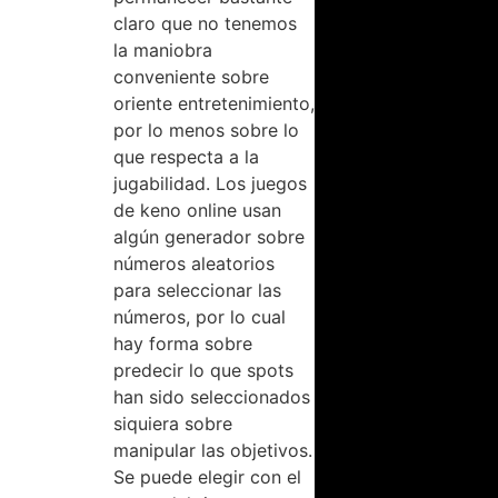
claro que no tenemos
la maniobra
conveniente sobre
oriente entretenimiento,
por lo menos sobre lo
que respecta a la
jugabilidad. Los juegos
de keno online usan
algún generador sobre
números aleatorios
para seleccionar las
números, por lo cual
hay forma sobre
predecir lo que spots
han sido seleccionados
siquiera sobre
manipular las objetivos.
Se puede elegir con el