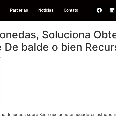
Parcerias
Notícias
Contato
onedas, Soluciona Obt
e De balde o bien Recu
line de juegos sobre Keno que aceptan jugadores estadou