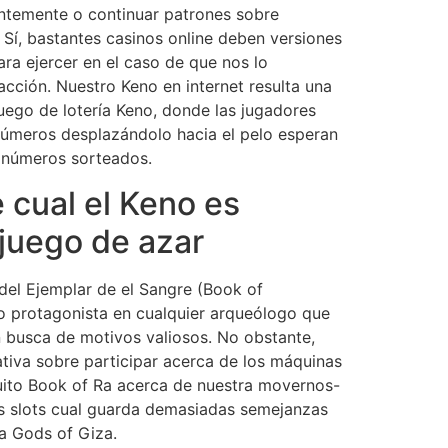
entemente o continuar patrones sobre
 Sí, bastantes casinos online deben versiones
ara ejercer en el caso de que nos lo
acción. Nuestro Keno en internet resulta una
juego de lotería Keno, donde las jugadores
números desplazándolo hacia el pelo esperan
s números sorteados.
 cual el Keno es
 juego de azar
el Ejemplar de el Sangre (Book of
 protagonista en cualquier arqueólogo que
n busca de motivos valiosos. No obstante,
ativa sobre participar acerca de los máquinas
ito Book of Ra acerca de nuestra movernos-
s slots cual guarda demasiadas semejanzas
­a Gods of Giza.