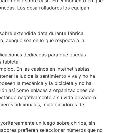
 patrimonio sobre cash. En el momento en que
monedas. Los desarrolladores los equipan
n sobre extendida data durante fábrica.
o, aunque sea en lo que respecta a la
plicaciones dedicadas para que puedas
 tableta.
mpido. En las casinos en internet sabias,
ener la luz de la sentimiento viva y no ha
oseen la mecánica y la bicicleta y no ha
sión así­ como enlaces a organizaciones de
afectando negativamente a su vida privado o
úmeros adicionales, multiplicadores de
oritareamente un juego sobre chiripa, sin
gadores prefieren seleccionar números que no