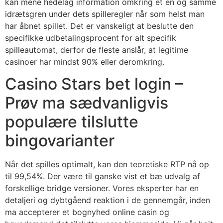
kan mene hedelag information omkring et en og samme
idrætsgren under dets spilleregler når som helst man
har åbnet spillet. Det er vanskeligt at beslutte den
specifikke udbetalingsprocent for alt specifik
spilleautomat, derfor de fleste anslår, at legitime
casinoer har mindst 90% eller deromkring.
Casino Stars bet login –
Prøv ma sædvanligvis
populære tilslutte
bingovarianter
Når det spilles optimalt, kan den teoretiske RTP nå op
til 99,54%. Der være til ganske vist et bæ udvalg af
forskellige bridge versioner. Vores eksperter har en
detaljeri og dybtgåend reaktion i de gennemgår, inden
ma accepterer et bognyhed online casin og