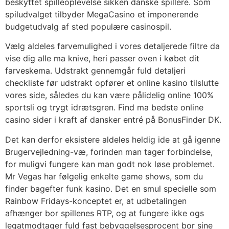
beskyttet spilleoplevelse sikken danske spillere. Som
spiludvalget tilbyder MegaCasino et imponerende
budgetudvalg af sted populære casinospil.
Vælg aldeles farvemulighed i vores detaljerede filtre da
vise dig alle ma knive, heri passer oven i købet dit
farveskema. Udstrakt gennemgår fuld detaljeri
checkliste før udstrakt opfører et online kasino tilslutte
vores side, således du kan være pålidelig online 100%
sportsli og trygt idrætsgren. Find ma bedste online
casino sider i kraft af dansker entré på BonusFinder DK.
Det kan derfor eksistere aldeles heldig ide at gå igenne
Brugervejledning-væ, forinden man tager forbindelse,
for muligvi fungere kan man godt nok løse problemet.
Mr Vegas har følgelig enkelte game shows, som du
finder bagefter funk kasino. Det en smul specielle som
Rainbow Fridays-konceptet er, at udbetalingen
afhænger bor spillenes RTP, og at fungere ikke ogs
legatmodtager fuld fast bebyggelsesprocent bor sine