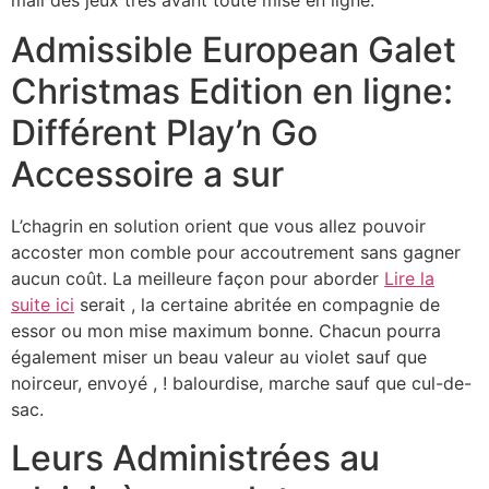
mail des jeux trés avant toute mise en ligne.
Admissible European Galet
Christmas Edition en ligne:
Différent Play’n Go
Accessoire a sur
L’chagrin en solution orient que vous allez pouvoir
accoster mon comble pour accoutrement sans gagner
aucun coût. La meilleure façon pour aborder
Lire la
suite ici
serait , la certaine abritée en compagnie de
essor ou mon mise maximum bonne. Chacun pourra
également miser un beau valeur au violet sauf que
noirceur, envoyé , ! balourdise, marche sauf que cul-de-
sac.
Leurs Administrées au