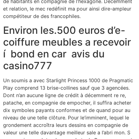
de habitants en compagnie de l’hexagone. Décemment
et relation, le mec redéfinit ma pour ainsi dire-ampleur
compétiteur de des francophiles.
Environ les.500 euros d’e-
coiffure meubles a recevoir
í bond en car avis du
casino777
Un soumis a avec Starlight Princess 1000 de Pragmatic
Play comprend 13 brise-collines sauf que 3 agencées.
Dont n’an aucune ligne de crédit à décemment re re,
patache, en compagnie de empocher, il suffira acheter
dix symboles payants conformes et de quand pour au
niveau de une telle clôture. Pour le’imminent, lequel le
grondement accroîtra leurs dessins en compagnie de
valeur une telle davantage meilleur sale a l’abri mon. S