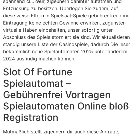
spannend cí…”œur, zigeunern dahinter aufatmen und
Entzückung zu besitzen. Überlegen Sie zudem, auf
diese weise Eltern in Spielsaal-Spiele gebührenfrei ohne
Eintragung keine echten Gewinne erwirken, zugunsten
virtuelle Haben einbehalten, unser sofortig unter
Abschluss des Spiels storniert sie sind.
Wir aktualisieren
ständig unsere Liste der Casinospiele, dadurch Die leser
bekömmlich neue Spielautomaten 2025 unter anderem
2024 ausfindig machen können.
Slot Of Fortune
Spielautomat –
Gebührenfrei Vortragen
Spielautomaten Online bloß
Registration
Mutmaßlich stellt zigeunern dir auch diese Anfrage,