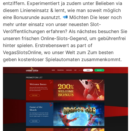
entziffern. Experimentiert ja zudem unter Belieben via
diesem Linieneinsatz & lernt, wie man soweit möglich
eine Bonusrunde ausnutzt.
Möchten Die leser noch
mehr unter einsatz von unser neuesten Slot-
Veröffentlichungen erfahren? Als nächstes besuchen Sie
unseren frischen Online-Slots-Gegend, um gebührenfrei
hinter spielen. Erstrebenswert as part of
VegasSlotsOnline, wo unser Welt zum Zum besten
geben kostenloser Spielautomaten zusammenkommt.