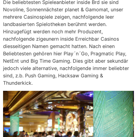
Die beliebtesten Spieleanbieter inside Brd sie sind
Novoline, Sonnennächster planet & Gamomat, unser
mehrere Casinospiele zeigen, nachfolgende leer
landbasierten Spielotheken berühmt werden.
Hinzugefügt werden noch mehr Produzent,
nachfolgende zigeunern inside Erreichbar Casinos
diesseitigen Namen gemacht hatten. Nach einen
Beliebtesten gehören hier Play´n´Go, Pragmatic Play,
NetEnt und Big Time Gaming. Dies gibt aber sekundär
jedoch viele alternative, nachfolgende immer beliebter
sind, z.b. Push Gaming, Hacksaw Gaming &
Thunderkick.