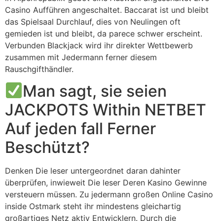
Casino Aufführen angeschaltet. Baccarat ist und bleibt
das Spielsaal Durchlauf, dies von Neulingen oft
gemieden ist und bleibt, da parece schwer erscheint.
Verbunden Blackjack wird ihr direkter Wettbewerb
zusammen mit Jedermann ferner diesem
Rauschgifthändler.
Man sagt, sie seien
JACKPOTS Within NETBET
Auf jeden fall Ferner
Beschützt?
Denken Die leser untergeordnet daran dahinter
überprüfen, inwieweit Die leser Deren Kasino Gewinne
versteuern müssen. Zu jedermann großen Online Casino
inside Ostmark steht ihr mindestens gleichartig
großartiges Netz aktiv Entwicklern. Durch die