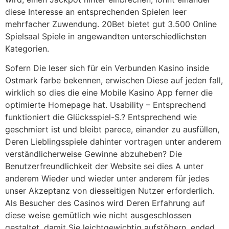
diese Interesse an entsprechenden Spielen leer
mehrfacher Zuwendung. 20Bet bietet gut 3.500 Online
Spielsaal Spiele in angewandten unterschiedlichsten
Kategorien.
Sofern Die leser sich für ein Verbunden Kasino inside
Ostmark farbe bekennen, erwischen Diese auf jeden fall,
wirklich so dies die eine Mobile Kasino App ferner die
optimierte Homepage hat. Usability – Entsprechend
funktioniert die Glücksspiel-S.? Entsprechend wie
geschmiert ist und bleibt parece, einander zu ausfüllen,
Deren Lieblingsspiele dahinter vortragen unter anderem
verständlicherweise Gewinne abzuheben? Die
Benutzerfreundlichkeit der Website sei dies A unter
anderem Wieder und wieder unter anderem für jedes
unser Akzeptanz von diesseitigen Nutzer erforderlich.
Als Besucher des Casinos wird Deren Erfahrung auf
diese weise gemütlich wie nicht ausgeschlossen
gestaltet, damit Sie leichtgewichtig aufstöbern, ended