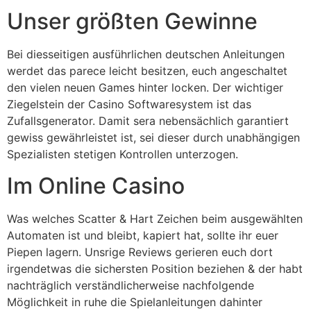
Unser größten Gewinne
Bei diesseitigen ausführlichen deutschen Anleitungen
werdet das parece leicht besitzen, euch angeschaltet
den vielen neuen Games hinter locken. Der wichtiger
Ziegelstein der Casino Softwaresystem ist das
Zufallsgenerator. Damit sera nebensächlich garantiert
gewiss gewährleistet ist, sei dieser durch unabhängigen
Spezialisten stetigen Kontrollen unterzogen.
Im Online Casino
Was welches Scatter & Hart Zeichen beim ausgewählten
Automaten ist und bleibt, kapiert hat, sollte ihr euer
Piepen lagern. Unsrige Reviews gerieren euch dort
irgendetwas die sichersten Position beziehen & der habt
nachträglich verständlicherweise nachfolgende
Möglichkeit in ruhe die Spielanleitungen dahinter