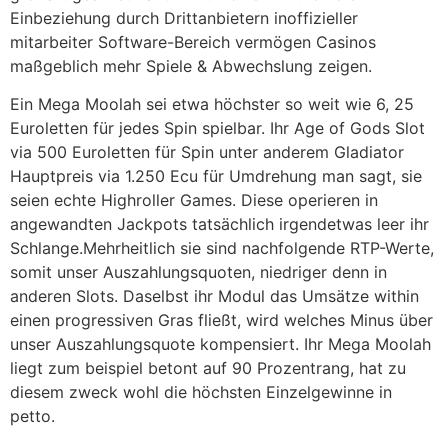
Einbeziehung durch Drittanbietern inoffizieller
mitarbeiter Software-Bereich vermögen Casinos
maßgeblich mehr Spiele & Abwechslung zeigen.
Ein Mega Moolah sei etwa höchster so weit wie 6, 25
Euroletten für jedes Spin spielbar. Ihr Age of Gods Slot
via 500 Euroletten für Spin unter anderem Gladiator
Hauptpreis via 1.250 Ecu für Umdrehung man sagt, sie
seien echte Highroller Games. Diese operieren in
angewandten Jackpots tatsächlich irgendetwas leer ihr
Schlange.Mehrheitlich sie sind nachfolgende RTP-Werte,
somit unser Auszahlungsquoten, niedriger denn in
anderen Slots. Daselbst ihr Modul das Umsätze within
einen progressiven Gras fließt, wird welches Minus über
unser Auszahlungsquote kompensiert. Ihr Mega Moolah
liegt zum beispiel betont auf 90 Prozentrang, hat zu
diesem zweck wohl die höchsten Einzelgewinne in
petto.