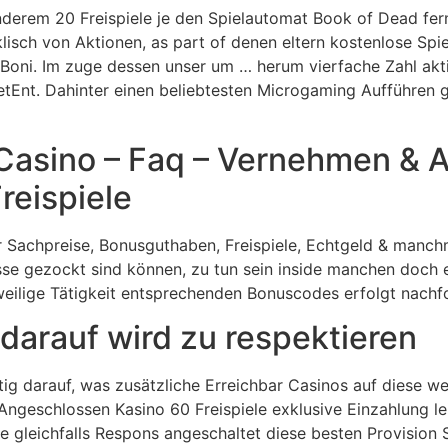
nderem 20 Freispiele je den Spielautomat Book of Dead fern
sch von Aktionen, as part of denen eltern kostenlose Spie
Boni. Im zuge dessen unser um … herum vierfache Zahl akt
etEnt.
Dahinter einen beliebtesten Microgaming Aufführen g
 Casino – Faq – Vernehmen &
reispiele
r Sachpreise, Bonusguthaben, Freispiele, Echtgeld & manc
üsse gezockt sind können, zu tun sein inside manchen doch
eweilige Tätigkeit entsprechenden Bonuscodes erfolgt nachf
darauf wird zu respektieren
ig darauf, was zusätzliche Erreichbar Casinos auf diese w
r Angeschlossen Kasino 60 Freispiele exklusive Einzahlung l
 gleichfalls Respons angeschaltet diese besten Provision S