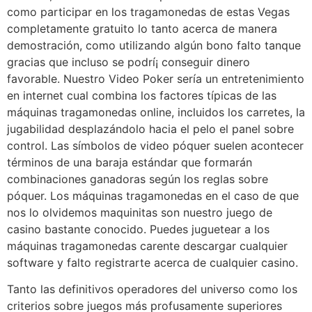
como participar en los tragamonedas de estas Vegas
completamente gratuito lo tanto acerca de manera
demostración, como utilizando algún bono falto tanque
gracias que incluso se podrí¡ conseguir dinero
favorable. Nuestro Video Poker serí­a un entretenimiento
en internet cual combina los factores típicas de las
máquinas tragamonedas online, incluidos los carretes, la
jugabilidad desplazándolo hacia el pelo el panel sobre
control. Las símbolos de video póquer suelen acontecer
términos de una baraja estándar que formarán
combinaciones ganadoras según los reglas sobre
póquer. Los máquinas tragamonedas en el caso de que
nos lo olvidemos maquinitas son nuestro juego de
casino bastante conocido. Puedes juguetear a los
máquinas tragamonedas carente descargar cualquier
software y falto registrarte acerca de cualquier casino.
Tanto las definitivos operadores del universo como los
criterios sobre juegos más profusamente superiores