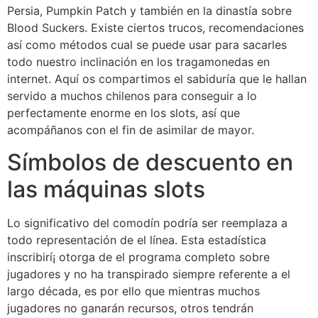
Persia, Pumpkin Patch y también en la dinastía sobre
Blood Suckers. Existe ciertos trucos, recomendaciones
así­ como métodos cual se puede usar para sacarles
todo nuestro inclinación en los tragamonedas en
internet. Aquí os compartimos el sabiduría que le hallan
servido a muchos chilenos para conseguir a lo
perfectamente enorme en los slots, así que
acompáñanos con el fin de asimilar de mayor.
Símbolos de descuento en
las máquinas slots
Lo significativo del comodín podrí­a ser reemplaza a
todo representación de el línea. Esta estadística
inscribirí¡ otorga de el programa completo sobre
jugadores y no ha transpirado siempre referente a el
largo década, es por ello que mientras muchos
jugadores no ganarán recursos, otros tendrán