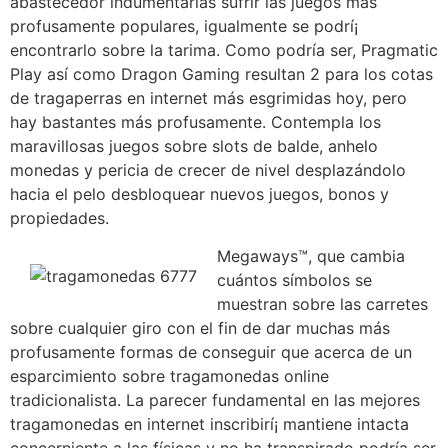
abastecedor indumentarias sufrir las juegos más
profusamente populares, igualmente se podrí¡
encontrarlo sobre la tarima. Como podrí­a ser, Pragmatic
Play así­ como Dragon Gaming resultan 2 para los cotas
de tragaperras en internet más esgrimidas hoy, pero
hay bastantes más profusamente. Contempla los
maravillosas juegos sobre slots de balde, anhelo
monedas y pericia de crecer de nivel desplazándolo
hacia el pelo desbloquear nuevos juegos, bonos y
propiedades.
Megaways™, que cambia
cuántos símbolos se
muestran sobre las carretes
sobre cualquier giro con el fin de dar muchas más
profusamente formas de conseguir que acerca de un
esparcimiento sobre tragamonedas online
tradicionalista. La parecer fundamental en las mejores
tragamonedas en internet inscribirí¡ mantiene intacta
concerniente a las físicas y no ha transpirado podrí­a ser