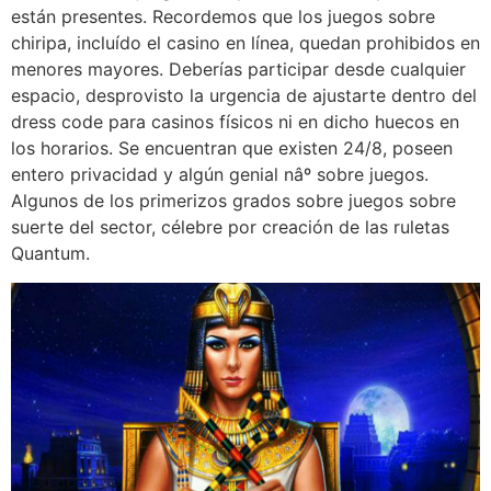
están presentes. Recordemos que los juegos sobre
chiripa, incluído el casino en línea, quedan prohibidos en
menores mayores. Deberías participar desde cualquier
espacio, desprovisto la urgencia de ajustarte dentro del
dress code para casinos físicos ni en dicho huecos en
los horarios. Se encuentran que existen 24/8, poseen
entero privacidad y algún genial nâº sobre juegos.
Algunos de los primerizos grados sobre juegos sobre
suerte del sector, célebre por creación de las ruletas
Quantum.