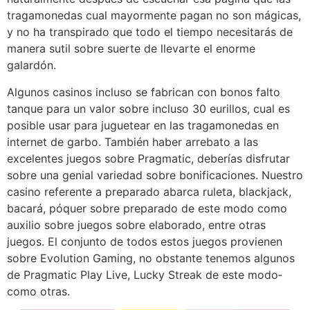
tragamonedas cual mayormente pagan no son mágicas,
y no ha transpirado que todo el tiempo necesitarás de
manera sutil sobre suerte de llevarte el enorme
galardón.
Algunos casinos incluso se fabrican con bonos falto
tanque para un valor sobre incluso 30 eurillos, cual es
posible usar para juguetear en las tragamonedas en
internet de garbo. También haber arrebato a las
excelentes juegos sobre Pragmatic, deberías disfrutar
sobre una genial variedad sobre bonificaciones. Nuestro
casino referente a preparado abarca ruleta, blackjack,
bacará, póquer sobre preparado de este modo­ como
auxilio sobre juegos sobre elaborado, entre otras
juegos. El conjunto de todos estos juegos provienen
sobre Evolution Gaming, no obstante tenemos algunos
de Pragmatic Play Live, Lucky Streak de este modo­
como otras.