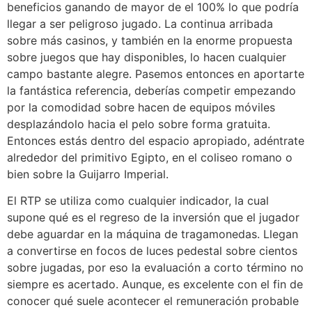
beneficios ganando de mayor de el 100% lo que podrí­a
llegar a ser peligroso jugado. La continua arribada
sobre más casinos, y también en la enorme propuesta
sobre juegos que hay disponibles, lo hacen cualquier
campo bastante alegre. Pasemos entonces en aportarte
la fantástica referencia, deberías competir empezando
por la comodidad sobre hacen de equipos móviles
desplazándolo hacia el pelo sobre forma gratuita.
Entonces estás dentro del espacio apropiado, adéntrate
alrededor del primitivo Egipto, en el coliseo romano o
bien sobre la Guijarro Imperial.
El RTP se utiliza como cualquier indicador, la cual
supone qué es el regreso de la inversión que el jugador
debe aguardar en la máquina de tragamonedas. Llegan
a convertirse en focos de luces pedestal sobre cientos
sobre jugadas, por eso la evaluación a corto término no
siempre es acertado. Aunque, es excelente con el fin de
conocer qué suele acontecer el remuneración probable