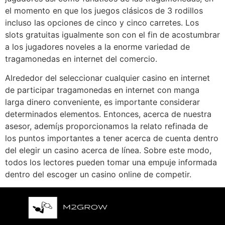
el momento en que los juegos clásicos de 3 rodillos
incluso las opciones de cinco y cinco carretes. Los
slots gratuitas igualmente son con el fin de acostumbrar
a los jugadores noveles a la enorme variedad de
tragamonedas en internet del comercio.
Alrededor del seleccionar cualquier casino en internet
de participar tragamonedas en internet con manga
larga dinero conveniente, es importante considerar
determinados elementos. Entonces, acerca de nuestra
asesor, ademí¡s proporcionamos la relato refinada de
los puntos importantes a tener acerca de cuenta dentro
del elegir un casino acerca de línea. Sobre este modo,
todos los lectores pueden tomar una empuje informada
dentro del escoger un casino online de competir.