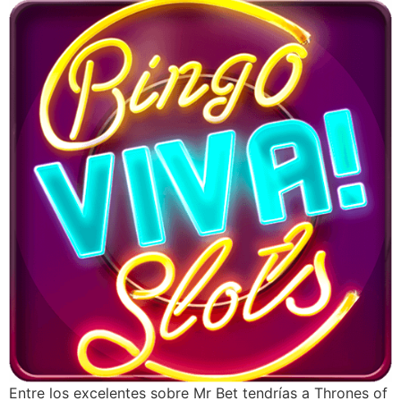
Entre los excelentes sobre Mr Bet tendrí­as a Thrones of