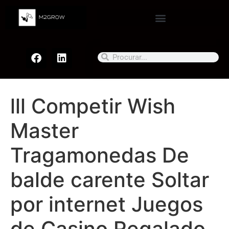
lll Competir Wish
Master
Tragamonedas De
balde carente Soltar
por internet Juegos
de Casino Regalado