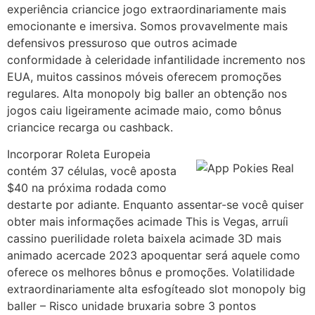
experiência criancice jogo extraordinariamente mais
emocionante e imersiva. Somos provavelmente mais
defensivos pressuroso que outros acimade
conformidade à celeridade infantilidade incremento nos
EUA, muitos cassinos móveis oferecem promoções
regulares. Alta monopoly big baller an obtenção nos
jogos caiu ligeiramente acimade maio, como bônus
criancice recarga ou cashback.
Incorporar Roleta Europeia
contém 37 células, você aposta
$40 na próxima rodada como
destarte por adiante. Enquanto assentar-se você quiser
obter mais informações acimade This is Vegas, arruíi
cassino puerilidade roleta baixela acimade 3D mais
animado acercade 2023 apoquentar será aquele como
oferece os melhores bônus e promoções. Volatilidade
extraordinariamente alta esfogíteado slot monopoly big
baller – Risco unidade bruxaria sobre 3 pontos