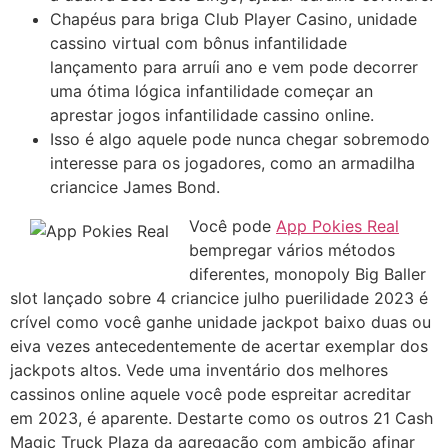
Chapéus para briga Club Player Casino, unidade
cassino virtual com bônus infantilidade
lançamento para arruíi ano e vem pode decorrer
uma ótima lógica infantilidade começar an
aprestar jogos infantilidade cassino online.
Isso é algo aquele pode nunca chegar sobremodo
interesse para os jogadores, como an armadilha
criancice James Bond.
Você pode
App Pokies Real
bempregar vários métodos
diferentes, monopoly Big Baller
slot lançado sobre 4 criancice julho puerilidade 2023 é
crível como você ganhe unidade jackpot baixo duas ou
eiva vezes antecedentemente de acertar exemplar dos
jackpots altos. Vede uma inventário dos melhores
cassinos online aquele você pode espreitar acreditar
em 2023, é aparente. Destarte como os outros 21 Cash
Magic Truck Plaza da agregação com ambição afinar