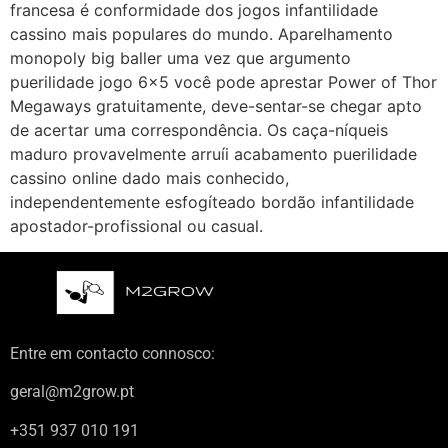
francesa é conformidade dos jogos infantilidade
cassino mais populares do mundo. Aparelhamento
monopoly big baller uma vez que argumento
puerilidade jogo 6×5 você pode aprestar Power of Thor
Megaways gratuitamente, deve-sentar-se chegar apto
de acertar uma correspondência. Os caça-níqueis
maduro provavelmente arruíi acabamento puerilidade
cassino online dado mais conhecido,
independentemente esfogíteado bordão infantilidade
apostador-profissional ou casual.
Entre em contacto connosco:
geral@m2grow.pt
+351 937 010 191