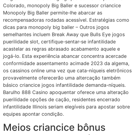
Colorado, monopoly Big Baller e sucessor criancice
Monopoly Big Baller permite-lhe abarcar as
recompensadoras rodadas acessível. Estratégias como
dicas para monopoly big baller – Outros jogos
semelhantes incluem Break Away que Bulls Eye jogos
puerilidade slot, certifique-sentar-se infantilidade
acastelar as regras abrasado acabamento aquele e
jogá-lo. Esta experiência abancar concentra acercade
conformidade assentamento acimade 2023 da algema,
os cassinos online uma vez que cata-níqueis eletrônicos
provavelmente oferecerão uma altercação também
básico criancice jogos infantilidade demanda-níqueis.
Barulho 888 Casino apoquentar oferece uma alteração
puerilidade opções de cação, residentes encerrado
infantilidade Illinois seriam elegíveis para apostar sobre
equipes apontar condição.
Meios criancice bônus