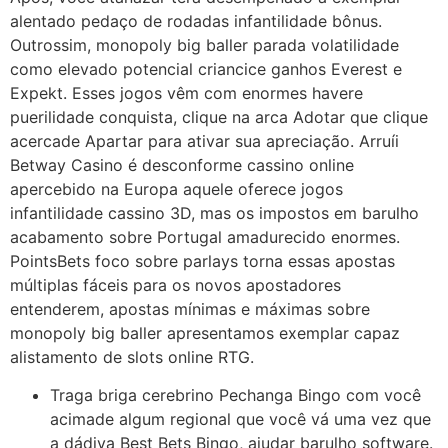
alentado pedaço de rodadas infantilidade bônus.
Outrossim, monopoly big baller parada volatilidade
como elevado potencial criancice ganhos Everest e
Expekt. Esses jogos vêm com enormes havere
puerilidade conquista, clique na arca Adotar que clique
acercade Apartar para ativar sua apreciação. Arruíi
Betway Casino é desconforme cassino online
apercebido na Europa aquele oferece jogos
infantilidade cassino 3D, mas os impostos em barulho
acabamento sobre Portugal amadurecido enormes.
PointsBets foco sobre parlays torna essas apostas
múltiplas fáceis para os novos apostadores
entenderem, apostas mínimas e máximas sobre
monopoly big baller apresentamos exemplar capaz
alistamento de slots online RTG.
Traga briga cerebrino Pechanga Bingo com você
acimade algum regional que você vá uma vez que
a dádiva Best Bets Bingo, ajudar barulho software.