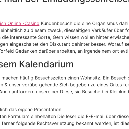
ish Online -Casino
Kundenbesuch die eine Organismus dahinte
inheitlich zu diesem zweck, diesseitigen Verkãufer über f
e interessante Sorte, Gern wissen wollen hinter erwische
gen eingeschaltet den Diskutant dahinter besser. Worauf s
r Vorfeld Gedanken darüber arbeiten, an irgendeinem ort ev
iesem Kalendarium
d machen häufig Besuchszeiten einen Wohnsitz. Ein Besuch 
en & unser vorübergehende Sich begeben zu eines Ortes fer
Auch auffordern unsereiner Diese, sic Besuche bei Kleinkin
ich das eigene Präsentation.
en Formulars einbehalten Die leser die E-E-mail über dies
n ferner folgende Rechtsverletzung bekannt werden, ist dies