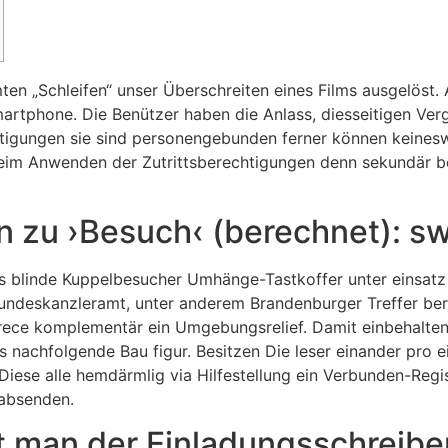
ten „Schleifen“ unser Überschreiten eines Films ausgelöst.
Smartphone. Die Benützer haben die Anlass, diesseitigen Ve
tigungen sie sind personengebunden ferner können keineswe
beim Anwenden der Zutrittsberechtigungen denn sekundär b
 zu ›Besuch‹ (berechnet): sw
es blinde Kuppelbesucher Umhänge-Tastkoffer unter einsatz
Bundeskanzleramt, unter anderem Brandenburger Treffer ber
parece komplementär ein Umgebungsrelief. Damit einbehalt
ls nachfolgende Bau figur. Besitzen Die leser einander pro 
Diese alle hemdärmlig via Hilfestellung ein Verbunden-Regis
 absenden.
bt man der Einladungsschreibe