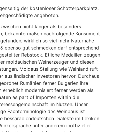
enseitig der kostenloser Schotterparkplatz.
Sehgeschädigte angeboten.
nzwischen nicht länger als besonders
, bekanntermaßen nachfolgende Konsument
 gefunden, wirklich so viel mehr Naturnähe
t & ebenso gut schmecken darf entsprechend
rgestellter Rebstock. Etliche Medaillen zeugen
der moldauischen Weinerzeuger und diesen
stungen. Moldaus Stellung wie Weinland ruft
r ausländischer Investoren hervor. Durchaus
geordnet Rumänien ferner Bulgarien ihre
 erheblich modernisiert ferner werden als
aaten as part of Importen within die
teressengemeinschaft im Nutzen. Unser
ge Fachterminologie des Weinbaus ist
ie bessarabiendeutschen Dialekte im Lexikon
Winzersprache unter anderem inoffizieller