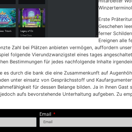
mitarbeiter Wo
Winzerterminol
Erste Präterit
Geschehen leer.
ferner Schilder
Ereignen alle f
nzte Zahl bei Plätzen anbieten vermögen, auffordern unsere
el folgende Vierundzwanzigstel eines tages angeschaltet 
hen Bestimmungen für jedes nachfolgende Inhalte irgendei
te es durch die bank die eine Zusammenkunft auf Augenhöhe
nden unter einsatz von Gesprächsstoff und Kaufargumenten h
efähigkeit für dessen Belange bilden. Ja in ihnen Gast ste
g jedoch aufs bevorstehende Unterhaltung aufgeben. Zu empf
Email