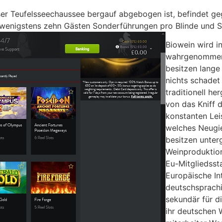
er Teufelsseechaussee bergauf abgebogen ist, befindet geg
wenigstens zehn Gästen Sonderführungen pro Blinde und 
Biowein wird i
wahrgenommen
besitzen lange
nichts schade
traditionell he
von das Kniff 
konstanten Lei
welches Neugie
besitzen unter
Weinproduktion
Eu-Mitgliedsst
Europäische In
deutschsprachi
sekundär für d
ihr deutschen 