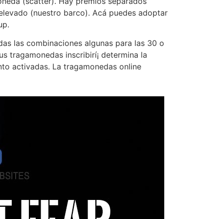
oneda (scatter). Hay premios separados
 elevado (nuestro barco). Acá puedes adoptar
up.
das las combinaciones algunas para las 30 o
us tragamonedas inscribirí¡ determina la
iento activadas. La tragamonedas online