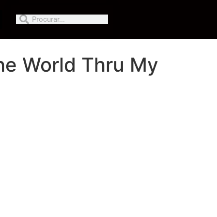
he World Thru My