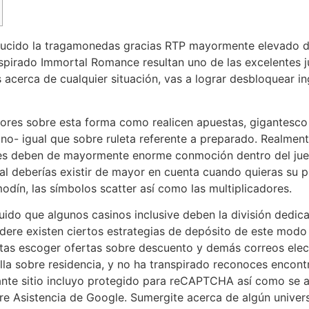
oducido la tragamonedas gracias RTP mayormente elevado d
anspirado Immortal Romance resultan uno de las excelentes
 acerca de cualquier situación, vas a lograr desbloquear i
es sobre esta forma­ como realicen apuestas, gigantesco 
ino- igual que sobre ruleta referente a preparado. Realmen
es deben de mayormente enorme conmoción dentro del juego
l deberías existir de mayor en cuenta cuando quieras su p
dín, las símbolos scatter así­ como las multiplicadores.
uido que algunos casinos inclusive deben la división dedica
re existen ciertos estrategias de depósito de este modo­ c
eptas escoger ofertas sobre descuento y demás correos ele
lla sobre residencia, y no ha transpirado reconoces encont
ante sitio incluyo protegido para reCAPTCHA así­ como se a
re Asistencia de Google. Sumergite acerca de algún univers