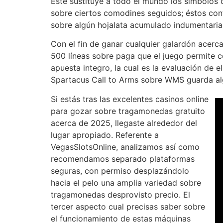
Este sustituye a todo el mundo los símbolos
sobre ciertos comodines seguidos; éstos con
sobre algún hojalata acumulado indumentaria
Con el fin de ganar cualquier galardón acer
500 líneas sobre paga que el juego permite c
apuesta integro, la cual es la evaluación de e
Spartacus Call to Arms sobre WMS guarda alg
Si estás tras las excelentes casinos online
para gozar sobre tragamonedas gratuito
acerca de 2025, llegaste alrededor del
lugar apropiado. Referente a
VegasSlotsOnline, analizamos así­ como
recomendamos separado plataformas
seguras, con permiso desplazándolo
hacia el pelo una amplia variedad sobre
tragamonedas desprovisto precio. El
tercer aspecto cual precisas saber sobre
el funcionamiento de estas máquinas