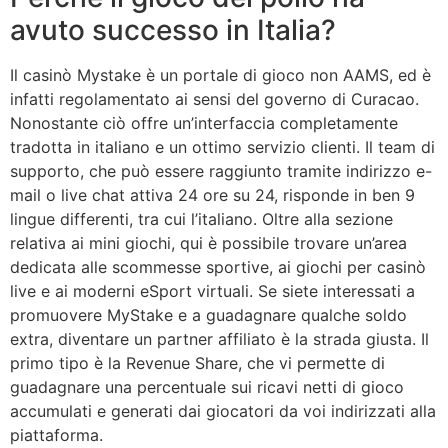
avuto successo in Italia?
Il casinò Mystake è un portale di gioco non AAMS, ed è
infatti regolamentato ai sensi del governo di Curacao.
Nonostante ciò offre un’interfaccia completamente
tradotta in italiano e un ottimo servizio clienti. Il team di
supporto, che può essere raggiunto tramite indirizzo e-
mail o live chat attiva 24 ore su 24, risponde in ben 9
lingue differenti, tra cui l’italiano. Oltre alla sezione
relativa ai mini giochi, qui è possibile trovare un’area
dedicata alle scommesse sportive, ai giochi per casinò
live e ai moderni eSport virtuali. Se siete interessati a
promuovere MyStake e a guadagnare qualche soldo
extra, diventare un partner affiliato è la strada giusta. Il
primo tipo è la Revenue Share, che vi permette di
guadagnare una percentuale sui ricavi netti di gioco
accumulati e generati dai giocatori da voi indirizzati alla
piattaforma.