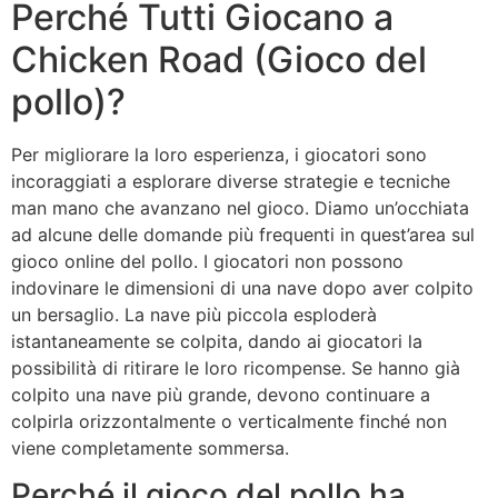
Perché Tutti Giocano a
Chicken Road (Gioco del
pollo)?
Per migliorare la loro esperienza, i giocatori sono
incoraggiati a esplorare diverse strategie e tecniche
man mano che avanzano nel gioco. Diamo un’occhiata
ad alcune delle domande più frequenti in quest’area sul
gioco online del pollo. I giocatori non possono
indovinare le dimensioni di una nave dopo aver colpito
un bersaglio. La nave più piccola esploderà
istantaneamente se colpita, dando ai giocatori la
possibilità di ritirare le loro ricompense. Se hanno già
colpito una nave più grande, devono continuare a
colpirla orizzontalmente o verticalmente finché non
viene completamente sommersa.
Perché il gioco del pollo ha