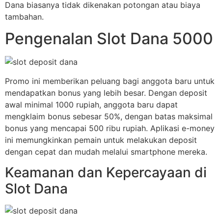
Dana biasanya tidak dikenakan potongan atau biaya
tambahan.
Pengenalan Slot Dana 5000
Promo ini memberikan peluang bagi anggota baru untuk
mendapatkan bonus yang lebih besar. Dengan deposit
awal minimal 1000 rupiah, anggota baru dapat
mengklaim bonus sebesar 50%, dengan batas maksimal
bonus yang mencapai 500 ribu rupiah. Aplikasi e-money
ini memungkinkan pemain untuk melakukan deposit
dengan cepat dan mudah melalui smartphone mereka.
Keamanan dan Kepercayaan di
Slot Dana