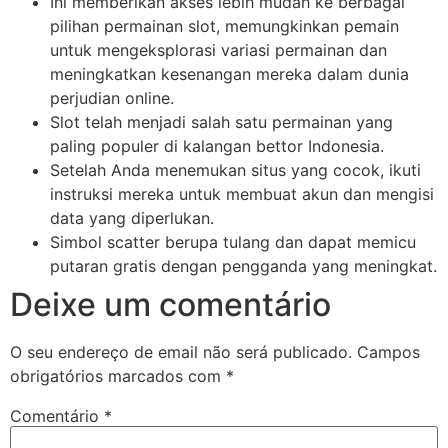
Ini memberikan akses lebih mudah ke berbagai
pilihan permainan slot, memungkinkan pemain
untuk mengeksplorasi variasi permainan dan
meningkatkan kesenangan mereka dalam dunia
perjudian online.
Slot telah menjadi salah satu permainan yang
paling populer di kalangan bettor Indonesia.
Setelah Anda menemukan situs yang cocok, ikuti
instruksi mereka untuk membuat akun dan mengisi
data yang diperlukan.
Simbol scatter berupa tulang dan dapat memicu
putaran gratis dengan pengganda yang meningkat.
Deixe um comentário
O seu endereço de email não será publicado.
Campos
obrigatórios marcados com
*
Comentário
*